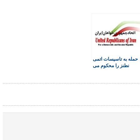
حمله به تاسیسات اتمی
نطنز را محکوم می
کنیم! بر ادامه‌ی گفت و
گوها تاکید داریم!