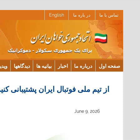
Ski
تماس با ما
در باره ما
English
t
conten
صفحه اول
درباره ما
اخبار
بیانیه ها
دیدگاهها
ویدی
از تیم ملی فوتبال ایران پشتیبانی کنی
June 9, 2026