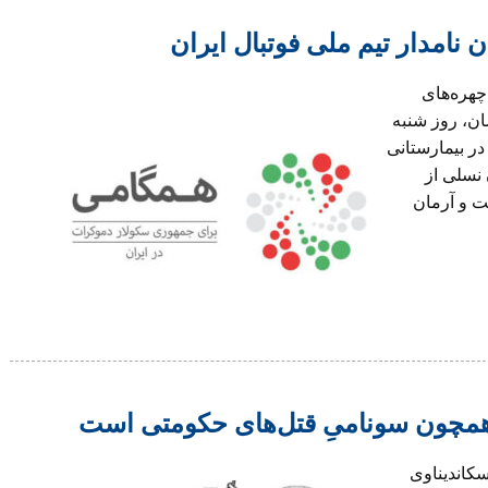
ن نامدار تیم ملی فوتبال ایران
 چهره‌های
ن،‌ روز شنبه
يست و سوم ماه مه ٢٠٢٦ مصادف با دوم خرداد ١٤٠٥ در بيمارستانی
 نسلی از
ت و آرمان
 همچون سونامیِ قتل‌های حکومتی است
کاندیناوی