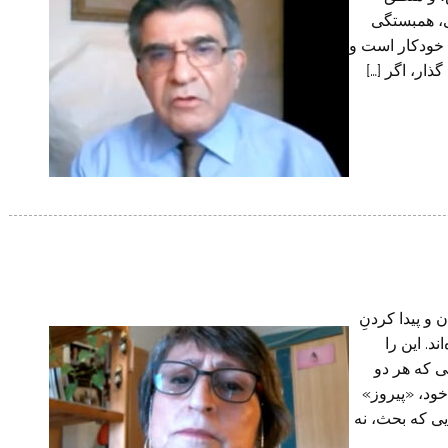
ی، همبستگی
 خودکار است و
ذار، اگر […]
و پیدا کردنِ
د. این را
ی که هر دو
خود، «پیروز»
ی که بحث، نه