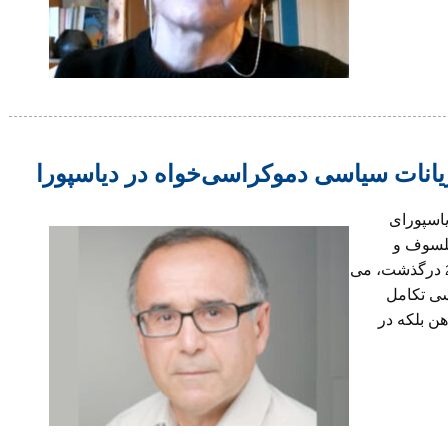
نات سیاسی دموکراسی‌خواه در دیاسپورا
یاسپورای
لسوف و
جامعه شناس برجسته آلمانی که درروز 14 مارس 2026 درگذشت، می
سی تکامل
هن بلکه در