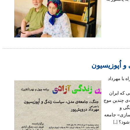
 اُپوزیسیون
ه با مهرداد
ht · در شرایطی که ایران
‌ی چندین موج
گی و
دسازی» جامعه
شود؟ […]