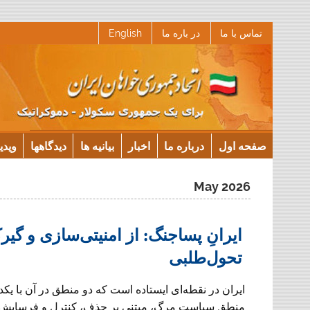
Ski
تماس با ما
در باره ما
English
t
conten
صفحه اول
درباره ما
اخبار
بیانیه ها
دیدگاهها
ویدی
May 2026
ایرانِ پسا‌جنگ: از امنیتی‌سازی و گ
تحول‌طلبی
ایران در نقطه‌ای ایستاده است که دو منطق در آن با یکدیگ
منطق سیاست مرگ، مبتنی بر حذف، کنترل و فرسایش؛