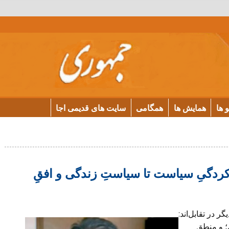
و ها
همایش ها
همگامی
سایت های قدیمی اجا
یرکردگیِ سیاست تا سیاستِ زندگی و افقِ
ر در تقابل‌اند:
 و منطق