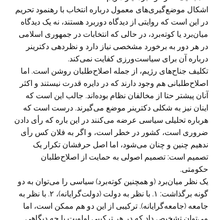
اشکال موضع‌گیری‌های معمول درباره انتخاب با رهنمود تحریم
در این است که روایتی از دیدگاه دوربرد هستند، نه یک دیدگاه
میان‌برد یا کوته‌برد، در حالی که انتخابات در جمهوری اسلامی
در هر دور به برخورد مشخصی نیاز دارد و نظردهی دکترینر
درباره آن برای سیاست‌ورزی کفایت نمی‌کند.
تکلیف جناح‌های رژیم، از جمله اصلاح‌طلبان روشن است. اما
اصلاح‌طلبانی هم وجود دارند که در دایره قدرت نیستند و اکثر
آنان پیشتر حتا از مخالفان نظام بوده‌اند. جالب این است که
اینان نیز به شکلی دکترینر موضع می‌گیرند. درست است که
هرباره تحلیلی سیاسی عرضه می‌کنند در این باره که رأی دادن
ضروری است، کشور در خطر است، و اگر به فلان کس رأی
ندهیم چنین و چنان می‌شود، اما اصل حرفشان تکرار یک
تصمیم است: تصمیم اصولی به حمایت از اصلاح‌طلبان
حکومتی.
یک نظر میان‌برد (و همچنین کوته‌برد) سیاسی را می‌توان به دو
گونه برگذاشت: ۱. با نظر به دولت (دولت‌گرایانه)، ۲. با نظر به
جامعه (جامعه‌گرایانه). ترکیبی از این دو هم ممکن است، اما
می‌توان تشخیص داد که در هر ترکیبی اولویت با چه دیگاهی