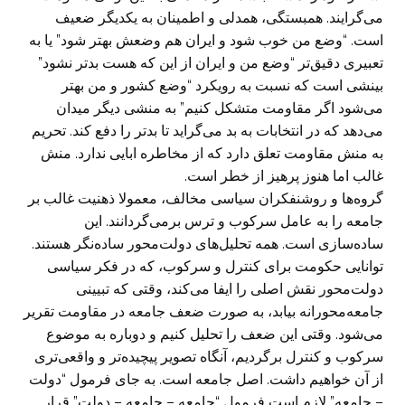
می‌گرایند. همبستگی، همدلی و اطمینان به یکدیگر ضعیف
است. “وضع من خوب شود و ایران هم وضعش بهتر شود” یا به
تعبیری دقیق‌تر “وضع من و ایران از این که هست بدتر نشود”
بینشی است که نسبت به رویکرد “وضع کشور و من بهتر
می‌شود اگر مقاومت متشکل کنیم” به منشی دیگر میدان
می‌دهد که در انتخابات به بد می‌گراید تا بدتر را دفع کند. تحریم
به منش مقاومت تعلق دارد که از مخاطره ابایی ندارد. منش
غالب اما هنوز پرهیز از خطر است.
گروه‌ها و روشنفکران سیاسی مخالف، معمولا ذهنیت غالب بر
جامعه را به عامل سرکوب و ترس برمی‌گردانند. این
ساده‌سازی است. همه تحلیل‌های دولت‌محور ساده‌نگر هستند.
توانایی حکومت برای کنترل و سرکوب، که در فکر سیاسی
دولت‌محور نقش اصلی را ایفا می‌کند، وقتی که تبیینی
جامعه‌محورانه بیابد، به صورت ضعف جامعه در مقاومت تقریر
می‌شود. وقتی این ضعف را تحلیل کنیم و دوباره به موضوع
سرکوب و کنترل برگردیم، آنگاه تصویر پیچیده‌‌تر و واقعی‌تری
از آن خواهیم داشت. اصل جامعه است. به جای فرمول “دولت
– جامعه” لازم است فرمول “جامعه – جامعه – دولت” قرار