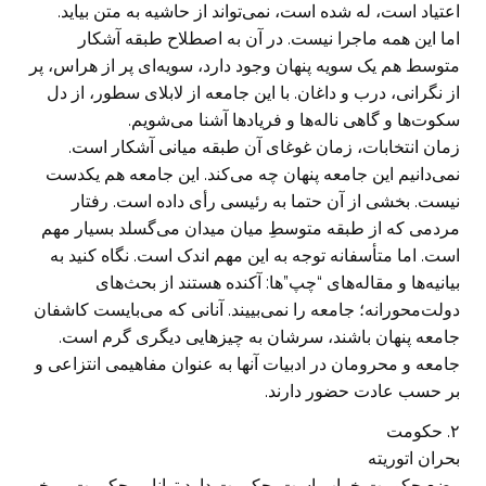
اعتیاد است، له شده است، نمی‌تواند از حاشیه به متن بیاید.
اما این همه ماجرا نیست. در آن به اصطلاح طبقه آشکار
متوسط هم یک سویه پنهان وجود دارد، سویه‌ای پر از هراس، پر
از نگرانی، درب و داغان. با این جامعه از لابلای سطور، از دل
سکوت‌ها و گاهی ناله‌ها و فریادها آشنا می‌شویم.
زمان انتخابات، زمان غوغای آن طبقه میانی آشکار است.
نمی‌دانیم این جامعه پنهان چه می‌کند. این جامعه هم یکدست
نیست. بخشی از آن حتما به رئیسی رأی داده است. رفتار
مردمی که از طبقه متوسطِ میان میدان می‌گسلد بسیار مهم
است. اما متأسفانه توجه به این مهم اندک است. نگاه کنید به
بیانیه‌ها و مقاله‌های “چپ”ها: آکنده هستند از بحث‌های
دولت‌محورانه؛ جامعه را نمی‌بییند. آنانی که می‌بایست کاشفان
جامعه پنهان باشند، سرشان به چیزهایی دیگری گرم است.
جامعه و محرومان در ادبیات آنها به عنوان مفاهیمی انتزاعی و
بر حسب عادت حضور دارند.
۲. حکومت
بحران اتوریته
وضع حکومت خراب است. حکومت دارد توانایی حکومت بر خو