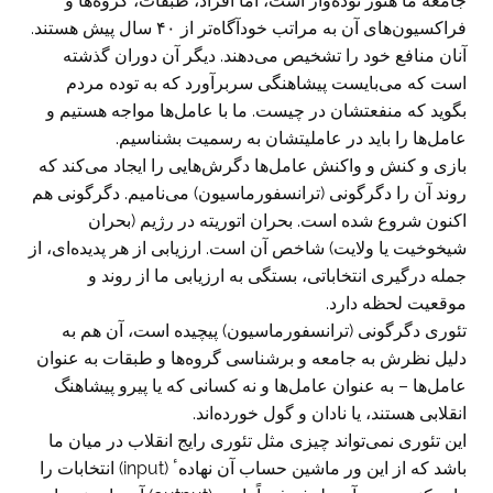
جامعه ما هنوز توده‌وار است، اما افراد، طبقات، گروه‌ها و
فراکسیون‌های آن به مراتب خودآگاه‌تر از ۴۰ سال پیش هستند.
آنان منافع خود را تشخیص می‌دهند. دیگر آن دوران گذشته
است که می‌بایست پیشاهنگی سربرآورد که به توده مردم
بگوید که منفعتشان در چیست. ما با عامل‌ها مواجه هستیم و
عامل‌ها را باید در عاملیتشان به رسمیت بشناسیم.
بازی و کنش و واکنش عامل‌ها دگرش‌هایی را ایجاد می‌کند که
روند آن را دگرگونی (ترانسفورماسیون) می‌نامیم. دگرگونی هم
اکنون شروع شده است. بحران اتوریته در رژیم (بحران
شیخوخیت یا ولایت) شاخص آن است. ارزیابی از هر پدیده‌ای، از
جمله درگیری انتخاباتی، بستگی به ارزیابی ما از روند و
موقعیت لحظه دارد.
تئوری دگرگونی (ترانسفورماسیون) پیچیده است، آن هم به
دلیل نظرش به جامعه و برشناسی گروه‌ها و طبقات به عنوان
عامل‌ها – به عنوان عامل‌ها و نه کسانی که یا پیرو پیشاهنگ
انقلابی هستند، یا نادان و گول خورده‌اند.
این تئوری نمی‌تواند چیزی مثل تئوری رایج انقلاب در میان ما
باشد که از این ور ماشین حساب آن نهاده‌ٴ (input) انتخابات را