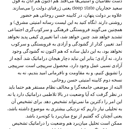
دست نظامیان و امنیتی‌ها می‌افتد. هم اکنون هم آنان به قول
سعید حجاریان deep state یعنی ژرفنای دولت را می‌سازند.
علاوه بر دولت پنهان، در کابینه حسن روحانی هم حضور
روشنی دارند. (نگاه کنید به این لیست رسانه امنیتی مشرق‌.) و
همچنین می‌گویند فروبستگی فرهنگی و سرکوب‌گری اجتماعی
تشدید خواهد شد. چنین خواهد شد، اما تغییری کیفی پدید نخواهد
آمد. تغییر، گذار از گشودگی و آزادی به فروبستگی و سرکوب
نخواهد بود، به این دلیل ساده که هم اکنون نه گشودگی وجود
دارد، نه آزادی؛ بنابر این نباید دچار هیجان دراماتیک شد. آنچه از
آزادی نسبی عمل وجود دارد، محصول سرپیچی است. سرپیچی
را تشویق کنیم، و به مقاومت و نافرمانی امید بندیم، نه به
نسخه دوم کابینه امنیتی حسن روحانی.
البته از موضعی جامعه‌گرا و مخالف نظام مستقر هم حتما باید
در نظر گرفت که آیا وضعیت در بالا تلاطمی دراماتیک دارد یا نه.
این امر را دکترین ما نمی‌تواند تشخیص دهد. برای تشخیص آن
به تحلیلی نیاز داریم که نزدیکی بیشتری به موضوع داشته باشد،
یعنی آنچنان که گفتیم از نوع میان‌برد یا کوته‌برد باشد.
ممکن است تحلیل میان‌برد هم وضعیت را دراماتیک تشخیص