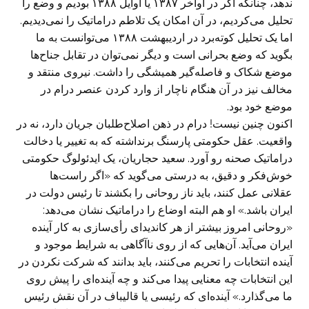
ندهد، چنانکه اگر در اواخر ۱۳۸۷ یا اوایل ۱۳۸۸ بودیم و وضع را
تحلیل می‌‌کردیم، در آن امکان یک تلاطم دراماتیک را نمی‌دیدیم.
اما یک تحلیل کوته‌برد در اردیبهشت ۱۳۸۸ می‌توانست به ما
بگوید که وضع بحرانی است و دیگر نمی‌توان در تقابل جناح‌ها
موضع شکاک و فاصله‌گیر همیشگی را داشت. نیروی منتقد و
مخالف نیز در آن هنگام ناچار از وارد کردن عنصر درام در
موضع خود بود.
اکنون چنین نیست! درام در ذهن اصلاح‌طلبان جریان دارد، نه در
واقعیت. عقل حکومتی پارسنگ برنداشته که به تغییر یا دخالت
دراماتیک صحنه رو آورد. سعید حجاریان، یک ایدئولوگ حکومتی
خوش‌فکر و دقیق، به درستی می‌گوید که «اگر راست‌ها
عقلانی عمل کنند، باید ناز روحانی را بکشند تا رئیس دولت در
ایران باشد.» او هم البته اوضاع را دراماتیک نشان می‌دهد:
«روحانی امروز بیشتر از هر کاندیدای رأی‌سازی به کار آینده
ایران می‌آید. آن‌هایی که از روی ناآگاهی به شرایط موجود و
آینده انتخابات را تحریم می‌کنند، باید بدانند که شرکت نکردن در
این انتخابات‌ چه معنایی پیدا می‌کند و چه آینده‌ای را پیش روی
ما می‌گذارد.» آینده‌ای که رئیسی یا قالیباف در آن نقش رئیس