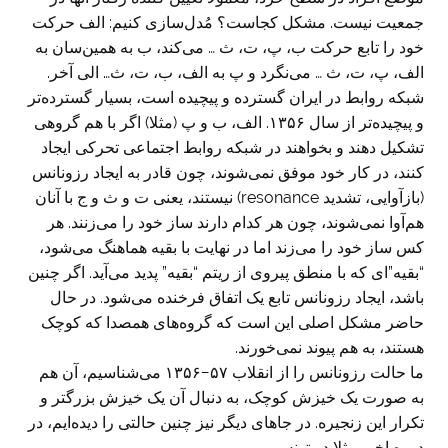
جمعیت نیست. مشکل کجاست؟ مُدل‌سازی کنیم: الف حرکت
خود را تابع حرکت ب، پ، ت، ث … می‌کند، ب به همین‌سان به
الف، پ، ت، ث … می‌نگرد و پ به الف، ب، ت، ث… الی آخر.
شبکه روابط در ایران گسترده و پیچیده است، بسیار گسترده‌تر
و پیچیده‌تر از سال ۱۳۵۶. الف، ب و پ (مثلا) اگر با هم گروهی
تشکیل دهند و بخواهند در شبکه روابط اجتماعی تحرکی ایجاد
کنند، در کار خود موفق نمی‌شوند، چون قادر به ایجاد رزونانس
(بازآوایی، تشدید resonance) نیستند، یعنی ت و ث و ج با آنان
هم‌آوا نمی‌شوند، چون هر کدام دارند ساز خود را می‌زنند. هر
کس ساز خود را می‌زند اما در نهایت با بقیه هماهنگ می‌شود،
“بقیه”ای که با منطق پیروی از ریتم “بقیه” پدید می‌آید. اگر چنین
باشد، ایجاد رزونانس تابع یک اتفاق فرخنده می‌شود. در حال
حاضر مشکل اصلی این است که گروه‌های همصدا که کوچک
هستند، به هم پیوند نمی‌خورند.
ما حالت رزونانس را از انقلاب ۵۷−۱۳۵۶ می‌شناسیم، آن هم
به صورت یک خیزش کوچک، به دنبال آن یک خیزش بزرگتر و
تکرار این زنجیره. در جاهای دیگر نیز چنین حالتی را دیده‌ایم، در
دوره اخیر مثلا در تونس.