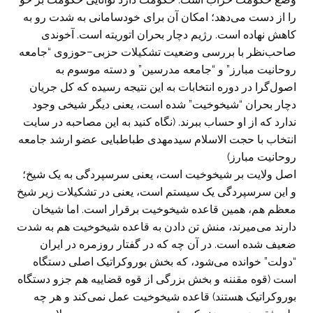
را از دست می‌دهد؛ امکان آن برای خودسامانی به شدت رو به
کاهش نهاده است. رژیم دچار بحران اتوریته است. آخوندی
صاحب‌نظر با بررسی وضعیت تشکیلات حزبی−حوزوی “جامعه
روحانیت مبارز” و “جامعه مدرسین” و دسته موسوم به
اصول‌گرا در دوره انتخابات به این نتیجه رسیده که کل جریان
دچار بحران “شیخوخیت” شده‌ است، یعنی دیگر شیخی وجود
ندارد که از او حساب ببرند. (نگاه کنید به این مصاحبه در سایت
انتخاب با حجت الاسلام سیدمهدی طباطبایی عضو ارشد جامعه
روحانیت مبارز)
اصل ولایت بر شیخوخیت است، یعنی سرسپردگی به یک شیخ؛
و این سرسپردگی یک سیستم است، یعنی در تشکیلات زیر شیخ
معظم هم، همین قاعده شیخوخیت برقرار است. اما شیخان
دارند می‌میرند، منش تن دادن به قاعده شیخوخیت هم به شدت
ضعیف شده است. در آن چه که در گفتار روزمره در ایران
“دولت” خوانده می‌شود، که بخش بوروکراتیک اصلی دستگاه
است (قوه مقننه و بخش بزرگی از قوه قضاییه هم جزو دستگاه
بوروکراتیک هستند) قاعده شیخوخیت عمل نمی‌کند و هر چه