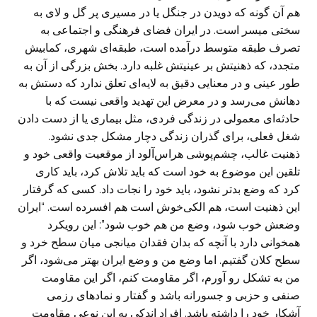
هم آن گونه که دویدن در جنگل یا در مسیری پر گل و لای به
سختی میسر است. در ایران فضای فرهنگی و اجتماعی به
تصرف طبقه متوسط درآمده است، طبقه‌ای شهری، کمابیش
متجدد، که ذهنیتش بر عینیتش غلبه دارد. بخش بزرگی از آن به
طور عینی و در معنایی دقیق به لایه‌ای تعلق ندارد که دستش به
دهانش می‌رسد و در معرض این تهدید واقعی نیست که با
حادثه‌ای معمولی در زندگی فردی، مثل بیماری یا از دست دادن
شغل فعلی، برای گذران زندگی دچار مشکل جدی نشود.
ذهنیت غالب، چشم‌پوشی هراس‌آلود از موقعیت واقعی خود و
تلقین این موضوع به خود است که باید تلاش کرد، باید کاری
کرد که وضع بدتر نشود، باید خود را نجات داد. کسی که گرفتار
این ذهنیت است، هم الکی‌خوش است هم افسرده است. “ایران
وضعش خوب شود، وضع من هم خوب شود”: این رویکرد
همخوانی دارد با آنچه که بدان فقدان میانجی میان سطح خرد و
سطح کلان گفتیم. اما وضع من و وضع ایران بهتر می‌شود، اگر
من به تشکل رو آورم، اگر مقاومت کنم، اگر این مقاومت
صنفی و حزبی و جسورانه باشد و گفتار و نمادهای رزمی
آشکار خود را داشته باشد. افراد اندکی به این نوعی مقاومت