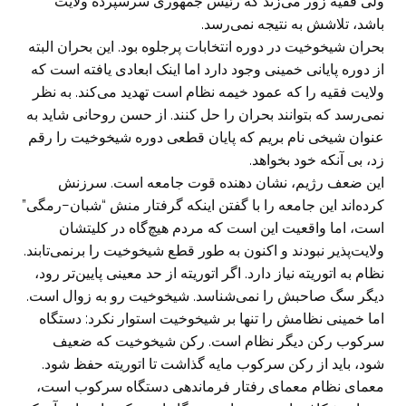
ولی فقیه زور می‌زند که رئیس جمهوری سرسپرده ولایت
باشد، تلاشش به نتیجه نمی‌رسد.
بحران شیخوخیت در دوره انتخابات پرجلوه بود. این بحران البته
از دوره پایانی خمینی وجود دارد اما اینک ابعادی یافته است که
ولایت فقیه را که عمود خیمه نظام است تهدید می‌کند. به نظر
نمی‌رسد که بتوانند بحران را حل کنند. از حسن روحانی شاید به
عنوان شیخی نام بریم که پایان قطعی دوره شیخوخیت را رقم
زد، بی آنکه خود بخواهد.
این ضعف رژیم، نشان دهنده قوت جامعه است. سرزنش
کرده‌اند این جامعه را با گفتن اینکه گرفتار منش “شبان−رمگی”
است، اما واقعیت این است که مردم هیچ‌گاه در کلیتشان
ولایت‌پذیر نبودند و اکنون به طور قطع شیخوخیت را برنمی‌تابند.
نظام به اتوریته نیاز دارد. اگر اتوریته از حد معینی پایین‌تر رود،
دیگر سگ صاحبش را نمی‌شناسد. شیخوخیت رو به زوال است.
اما خمینی نظامش را تنها بر شیخوخیت استوار نکرد: دستگاه
سرکوب رکن دیگر نظام است. رکن شیخوخیت که ضعیف
شود، باید از رکن سرکوب مایه گذاشت تا اتوریته حفظ شود.
معمای نظام معمای رفتار فرماندهی دستگاه سرکوب است،