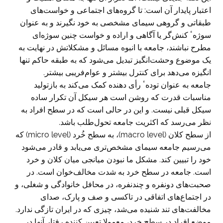
اعتبار پایدار آن است: تا گروه‌های اجتماعی و خواست‌های
طبقاتی و گروهی سیمای مشخصی به خود نگیرند و به عنوان
سوژهٴ کنش‌گر یا آگاهی و اراده و خواست چنین سوژه‌ای
مطرح نباشند، جامعه با انبوه مسائل و مشکلاتش در نهایت به
یک موضوع وحشت‌انگیز تبدیل می‌شود که به طبقه حاکم تنها
انگیزه می‌دهد برای کنترل بیشتر و عوام‌فریبی بیشتر.
جامعه به عنوان تودهٴ رأی‌ دهنده کمک می‌کند به بازتولید
مناسبات قدرت که روشن است هر سیکل آن تکرار ساده
سیکل قبلی نیست. و این در حالی است که در سطح افراد به
نظر می‌رسد که اکثریت جامعه تحول‌طلب باشد.
از سطح کلان (macro level)، به سطح خُرد (micro level) که
می‌رسیم جامعه سیمای مشخص‌تری می‌یابد و قادر می‌شود
خود را تبیین کند. مشکل ما نبودن میانجی میان کلان و خرد
است. جامعه در سطح خرد به شدت مخالف‌خوان است. در
صحبت‌های دونفره و چندنفره، در محافل خانوادگی و شغلی، و
در اجتماع‌‌های اتفاقی در تاکسی و صف و پارک، صدای
مخالفت‌های تند شنیده می‌شد، چیزی که در ایران تازگی ندارد.
موضع افراد در سطح خرد، معمولا تعیین کننده رفتار آنها در