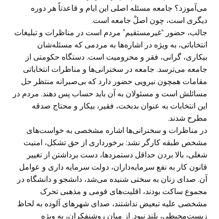
می‌آموزد؟ جامعه مسئله اصلی این ایام و قاعدتاً هر دوره
دیگری است، چون اصلْ جامعه است.
جالب، حضور “غیرمستقیم” مردم است در مناظرات و تبلیغات
انتخاباتی، به ویژه در اشاره‌ها به مردمی که مسئله‌شان
بیکاری، گرانی، فقر و محرومیت است. دستگاه حکومتی از
جامعه می‌ترسد. جامعه در سخنرانی‌ها و مناظرات انتخاباتی
مقامات همچون نیرویی حضور دارد که بی‌صبرانه منتظر حل
مسائلش است و مسئولان به آن باید حساب پس دهند. مردم در
این انتخابات به عنوان بدبخت، فقیر، بیکار و محتاج صدقه
مطرح شدند.
در مناظرات و سخنرانی‌ها اشاره مشخصی به خواست‌های
مشخص طبقه کارگر نشد: برخورداری از حق تشکل، امنیت
شغلی، بالا بردن حداقل دستمزدها، دست برداشتن از تغییر
قانون کار به نفع سرمایه‌داران، دولت سرمایه داری و عوامل
آن. صدای زنان به سختی شنیده می‌شد، دانشجو و دانشگاه در
مجموع ساکت بودند، اقلیت‌های قومی و مذهبی تحرک
مشخصی علیه تبعیض نداشتند، صدای شهرهای آلوده به لحاظ
زیست‌محیطی، بلند نبود. از میان روشنفکران، به ویژه