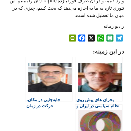
وارد کنیم، و در آن طرف فوراً بازده (output) آن را ببینیم. این
تئوریِ تازه به ما به اجازه می‌دهد که بحث کنیم، چیزی که در
میان ما تعطیل شده است.
رادیو زمانه
P
F
X
W
B
T
r
a
h
a
e
در این زمینه:
i
c
a
l
l
n
e
t
a
e
t
b
s
t
g
F
o
A
a
r
r
o
p
r
a
i
k
p
i
m
e
n
بحران های پیش روی
جابه‌جایی در مکان،
n
نظام سیاسی در ایران و
حرکت در زمان
d
گفتمان های موجود
l
y