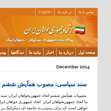
Ski
تماس با ما
در باره ما
English
t
conten
صفحه اول
درباره ما
اخبار
بیانیه ها
دیدگاهها
ویدی
December 2014
سند سیاسی: مصوب همآیش ششم
مصوبات همآیش ششم اتحاد جمهوریخواهان ایران: سند
ما اتحاد جمهوريخواهان ايران اتحاد جمهوری خواهان ایر
خواهی است که برای رسیدن به جامعه ای دمکراتیک بر 