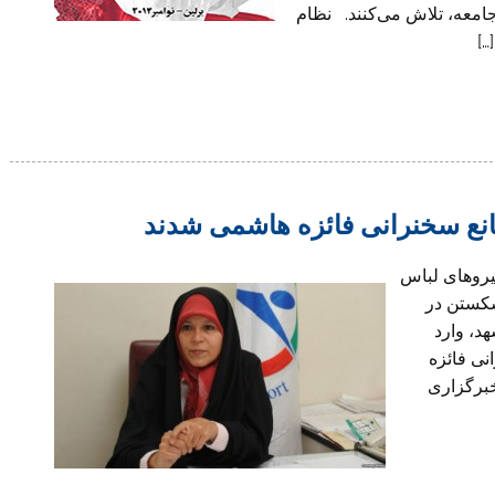
امعه، تلاش می‌کنند. نظام
…]
نع سخنرانی فائزه هاشمی شدند
یروهای لباس
 ۱۸ آذر ضمن «شکستن در
د، وارد
نی فائزه
خبرگزاری