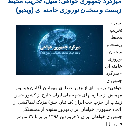
میزگرد جمهوری خواهی: سیل، تخریب محیط
زیست و سخنان نوروزی خامنه ای (ویدیو)
سیل،
تخریب
محیط
زیست و
سخنان
نوروزی
خامنه ای
«میزگرد
جمهوری
خواهی» برنامه ای از هژیر عطاری مهمانان: آقایان همایون
مهمنش از سازمانهای جبهه ملی ایران خارج از کشور حسن
زهتاب از حزب چپ ایران (فدائیان خلق) مزدک لیماکشی از
اتحاد جمهوری خواهان ایران بهروز ستوده از همبستگی
جمهوری خواهان ایران ۷ فروردین ۱۳۹۸ برابر با ۲۷ مارس
فوریه […]