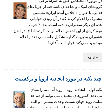
در نیویورک مجاهدین خلق به همراه برخی
گرو‌ه‌های اتنیک، و شاخه‌ای ناشناخته از ‌چریک‌های
فدایی، با عنوان «اجلاس آینده ایران» نشستی
مشترک را اعلام کردند که در آن رودی جولیانی
عده ای دیگر سخنرانی داشته است. بعدا ۴ حزب
مهم کردی از این اجلاس اعلام برائت کردند.[۱] ۲- در لندن
«شورای مدیریت گذار» تشکیل جلسه می دهد و اعلام
موجودیت می‌کند. قرار است آقای […]
» ادامه
چند نکته در مورد اتحادیه اروپا و برکسیت
نکته اول – اتحادیه اروپا – روند آتی دنیا را نشان
می دهد. کشورهای مختلف نمی توانند از هم جدا
بمانند. روند جهان بسمت وحدت بیشتر – و البته
صلح پایدارتر – است. در اعتراضات چپ به اتحادیه