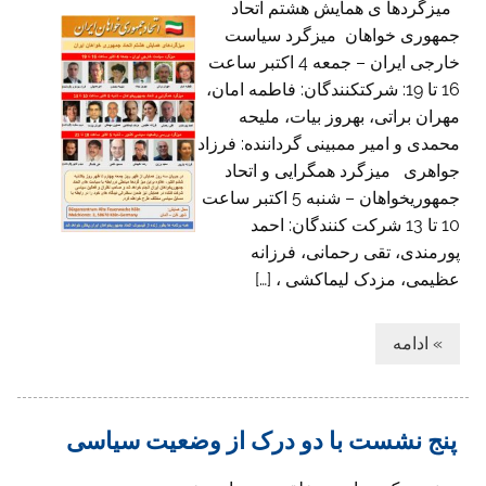
میزگردها ی همایش هشتم اتحاد
جمهوری خواهان میزگرد سیاست
خارجی ایران – جمعه 4 اکتبر ساعت
16 تا 19: شرکتکنندگان: فاطمه امان،
مهران براتی، بهروز بیات، ملیحه
محمدی و امیر ممبینی گرداننده: فرزاد
جواهری میزگرد همگرایی و اتحاد
جمهوریخواهان – شنبه 5 اکتبر ساعت
10 تا 13 شرکت کنندگان: احمد
پورمندی، تقی رحمانی، فرزانه
عظیمی، مزدک لیماکشی ، […]
» ادامه
پنج نشست با دو درک از وضعیت سیاسی