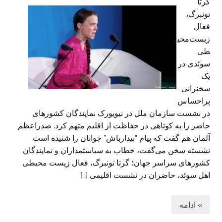
گرتا
تونبرگ،
فعال
زیست‌محی
طی
سوئدی در
یک
سخنرانی
پراحساس
در نشست سازمان ملل در نیویورک نمایندگان کشورهای
حاضر را به کوتاهی در حفاظت از اقلیم متهم کرد. صدراعظم
آلمان هم گفت که پیام “بیدارباش” جوانان را شنیده است.
نشسته سخن می‌گفت، خطاب به سیاستمداران و نمایندگان
کشورهای سراسر جهان؛ گرتا تونبرگ، فعال زیست محیطی
اهل سوئد، حاضران در نشست اقلیمی […]
» ادامه