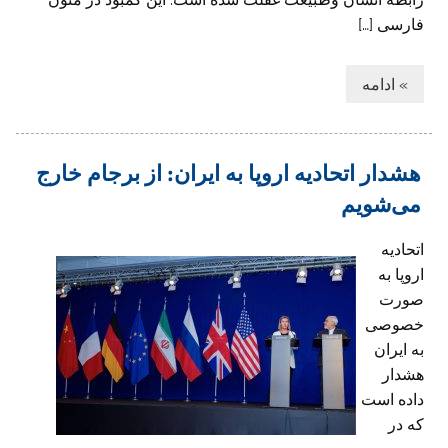
فارسی […]
» ادامه
هشدار اتحادیه اروپا به ایران: از برجام خارج
می‌شویم
اتحادیه
اروپا به
صورت
خصوصی
به ایران
هشدار
داده است
که در