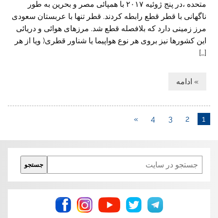
متحده ،در پنج ژوئيه ۲۰۱۷ با همپائی مصر و بحرين به طور
ناگهانی با قطر قطع رابطه کردند. قطر تنها با عربستان سعودی
مرز زمينی دارد که بلافصله قطع شد. مرزهای هوائی و دريائی
اين کشورها نيز بروی هر نوع هواپيما يا شناور قطری( ويا از هر
[…]
» ادامه
»
4
3
2
1
Search
جستجو