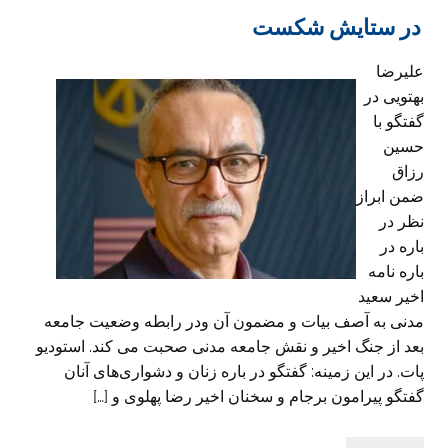
در ستایش شکست
علیرضا
بهتویی در
گفتگو با
حسین
رزاق
ضمن ابراز
نظر در
باره در
باره نامه
اخیر سعید
مدنی به آصف بیات و مضمون آن ودر رابطه وضعیت جامعه
بعد از جنگ اخیر و نقش جامعه مدنی صحبت می کند. استودیو
پات. در این زمینه: گفتگو در باره زنان و دشواری‌های آنان
گفتگو پیرامون برجام و سخنان اخیر رضا پهلوی و […]