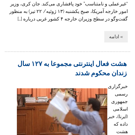
“غیرعملی و نامتناسب” خود پافشاری می‌کند. جان کری‌، وزیر
امور خارجه آمریکا، صبح یکشنبه (۱۳ ژوئیه/ ۲۲ تیر) به منظور
گفت‌‌وگو در سطح وزیران خارجه ۴ کشور غربی درباره […]
» ادامه
هشت فعال اینترنتی مجموعا به ۱۲۷ سال
زندان محکوم شدند
خبرگزاری
رسمی
جمهوری
اسلامی
(ایرنا)، خبر
داده که
هشت