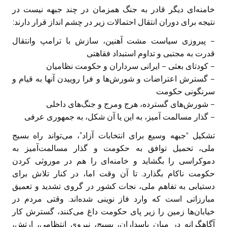
خامنه‌ای دیگر قادر به جنگ همزمان در چند جبهه نیست در
نتیجه برای دوران انتقال احتمالات زیر در چشم انداز قرار دارند:
– پیروزی سیاست مشت آهنین، سازش با ترامپ وانتقال
قدرت به مجتبی و تداوم استبداد فقاهتی
– کودتای بعثی – ایرانی سرداران و حکومت نظامیان
– گسترش اعتراضات و شورش‌ها و فرا روییدن آنها به قیام و
سرنگونی حکومت
– شورش‌های گسترده، هرج ومرج و جنگ‌های داخلی
– گذار مسالمت آمیز، به این یا آن شکل، به جمهوری عرفی
تشکیل “جبهه وسیع برای انتخابات آزاد”، می‌تواند راه بسیج
ملی، تحمیل توافق به حکومت و گذار مسالمت‌آمیز به
دموکراسی را بگشاید و خامنه‌ای را هم در موروثی کردن
حکومت ناکام بگذارد. تا آن وقت اما، در کنار تلاش برای
دستیابی به تفاهم ملی، نجات کشور در گروی تشدید و تعمیق
مبارزاتی است که وارد فاز نوینی شده‌اند. وقتی مردم در
خیابان‌ها زمین را زیر پای حکومت داغ می‌کنند، گسترش کار
آگاهگرانه در میان پاسداران، بسیج، نیروی انتظامی، ارتش،