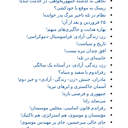
نگاهی به گذشته جمهوریخواهی، در خدمت آینده!
ریسک به موقع یا خودکشی؟
نظام در تله تاخیر مرگ پدر خوانده!
۲۵ فروردین و بعد از آن!
بهاره هدایت و جاگیری‌های مبهم!
زن-زندگی-آزادی: فراسوسیال-دموکراسی!
تاریخ و سیاست!
افق چندان تیره نیست!
خامنه‌ای در تله!
زن، زندگی، آزادی، در آستانه یک سالگی
رفراندوم یا سفید و سیاه؟
مادران، جنبش «زن- زندگی- آزادی» و خیز دوم!
آسمان خاکستری و ابر‌های تیره!
جمهوری و فرصتی تازه!
می‌نماید راه!
رفراندم قانون اساسی، مجلس موسسان!
مؤسسان و موسوی، هم استراتژی، هم تاکتیک!
جای خالی میرحسین، جای پر مهندس موسوی!