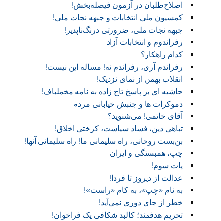
اصلاح‌طلبان در آزمون فیصله‌بخش!
کمسیون ملی انتخابات و جبهه نجات ملی!
جبهه نجات ملی، ضرورتی درنگ‌ناپذیر!
رفراندوم و انتخابات آزاد
کدام راهکار؟
رفراندم آری، رفراندم نه! مساله این نیست!
انقلاب بهمن از نمای نزدیک!
حاشیه ای بر پاسخ تاج زاده به نامه مخملباف!
دموکرات ها و جنبش خیابانی مردم
آقای خاتمی! می‌شنوید؟
تباهی دین، فساد سیاست، کرختی اخلاق!
بن‌بست روحانی، راه سلیمانی ما! راه سلیمانی آنها!
چپ، همبستگی و ایران
پات سوم!
عدالت از دیروز تا فردا!
به نام «چپ»، به کام «راست»!
خطر از جای دوری نمی‌آید!
تحریم هدفمند؛ کالبد شکافی یک فراخوان!