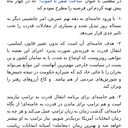
در مطلبی با عنوان
”ساعت صفر یا آشوب!”
که در چهار ماه
پیش تهیه کردم این فرضیه را مطرح نمودم که:
۱- با ورود خامنه‌ای به دهه نهم عمرش، امر جانشینی دیگر به
مساله ‏روز تبدیل شده و بسیاری از معادلات قدرت را تحت
تاثیر جدی قرار می‌دهد.
۲- هدف خامنه‌ای آن است که بدون تغییر قانون اساسی،
انتقال قدرت به فرزندش صورت ‏پذیرد. اجرای این ‏نقشه با
موانعی روبروست که اوضاع به شدت نا به سامان کشور و بن
بست در ‏سیاست خارجی مهم‌ترین آنهاست. این موانع می‌تواند
بحران را تا جائی حاد کند که ‏شیرازه حکومت در نتیجه جنبش‌ها
و شورش‌های مردمی از هم بپاشد.. و کاخ آرزو‌های رهبر را
ویران کند.‏
۳- هم خامنه‌ای برای برنامه ‏انتقال قدرت به ترامپ نیازمند
است و هم ترامپ برای ماندن در قدرت به خامنه‌ای! ‏از نگاه
خامنه‌ای، گذشت زمان به زیان ترامپ عمل می‌کند و هر چه به
زمان ‏انتخابات آمریکا نزدیک‌تر شویم، نیاز ترامپ به او بیشتر
خواهد شد و بهترین زمان «معامله» آستانه انتخابات ریاست