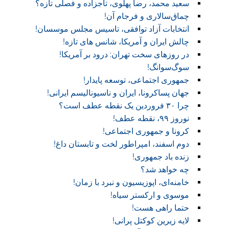
سعید محمد، رضا پهلوی، تاجزاده و فصلی تازه؟
چماق‌سالاری و فرجام آن!‏
انتخابات آزاد توافقی، تاسیس مجلس موسسان!‏
چالش ایران و آمریکا، شانس های تازه!
در روز‌های سخت تهران: درود بر آمریکا!
سوگ‌‌سوانگ!‏
جمهوری اجتماعی، توسعه پایدار!
جهان پساکرونا، ایران و ناسیونالیسم ایرانی!
چرا ۳۰ فروردین یک نقطه عطف است؟
نوروز ۹۹، نقطه عطف!‏
کرونا و جمهوری اجتماعی!‏
دوم اسفند، امپراطور لخت و تابستان داغ!
زنده باد جمهوری!
چه خواهد شد؟
خامنه‌ای، اپوزیسیون و نبرد با زمان!
موسوی و ارکستر سیاه!
حتما راهی هست!
لایه زیرین کوکتل پرانی!