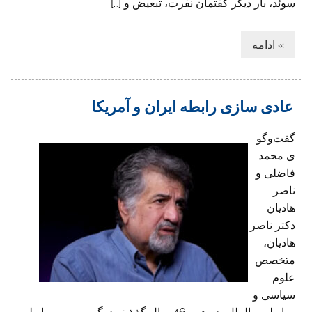
سوئد، بار دیگر گفتمان نفرت، تبعیض و […]
» ادامه
عادی سازی رابطه ایران و آمریکا
گفت‌وگو
ی محمد
فاضلی و
ناصر
هادیان
دکتر ناصر
هادیان،
متخصص
علوم
سیاسی و