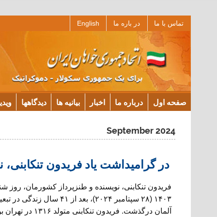
Ski
تماس با ما
در باره ما
English
t
conten
صفحه اول
درباره ما
اخبار
بیانیه ها
دیدگاهها
ویدی
September 2024
در گرامیداشت یاد فریدون تنکابنی، ن
۱۴۰۳ (۲۸ سپتامبر ۲۰۲۴)، بعد از ۴۱ سال
آلمان درگذشت. فریدون تنکابنی مت