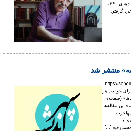
خانواده‌ی فرهنگی بزرگ شد و اولین داستانش را در آغاز دهه‌ی ۱۳۴۰
خره گرفتن
شه» منتشر شد
https://sepehrandisheh.-
content/uploads/2024/09/sepeherandisheh_ برای خواندن هر
‌ها» (صفحه‌ی
» این مقاله‌ها
 مهاجرت
ی /
محمدرفیع […]