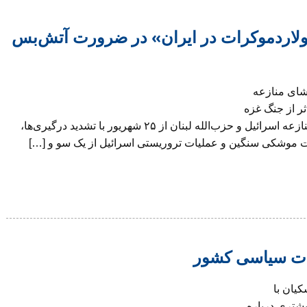
لاردموکرات در ایران» در ضرورت آتش‌بس
شای منازعه
ر از جنگ غزه
باید بدون تبعیض حل شده و به خانه‌های‌شان بازگردند. منازعه اسرائیل و حزب‌الله لبنان از ۲۵ شهریور با تشدید درگیری‌ها،
ت موشکی سنگین و عملیات تروریستی اسرائیل از یک سو و […]
ات سیاسی کشور
یان با
یشتری درباره