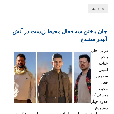
» ادامه
جان باختن سه فعال محیط‌‌ زیست در آتش
آبیدر سنندج
در پی جان
باختن
خبات
امینی،‌
سومین
فعال
محیط
زیستی که
حدود چهار
روز پیش