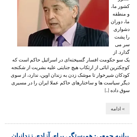
کشور ما،
و منطقه
ما، دوران
دشواری
را پشت
سر می
گذارد. از
یک سو حکومت افسار گسیخته‌ای در اسرائیل حاکم است که
کوچکترین ابائی از ارتکاب هیچ جنایتی علیه بشریت از شکنجه
کودکان شیرخوار تا موشک زدن به زندان اوین، ندارد، از سوی
دیگر سیاست ها و ساختارهای حاکم عملا ایران را در مسیری
سوق داده […]
» ادامه
بیانیه جمعی: همبستگی برای آزادی زندانیان