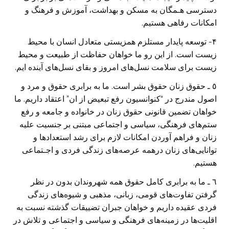
دسترسی هـمگان به مسکن و بهداشت، آموزش و فرهنگ و
امکانات رفاهی هستيم.
۴- توسعه پايدار مستلزم همزيستی متعادل انسان با محيط
زيست است. از اين رو ما خواهان حفاظت از طبيعت و محيط
زيست برای سلامت نسل‌های امروز و بقای نسل‌های آينده ايم.
٥ ـ حقوق زنان حقوق بشر است. ما به برابری حقوق و مرد و
اصول مندرج در “کنوانسيون رفع تبعيض از ان” اعتقاد داريم. ما
خواهان تضمين قانونی حقوق زنان در خانواده و جامعه و رفع
ستم‌های فرهنگی، سياسی و اجتماعی مبتنی بر جنسيت عليه
زنان و فراهم آوردن امکانات لازم برای رشد استعدادها و
توانايی‌های زنان درهمه عرصه‌های زندگی فردی و اجـتماعی
هستيم.
٦ ـ ما به برابری کامل حقوق همه شهروندان بدون در نظر
گرفتن تفاوت‌های قومی، زبانی، مذهبی و شيوه‌های زندگی
فردی عقيده داريم و خواهان جبران تضييقات گذشته نسبت به
اقليت‌ها در زمينه‌های فرهنگی و سياسی و اجتماعی و تلاش در