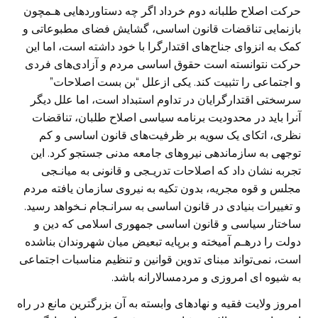
حرکت اصلاح طلبانه دوم خرداد اگر چه دستاوردهايی هـمچون
بازنمايی تناقضات قانون اساسی، گشايش فضای مطبوعاتی و
کمک به انزوای جناح‌های اقتدارگرا با خود داشته است، اما اين
حرکت نتوانسته است حقوق اساسی مردم و آزادی‌های فردی
و اجتماعی را تثبيت کند. يکی ازعلل “بن بست اصلاحات”
سرسختی اقتدارگرايان در تداوم استبداد است، اما علل ديگر
آنرا بايد در محدوديت برنامه سياسی اصلاح طلبان، تناقضات
نظری، اتکای يک سويه بر ظرفيت‌های قانون اساسی و کم
توجهی به سازماندهی نيروهای جامعه مدنی جستجو کرد. اين
تجربه نشان داد که اصلاحات تدريـجی و قانونی به ميانـجی
مجلس و قوه مجريه، بدون تکيه به نيروی سازمان يافته مردم
و تغييرات بنيادی در قانون اساسی به سرانـجام نـخواهد رسيد.
ساختار سياسی و قانون اساسی جمهوری اسلامی که دين و
دولت را درهـم آميخته و برپايه تبعيض ميان شهروندان بناشده
است، نمی‌تواند مبنای تدوين قوانين و تنظيم مناسبات اجتماعی
به شيوه ای امروزی و مردمسالارانه باشد.
امروز ولايت فقيه و نهادهای وابسته به آن بزرگترين مانع در راه