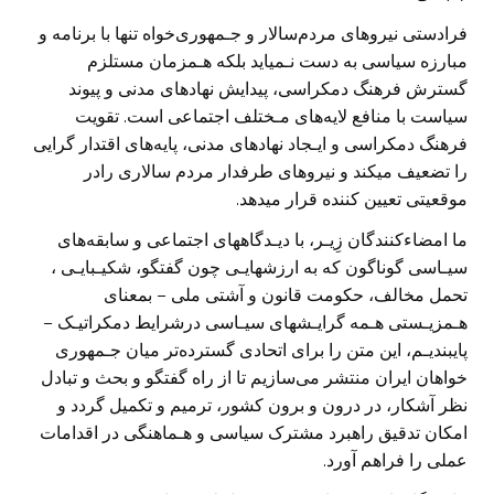
فرادستی نيروهای مردم‌سالار و جـمهوری‌خواه تنها با برنامه و
مبارزه سياسی به دست نـميايد بلکه هـمزمان مستلزم
گسترش فرهنگ دمکراسی، پيدايش نهادهای مدنی و پيوند
سياست با منافع لايه‌های مـختلف اجتماعی است. تقويت
فرهنگ دمکراسی و ايـجاد نهادهای مدنی، پايه‌های اقتدار گرايی
را تضعيف ميکند و نيروهای طرفدار مردم سالاری رادر
موقعيتی تعيين کننده قرار ميدهد.
ما امضاءکنندگان زِيـر، با ديـدگاههای اجتماعی و سابقه‌های
سيـاسی گوناگون که به ارزشهايـی چون گفتگو، شکيـبايـی ،
تحمل مخالف، حکومت قانون و آشتی ملی – بمعنای
هـمزيـستی هـمه گرايـشهای سيـاسی درشرايط دمکراتيـک –
پايبنديـم، اين متن را برای اتحادی گسترده‌تر ميان جـمهوری
خواهان ايران منتشر می‌سازيم تا از راه گفتگو و بحث و تبادل
نظر آشکار، در درون و برون کشور، ترميم و تکميل گردد و
امکان تدقيق راهبرد مشترک سياسی و هـماهنگی در اقدامات
عملی را فراهم آورد.