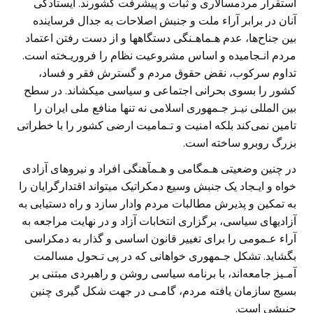
استقرار مردمسالاری و ثبات و پيشرفت کشورند. ايستادگی
آنان در برابر آراء ملت و جنبش اصلاحات به جدال فرساينده
بين جناح‌ها، عدم هـماهـنگی دستگاهها و از دست رفتن اعتماد
مردم انـجاميده و اساس مشروعيت نظام را فروريـخته است.
تداوم سرکوب، نقض حقوق مردم و گسترش فقر و فساد،
کشور را بسوی بحرانی اجتماعی و سياسی ميکشاند. در سطح
بين المللی نيـز جـمهوری اسلامی نه تنها منافع ملی ايران را
تامين نمی‌کند بلکه امنيت و تـماميت ارضی کشور را با خطراتی
بزرگ روبرو ساخته است.
در چنين وضعيتی هـمگامی و هـمآهنگی افراد و نيروهای آزادی
خواه و ايـجاد يک جنبش وسيع دمکراتيک ميتواند اقتدارگرايان را
به تمکين و پذيرش مطالبات مردم وادار سازد و راه دستيابی به
آزاديهای سياسی، برگزاری انتخابات آزاد و در نهايت مراجعه به
آراء عـمومی را برای تغيير قانون اساسی و گذار به دمکراسی
بگشايد. تشکل جـمهوری خواهانی که در پی تـحول مسالمت
آمـيز جامعه‌اند، با برنامه سياسی روشن و راهبردی مبتنی بر
بسيج سازمان يافته مردم، گامـی در جهت شکل گيری چنين
جنبشی است.