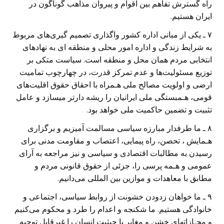
راه گسترش تفاهم بين اقوام و پيروان مذاهب گوناگون در
ايران هستيم.
٧ ـ يکی از مبانی اداره کشور واگذاری تصميم گيری‌های مربوط
به شرايط زندگی و اداره امور محلی و منطقه ای به نهادهای
انتخابی مردم همان محل و منطقه است. سياست متکی بر
توزيع مسئوليت‌ها و عدم تمرکز قدرت، در چهارچوب تماميت
ارضی و اولويت مصالح ملی هـمراه با احقاق حقوق اقليت‌های
قومی، هـمبستگی ملی ايرانيان را ريشه دارتر ميسازد و عامل
تثبيت و تضمين حاکميت ملی خواهد بود.
٨ ـ ما طرفدار مبارزه سياسی مسالمت آميزيم و برگزاری
هـمايش ، تحصن، راه پيمايی، اعتصاب و مقاومت مدنی برای
رسيدن به مطالبات اقتصادی و سياسی و نيز مراجعه به آرای
عمومی و هـمه پرسی را، جزئی از حقوق قانونی مردم و
مطابق با معاهدات و موازين بين المللی می‌دانيم.
٩ ـ ما خواهان زدودن خشونت از روابط سياسی، اجتماعی و
خانوادگی هستيم. ما شکنجه و اعدام را طرد و محکوم می‌کنيم
و مجـازاتهای خشن و مغاير با حيثيت انسان را غيرقابل توجيه