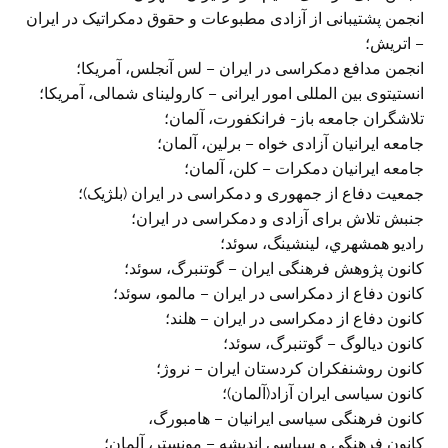
انجمن پشتيبانی از آزادی مطبوعات و حقوق دمکراتيک در ايران
– اتريش؛
انجمن مدافع دمکراسی در ايران – لس آنجلس، آمريکا؛
انستيتوی بين المللی امور ايرانی – کارولينای شمالی، آمريکا؛
تلاشگران جامعه باز- فرانکفورت، آلمان؛
جامعه ايرانيان آزادی خواه – برلين، آلمان؛
جامعه ايرانيان دمکرات – کلن، آلمان؛
جمعيت دفاع از جمهوری و دمکراسی در ايران (بلژيک)؛
جنبش تلاش برای آزادی و دمکراسی در ايران؛
راديو همشهري، لينشينگ، سوئد؛
کانون پژوهش فرهنگی ايران – گوتنبرگ، سوئد؛
کانون دفاع از دمکراسی در ايران – مالمو، سوئد؛
کانون دفاع از دمکراسی در ايران – هلند؛
کانون ديالوگ – گوتنبرگ، سوئد؛
کانون روشنفکران کردستان ايران – نروژ؛
کانون سياسی ايران آزاد(آلمان)؛
کانون فرهنگی سياسی ايرانيان – هامبورگ،
کانون فرهنگی و سياسی انديشه – مونستر، آلمان؛