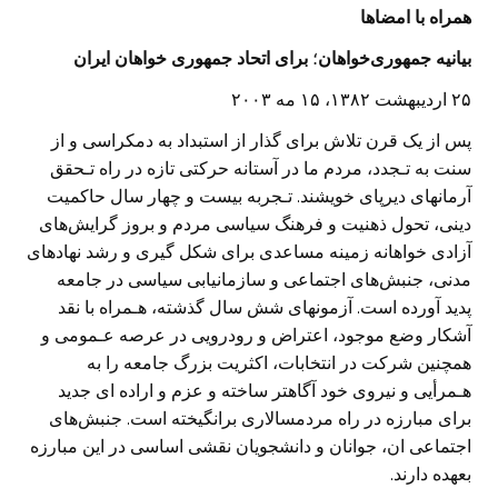
همراه با امضاها
بيانيه جمهوری‌خواهان
؛
برای اتحاد جمهوری خواهان ايران
۲۵ ارديبهشت ۱۳۸۲، ۱۵ مه ۲۰۰۳
پس از يک قرن تلاش برای گذار از استبداد به دمکراسی و از
سنت به تـجدد، مردم ما در آستانه حرکتی تازه در راه تـحقق
آرمانهای ديرپای خويشند. تـجربه بيست و چهار سال حاکميت
دينی، تحول ذهنيت و فرهنگ سياسی مردم و بروز گرايش‌های
آزادی خواهانه زمينه مساعدی برای شکل گيری و رشد نهادهای
مدنی، جنبش‌های اجتماعی و سازمانيابی سياسی در جامعه
پديد آورده است. آزمونهای شش سال گذشته، هـمراه با نقد
آشکار وضع موجود، اعتراض و رودرويی در عرصه عـمومی و
همچنين شرکت در انتخابات، اکثريت بزرگ جامعه را به
هـمرأيی و نيروی خود آگاهتر ساخته و عزم و اراده ای جديد
برای مبارزه در راه مردمسالاری برانگيخته است. جنبش‌های
اجتماعی ان، جوانان و دانشجويان نقشی اساسی در اين مبارزه
بعهده دارند.