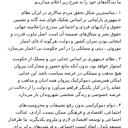
ما ديدگاه‌های خود را به شرح زير اعلام ميداريـم:
١ ـ مناسبترين شکل تحقق مردم سالاری در ايران نظام
جـمهوری پارلمانی بر اساس تفکيک قوای سه گانه و تضمين
حقوق و آزاديهای فردی و اجتماعی مندرج دراعلاميه جهانی
حقوق بشر و ميثاق‌های ضميمه آن است. اصل تناوب قدرت و
انتخابی بودن سران کشور و دولت، هرگونه ادعای امتياز
موروثی ، دينی و مسلکی را در امر حکومت بی اعتبار می‌سازد.
٢ ـ نظام جـمهوری بر اساس جدايی دين و مسلک از حکومت
استوار خواهد بود، بدون آنکه مانع حضور و مشارکت پيروان
هيچ مذهب و مسلکی در عرصه سياست باشد. اين جدايی
امکان همزيستی دموکراتيک پيروان همه اديان و مذاهب و
عقايد را در کنار يکديگر فراهم می‌آورد و دولت را از دخالت در
عرصه خصوصی و زندگی شخصی شهروندان باز می‌دارد.
٣ ـ دوام دموکراسی بدون رفع تضييقات و محروميت‌های
اجتماعی، اقتصادی و فرهنگی ممکن نيست. آزادی، عدالت
اجتماعی و توسعه اقتصادی لازم و ملزوم يکديگرند. ما طرفدار
توسعه پايدار، ايجاد امنيت اجتماعی و فرصت‌های برابر برای