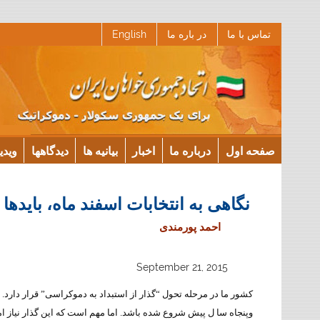
Ski
تماس با ما
در باره ما
English
t
conten
صفحه اول
درباره ما
اخبار
بیانیه ها
دیدگاهها
ویدی
نگاهی به انتخابات اسفند ماه، بایدها و
احمد پورمندی
September 21, 2015
کشور ما در مرحله تحول “گذار از استبداد به دموکراسی” قرار دارد.
وپنجاه سا ل پیش شروع شده باشد. اما مهم است که این گذار نیاز 