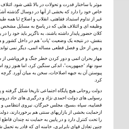
موثر با ساختار قدرت و تحولات در بالا تلقی شود. ائتلا
خاص خود را دارد که بخشی از آنها در دوسال گذشته آشکار
غیر از تداوم استبداد فقاهتی، انقلاب و اصلاح (با همه ط
وظیفه ای و ائتلاف هایی که در پاسخ به مسایل مشخص 
کلان حضور پایدار داشته باشند، به ناگزیر باید خود را در ی
بنفش، در نتیجه یک وضعیت “پات” هم در داخل کشور و ه
و پس از حل و فصل قطعی مساله اتمی، دیگر نمی تواند به
مهار بحران اتمی و دور کردن خطر جنگ و فروپاشی از سر 
سود نهاد “جمهوریت”، اندکی سنگین کرد، اما هنوز زود 
پیوستن آن به جبهه اصلاحات، سخن به میان آورد. گرچه با 
کرد.
دولت روحانی هیچ پایگاه اجتماعی تاریخا شکل گرفته و پای
رسوایی های دولت احمدی نژاد و درگیری های حاد درونی
قضاییه، سپاه ،بسیج، مجلس خبرگان، نیروی انتظامی و س
ازحمایت بخشی از بازاریهای سنتی هم برخوردارند، دولت ر
را تحت کنترل دارد و در پایین به حمایت نه چندان ق
چنین تعادل قوای نابرابری، خامنه ای که قادر به تحمل