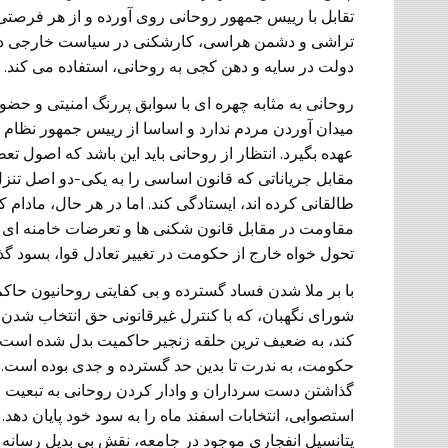
تقابل با رییس جمهور روحانی روی آورده و از هر فرصتی
تراشی و دشمن هراسی، کارشکنی در سیاست خارجی دولت
دولت در سایه و دهن کجی به روحانی، استفاده می کند.
روحانی به مثابه چهره ای با سوابق پررنگ امنیتی و حضو
میدان آوردن مردم ندارد و اساسا از رییس جمهور نظام ن
عهده بگیرد. انتظار از روحانی باید این باشد که اصول ت
مقابل جریاناتی که قانون اساسی را به یکی-دو اصل تنزل
طالقانی کرده اند، ایستادگی کند. اما در هر حال، مادام 
مقاومت در مقابل قانون شکنی ها و تعرضات خامنه ای 
تحول خواه خارج از حکومت در تغییر تعادل قوا، بسود گ
با بر ملا شدن فساد گسترده و بی کفایتی روحانیون حا
شورای نگهبان، که با کنترل غیرقانونی حق انتخاب شد
کند، به ضعیف ترین حلقه زنجیر حاکمیت بدل شده است. م
حکومت، به ندرت تا بدین حد گسترده و جدی بوده است. خام
گذاشتن دست سرداران و وادار کردن روحانی به تبعیت م
استصوابی، انتخابات اسفند ماه را به سود خود پایان دهد
پتانسیل انفجاری موجود در جامعه، نقش بی بدیل رسانه