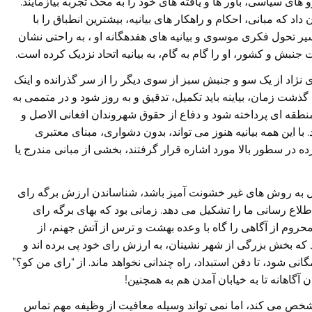
های سیاسی، باور ها و یافته های خود را به محک تجربه بیازمایند.
داد که مبانی، احکام و راهکار های بیانیه، بیشترین انطباق را با
سیر تحول فکری موسوی و بیانیه های هفدهگانه او ، به راحتی نشان
 و کشور، او را گام به گام، به بیانیه اتحاد نزدیک کرده است.
ی نژاد از یک سو و جنبش سبز از سوی دیگر را از سر گذرانده و اینک
 گذشت زمان، بیاینه باید تکمیل، تدقیق و به روز شود و در متممی به
قه ای پرداخته شود و دفاع از حقوق شهروندان افغانی الاصل و
با این همه بیانیه هنوز می تواند، بدون دشواری، مبنای معتبری
 در سطور بالا مورد اشاره قرار گرفتند، بخشی از مبانی مندرج یا
سل به روش های غیر خشونت آمیز باشد، شناساندن ارزش برگه رای
اع رسانی ما را تشکیل می دهد. زمانی بود که بهای برگه رای
حروم از آگاهی را گاه با وعده بهشت و ترس از آتش جهنم، از
که بخش بزرگی از شهر نشینان، به ارزش رای خود پی برده اند و
انی شود، تا دفن استبداد، راه چندانی نخواهد ماند. از “رای من کو؟”
آگاهانه تا به خیابان آمدن هم به همچنین!
شخص می کند، اما نمی تواند وسیله معافیت از وظیفه مهم تماس