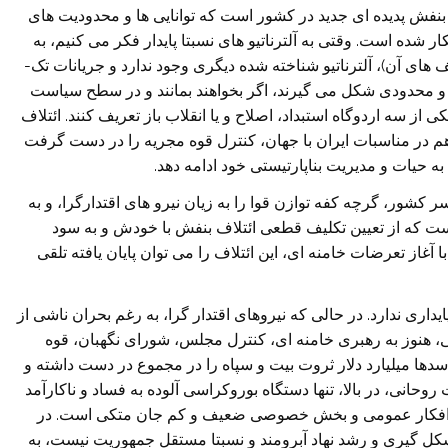
ف بنفش پدیده ای جدید در کشور است که توانایی ها و محدودیت های
 شده است. وقتی به آلترناتیو های نسبتا پایدار فکر می کنیم، به
یف های آن)، آلترناتیو شناخته شده دیگری وجود ندارد و جریانات تک-
و محدودی شکل می گیرند، اگر بخواهند بمانند و در سطح سیاست
کی از سه اردوگاه استبداد، اصلاح و یا انقلاب باز تعریف کنند. ائتلاف
م در مناسبات ایران با جهان، کنترل قوه مجریه را در دست گرفت
 حیات و مدیریت بناپارتیستی خود ادامه دهد.
کشور، گرچه کفه توازن قوا را به زیان نیرو های اقتدارگرا، و به
است که از تعیین تکلیف قطعی ائتلاف بنفش با خودش و به سود
آغاز تعرضات خامنه ای، این ائتلاف را می توان پایان یافته تلقی
داری ندارد. در حالی که نیروهای اقتدار گرا، به رغم بحران ناشی از
، هنوز به رهبری خامنه ای، کنترل مجلس، شورای نگهبان، قوه
دها میلیارد دلار ثروت بیت و سپاه را در مجموع در دست داشته و
وحانی، در بالا، تنها دستگاه بوروکراسی آلوده به فساد و ناکارآمد
اطع افکار عمومی و بخش خصوصی ضعیف و کم جان متکی است. در
 شکل گیری و رشد نهاد آبرومند و نسبتا مستقل جمهوریت نیست، به