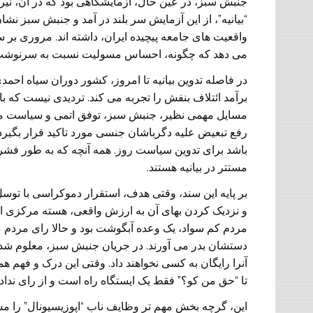
جنبش سبز، در عین حال، آزمایشگاهی بود که در آن، نیرو 
“بیانیه”، از این آزمایش سر بلند در آمد و جنبش سبز نشان 
واقعیت های جامعه پیچیده ایران، داشته اند. مروری بر 
می دهد که چگونه، احساس مسولیت نسبت به سرنوشت جنبش
در فاصله تدوین بیانیه تا امروز، کشور دوران سیاه احمد
برآمد ائتلاف بنفش را تجربه می کند. تردیدی نیست که با
مسایل مهمی نظیر، جنبش سبز، توفق اتمی و سیاست منط
رفع تبعیض علیه دگرباشان جنسی مورد تاکید قرار بگیرد. 
باشد برای تدوین سیاست روز. همه آنچه که به طور فشرده
مستتر در بیانیه هستند.
بر پایه این سند، وقتی هدف، استقرار دموکراسی با تو
و نزدیک کردن بهای آن به ارزش واقعی، هسته مرکزی اطل
مردم کم سواد، یک وعده آبگوشت بود و حالا رای مردم م
دستشان بدر می آورند. در جریان جنبش سبز، معلوم شد 
آنرا رایگان به کسی نخواهند داد. وقتی این درک و فهم همگ
تا “حق من کو؟” فقط یک ایستگاه راه است و از رای ندادن 
این، گرچه بخش مهم تر وظایف ناب “اپوزیسیونال” را م