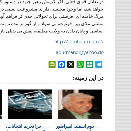
در تعادل قوای فعلی، اگر گزینش رهبر جدید در دستور 
خواهد شد، اما وجود مجلسی دارای مشروعیت نسبی در کن
مرگ خامنه ای، فرصتی برای تحولاتی جدی تر فراهم آورد
مشتی ملای پیر، فرتوت، بی سواد و از گور برآمده تن ند
اساسی و پایان دادن به ولایت مطلقه، نقش بی بدیلی باز
http://jomhouri.com
۱.
apurmandi@yahoo.de
P
F
X
W
B
T
r
a
h
a
e
در این زمینه:
i
c
a
l
l
n
e
t
a
e
t
b
s
t
g
F
o
A
a
r
r
o
p
r
a
i
k
p
i
m
e
n
دوم اسفند، امپراطور
چرا تحریم انتخابات،
n