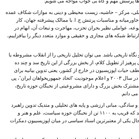
ده ها پرسش مهم و گاه بی جواب مواجه می شویم:
لی، مرکز – حاشیه، زیست محیطی و دینی به موازات شکاف عمده
اورمیانه و مناسبات پرتنش ج. ا. با ممالک پیشرفته جهان، کار
جموعه، عواملی نظیر بحران تحزب، مهاجرت و تبعات آن، ابهام در
ارتباط شبکه های مجازی و حقیقی و موارد متعدد دیگر را بیافزاییم،
نگاه تاریخی باشد. می توان تحلیل تاریخی را از انقلاب مشروطه یا
 پرهیز از تطویل کلام، از بخش بزرگی از این تاریخ سد و چند ده
ف حیات اپوزیسیون در خارج از کشور، یعنی تدوین بیانیه برای
اتحاد جمهوریخواهان ایران، تشکیل گنگره موسس برلین در سال ۲۰۰۳ و اعلام موجودیت “اتحاد جمهوریخواهان ایران”، پی
دی مشترک بخش بزرگ و دارای مشروعیتی از نخبگان حوزه تاریخ،
می دانم.
در عین ایجاز و سادگی، مبانی ارزشی و پایه های تحلیلی و متدیک تدوین راهبرد
نیرو های آزادیخواه کشور را مشخص کرده است. این سند که قریب به ۱۱۰۰ تن از نخبگان حوزه سیاست، علم و هنر و
حال یکی از معتبرترین اسناد سیاسی در میان اپوزیسییون دمکرات