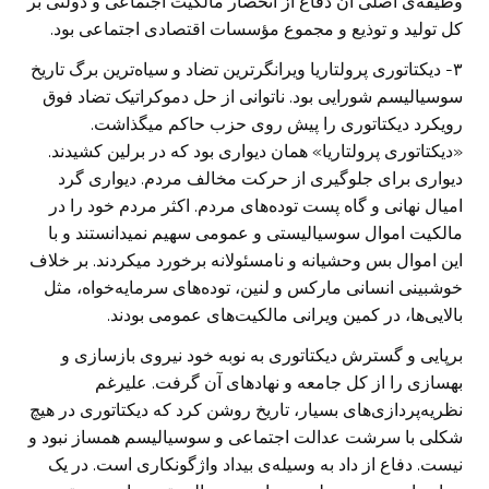
وظیفه‌ی اصلی آن دفاع از انحصار مالکیت اجتماعی و دولتی بر
کل تولید و توذیع و مجموع مؤسسات اقتصادی اجتماعی بود.
۳- دیکتاتوری پرولتاریا ویرانگرترین تضاد و سیاه‌ترین برگ تاریخ
سوسیالیسم شورایی بود. ناتوانی از حل دموکراتیک تضاد فوق
رویکرد دیکتاتوری را پیش روی حزب حاکم میگذاشت.
«دیکتاتوری پرولتاریا» همان دیواری بود که در برلین کشیدند.
دیواری برای جلوگیری از حرکت مخالف مردم. دیواری گرد
امیال نهانی و گاه پست توده‌های مردم. اکثر مردم خود را در
مالکیت اموال سوسیالیستی و عمومی سهیم نمیدانستند و با
این اموال بس وحشیانه و نامسئولانه برخورد میکردند. بر خلاف
خوشبینی انسانی مارکس و لنین، توده‌ها‌ی سرمایه‌خواه، مثل
بالایی‌ها، در کمین ویرانی مالکیت‌های عمومی بودند.
برپایی و گسترش دیکتاتوری به نوبه خود نیروی بازسازی و
بهسازی را از کل جامعه و نهادهای آن گرفت. علیرغم
نظریه‌پردازی‌های بسیار، تاریخ روشن کرد که دیکتاتوری در هیچ
شکلی با سرشت عدالت اجتماعی و سوسیالیسم همساز نبود و
نیست. دفاع از داد به وسیله‌ی بیداد واژگونکاری است. در یک