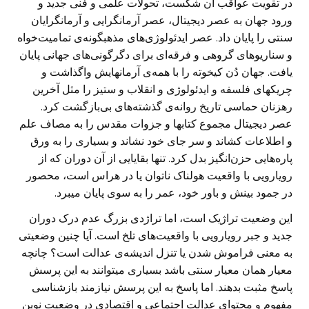
در تقویت عواقب آن شکست، تحولات علمی و فنی جدید و
ورود جهان به عصر دیجیتال، عصر آرمانگرایی و آرمانگرایان
سنتی را پایان داد. عصر ایدئولوژی‌های مذهبگونه‌ی تمامیت‌خواه
و سناریو‌های گروهی و فرقه‌ای برای دگرگونی‌های جهانی پایان
یافت. جهان دُن کیخوته را با همه‌ی آرمانهایش واگذاشت و
چریکهای فلسفه و ایدئولوژی و انقلاب و ستیز را مثل آخرین
رهزنان حماسی تاریخ روانه‌ی گذشته‌های بی‌بازگشت کرد.
عصر دیجیتال مجموع کتابها و جزوات مقدس را به مصاف علم
و اطلاعات کشاند و سر جای خود نشاند و بسیاری را به ورق
پاره‌هایی حزن‌انگیز بدل کرد. تنها بقایایی از آن دوران که از
رویارویی با واقعیت هولناک ناتوان یا در هراس است، محصور
در جمود بینش و باور خود، عمر را به سوی پایان میبرد.
این وضعیت تراژیک است، اما تراژدی بزرگ عدم درک دوران
جدید و جبر رویارویی با واقعیت‌های تلخ است. آیا چنین وضعیتی
به معنی فراموش شدن یا تنزل اندیشه‌ی عدالت است؟ چانچه
معیار همان معیار سنتی باشد بسیاری میتوانند به این پرسش
پاسخ مثبت بدهند. اما پاسخ به این پرسش نیازمند بازشناسی
مفهوم و محتوای عدالت اجتماعی و اقتصادی در وضعیت نوین