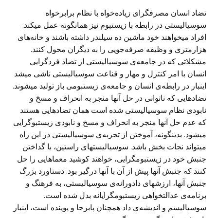
تضاد انسان مصرفگرای زیاده‌خواه با نظام برابرخواه
سوسیالیستی در رابطه با زیستبوم نیز همانگونه عمل میکند.
افراد میخواهند خود ماشین ده سیلندر داشته باشند و خانه‌های
هزارمتری و وظیفه صرفه‌جویی را به دیگران محول کنند.
مشکلاتی که در جامعه‌ی سوسیالیستی از تضاد فردگرایی
انسان با امر کنترل و مهار و قناعت سوسیالیستی ناشی میشد
اینبار در رابطه‌ی انسان و جامعه‌ی زیستبومی باز تولید میشوند.
تضادهایی که ناتوانی در حل آنها منجر به انحراف و مسخ و
نابودی نظام سوسیالیستی شده است همان تضادهایی هستند
که عدم حل آنها منجر به انحراف و مسخ و نابودی زیستبوگرایی
میشود. بدینگونه، آموختن از تجربه‌ی سوسیالیستی در این راه
میتواند نجات بخش باشد. سوسیالیستهای راستین، با گداختن
جنبش خود در زیستبومگرایی، خواهند کوشید معماهایی را حل
کنند که جنبش آنها پیش از آن با آنها درگیر بود. دستاورد بزرگ
جنبش آنها، ارزشهای دادورانه‌ی سوسیالیستی، به فرهنگ و
برنامه‌ی عدالتخواهی زیستبومگرایانه بدل شده است.
سوسیالیسم و اندیشه‌ی داد همچنان پابرجا و پوینده است، اینبار