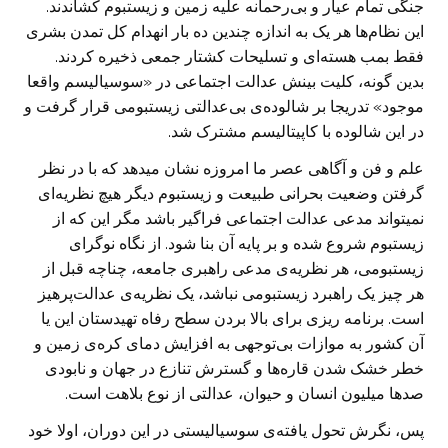
جنگی تمام عیار و بی‌رحمانه علیه زمین و زیستبوم کشاندند.
این نظام‌ها هر یک به اندازه چندین ده بار انهدام کل تمدن بشری
فقط بمب هسته‌ای و تسلیحات کشتار جمعی ذخیره کردند.
بدین گونه، کلیت بینش عدالت اجتماعی در «سوسیالیسم واقعا
موجود» تدریجا بر شالوده‌ی بی‌عدالتی زیستبومی قرار گرفت و
در این شالوده با کاپیتالیسم مشترک شد.
علم و فن و آگاهی عصر ما امروزه نشان میدهد که با در نظر
گرفتن وضعیت بحرانی طبیعت و زیستبوم دیگر هیچ نظریه‌ای
نمیتواند مدعی عدالت اجتماعی فراگیر باشد مگر این که از
زیستبوم شروع شده و بر پایه آن بنا شود. از نگاه نوگرای
زیستبومی، هر نظریه‌ی مدعی راهبری جامعه، چناچه قبل از
هر چیز یک راهبرد زیستبومی نباشد، یک نظریه‌ی عدالت‌پرهیز
است. برنامه ریزی برای بالا بردن سطح رفاه تهیدستان این یا
آن کشور به موازات بی‌توجهی به افزایش دمای کره‌ی زمین و
خطر خشک شدن قاره‌ها و گسترش تنازع در جهان و نابودی
صدها میلیون انسان و حیوان، عدالتی از نوع بلاهت است.
پس، نگرش تحول یافته‌ی سوسیالیستی در این دوران، اولا خود