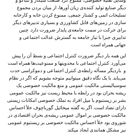
وسایل نقلیه خصوصی، ممنوع کرد صنعت سیگار و تنباکو و
دیگر صنایع تولید کننده‌ی زیان آورها، از میان بردن مجموع
تسلیحات اتمی و کشتار جمعی، ممنوع کردن خانه و کارخانه
سازی در زمین‌های قابل کشاورزی و بسیاری تدبیرهای دیگر
برای حرکت در سمت جامعه‌ی پایدار ضرورت دارد. چنین
تدابیری جبرا با نیاز جامعه به گسترش عدالت اجتماعی و
جهانی همراه است.
این همه بار دیگر ضرورت کنترل اجتماعی و بسط آن را پیش
می‌آورد. کنترل اجتماعی با محدویتها و ممنوعیت‌ها همراه است
و باردیگر مسأله رابطه‌ی کنترل اجتماعی و دموکراسی حدت
می‌یابد. با یک نگاه دقیق میتوانیم متوجه بشویم که اگر در نظام
سوسیالیستی مالکیت عمومی و منع مالکیت خصوصی یک
ریشه بحران بود در رابطه با محیط زیست نیز مالکیت عمومی
بشر بر زیستبوم با میل افراد به تملک خصوصی امکانات زیستی
دارای تضاد است. اگر به گفته میخائیل گورباچوف خلأ احساس
مالکیت خصوصی بر اموال عمومی ریشه‌ی بحران اقتصادی در
شوروی بود خلأ احساس مالکیت خصوصی بر زیستبوم عمومی
نیز مشکل همانندی ایجاد میکند.