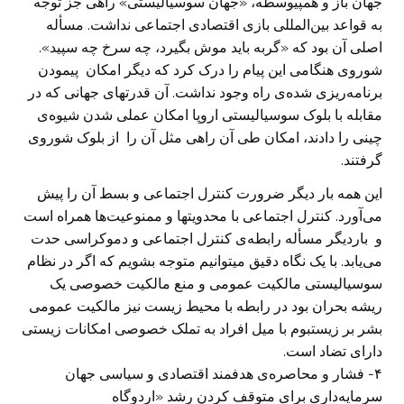
جهان باز و همپیوسطه، «جهان سوسیالیستی» راهی جز توجه
به قواعد بین‌المللی بازی اقتصادی اجتماعی نداشت. مسأله
اصلی آن بود که «گربه باید موش بگیرد، چه سرخ چه سپید».
شوروی هنگامی این پیام را درک کرد که دیگر امکان پیمودن
برنامه‌ریزی شده‌ی راه وجود نداشت. آن قدرتهای جهانی که در
مقابله با بلوک سوسیالیستی اروپا امکان عملی شدن شیوه‌ی
چینی را دادند، امکان طی آن راهی مثل آن را از بلوک شوروی
گرفتند.
این همه بار دیگر ضرورت کنترل اجتماعی و بسط آن را پیش
می‌آورد. کنترل اجتماعی با محدویتها و ممنوعیت‌ها همراه است
و باردیگر مسأله رابطه‌ی کنترل اجتماعی و دموکراسی حدت
می‌یابد. با یک نگاه دقیق میتوانیم متوجه بشویم که اگر در نظام
سوسیالیستی مالکیت عمومی و منع مالکیت خصوصی یک
ریشه بحران بود در رابطه با محیط زیست نیز مالکیت عمومی
بشر بر زیستبوم با میل افراد به تملک خصوصی امکانات زیستی
دارای تضاد است.
۴- فشار و محاصره‌ی هدفمند اقتصادی و سیاسی جهان
سرمایه‌داری برای متوقف کردن رشد «اردوگاه