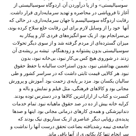
سوسیالیستی» و از پا درآوردن آن. اردوگاه سوسیالیستی از
آغاز تا فروپاشی در محاصره و تهدید سرمایه‌داری قرار داشت.
رقابت اردوگاه سوسیالیسم با جهان سرمایه‌داری، در حالی که
آنها خود را از وسایل لازم برای این رقابت خلع سلاح کرده بوند،
بی‌سرانجام بود. از یک سو انگیزه‌های فردی کار و پیکار به
میزان گسترده‌ای از مردم گرفته شد و از سوی دیگر تحولات
سوسیالیستی بدون پشتوانه‌ و زودهنگام، تیشه بر ریشه‌ی آن
زدند. در شوروی هیچ کس بی‌کار نبود، بی‌خانه نبود، بدون
تضمین بهداشتی نبود، بدون استراحت سالیانه با حفظ حقوق
نبود. هر کالایی قیمت ثابتی داشت که در سراسر کشور و طی
سالیان یکسان بود. مزد بر پایه‌ی زحمت بود. آموزش و پرورش
مجانی بود و کالاهای فرهنگی، مثل فیلم و نمایش و باله و
کنسرت و کتاب از ارازانترین کالاها و در دسترس توده بودند.
کرایه خانه بیش از ده در صد حقوق ماهیانه نبود. تمام خدمات
دندانپزشکی و همه‌ی کارهای درمانی مجانی بود. اینها و صدها
پدیده‌ی رؤیایی دیگر عناصری از یک سناریوی نیک بودند که
جامعه‌ی نیمه رشدیافته بضاعت تحقق درست آنها را نداشت و
سر انجام تنها کاریکاتوری از آنها باقی ماند.