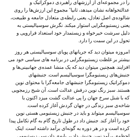
را در مجموعه‌ا‌ی از ارزشهای راهبردی دموکراتیک و
عدالتخواهانه نشان میدهد، ثانیا” مجموع این ارزش‌ها را روی
شالوده‌ی اصل تعادل، یعنی رابطه‌ی متعادل جامعه و طبیعت،
یعنی زیستبومگرایی استوار میکند. نگرش سوسیالیستی به
دلیل سرشت خیرخواه و زیستمدار خود استعداد فرارویی و
تحول در این سمت را دارد.
امروزه میتوان دید که جریانهای پویای سوسیالیستی هر روز
بیشتر بر غلظت زیستبومگرایی در برنامه های سیاسی خود می
افزایند. همچنین میتوان دید که یک منشا عمده‌ی جهانبینی‌ها و
جنبش‌های زیستبومگرا سوسیالیسم است. جنبشهای
دموکراتیک زیستبومگرا جنبشهای جامعه‌گرا با محتوای نوین
هستند. سبز رنگ نوین درفش عدالت است. آن شبح رزمجویی
که با شنل سرخ جهان را پی عدالت گشت میزد اکنون با
شاخه‌ی سبز زندگی در جهان گردش آغاز کرده است.
سوسیالیسم میتواند و باید در جنبش زیستبومی هستی نوین
خود را آغاز کند. جنبش داد در طول تاریخ گام به گام تکامل پیدا
کرده است و در هر دوره به گونه‌ای برآمد داشته است. اینک
لحظه‌ی برآمد نوین جنبش داد بر پایه‌ی دادرسی زیستبومی