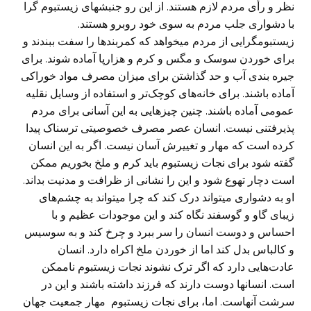
نظر و رأی مردم لازم هستند. از این رو جنبشهای زیستبوم گرا
با دشواری جلب مردم به سوی خود روبرو هستند.
زیستبومگرایی از مردم میخواهد که کمربندها را سفت ببندند و
برای خوردن سوسک و مگس و کرم و هزارپا آماده شوند. برای
جیره بندی آب و حد گذاشتن برای میزان مصرف مواد خوراکی
آماده باشند. برای خانه‌های کوچک‌تر و استفاده از وسایل نقلیه
عمومی آماده باشند. چنین چیزهایی به این آسانی برای مردم
پذیرفتنی نیست. انسان عصر مصرف خصوصیتی ترسناک پیدا
کرده است که مهار و تغییرش آسان نیست. اگر به این انسان
گفته شود برای نجات زیستبوم باید کرم و ملخ بخوریم ممکن
است دچار تهوع شود و این را نشانی از ظرافت و مدنیت بداند.
او به دشواری میتواند درک کند که چرا میتواند به چشم‌های
زیبای گاو و گوسفند نگاه کند و این موجودات عظیم و با
احساس و دوست انسان را سر ببرد و چرخ کند و به سوسیس
و کالباس بدل کند اما از خوردن ملخ اکراه دارد. انسان
عادت‌هایی دارد که اگر ترک نشوند نجات زیستبوم ناممکن
است. انسانها دوست دارند که فرزند داشته باشند و این در
سرشت آنهاست. اما، برای نجات زیستبوم مهار جمعیت جهان