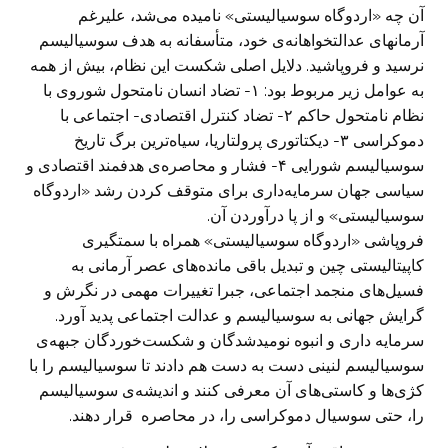
آن چه «اردوگاه سوسیالیستی» نامیده می‌شد، علیرغم
آرمانهای عدالتخواهانه‌ی خود، متأسفانه به هدف سوسیالیسم
نرسید و فروپاشید. دلایل اصلی شکست این نظام، بیش از همه
به عوامل زیر مربوط بود: ۱- تضاد انسان نامتحول شوروی با
نظام نامتحول حاکم ۲- تضاد کنترل اقتصادی- اجتماعی با
دموکراسی ۳- دیکتاتوری پرولتاریا، سیاه‌ترین برگ تاریخ
سوسیالیسم شورایی ۴- فشار و محاصره‌ی هدفمند اقتصادی و
سیاسی جهان سرمایه‌داری برای متوقف کردن رشد «اردوگاه
سوسیالیستی» و از پا درآوردن آن.
فروپاشی «اردوگاه سوسیالیستی» همراه با سمتگیری
کاپیتالیستی چین و تبدیل باقی مانده‌های عصر آرمانی به
فسیل‌های منجمد اجتماعی، جبرا تغییرات مهمی در نگرش و
گرایش جهانی به سوسیالیسم و عدالت اجتماعی پدید آورد.
سرمایه داری و انبوه نومیدشدگان و شکست‌خوردگان جبهه‌ی
سوسیالیسم لنینی دست به دست هم دادند تا سوسیالیسم را با
کژی‌ها و کاستی‌های آن معرفی کنند و اندیشه‌ی سوسیالیسم
را، حتی سوسیال دموکراسی را، در محاصره قرار دهند.