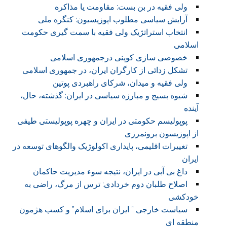
ولی فقیه در بن بست: مقاومت یا مذاکره
آرایش سیاسی مطلوب اپوزیسیون: کنگره ملی
انتخاب استراتژیک ولی فقیه با سمت گیری حکومت
اسلامی
خصوصی سازی کوپنی درجمهوری اسلامی
تشکل زدائی از کارگران ایران، در جمهوری اسلامی
ولی فقیه و میدان، شرکای راهبردی پوتین
شیوه بسیج و مبارزه سیاسی در ایران: گذشته، حال،
آینده
پوپولیسم حکومتی در ایران و چهره پوپولیستی طیفی
از اپوزیسون برونمرزی
تغییرات اقلیمی، پایداری اکولوژیک والگوهای توسعه در
ایران
داغ بی آبی در ایران، نتیجه سوء مدیریت حاکمان
اصلاح طلبان دوم خردادی: ترس از مرگ، راضی به
خودکشی
سیاست خارجی ” ایران برای اسلام” و کسب هژمون
منطقه ای