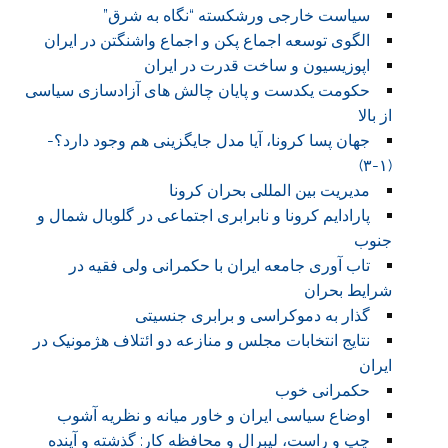
سیاست خارجی ورشکسته “نگاه به شرق”
الگوی توسعه اجماع پکن و اجماع واشنگتن در ایران
اپوزیسیون و ساخت قدرت در ایران
حکومت یکدست و پایان چالش های آزادسازی سیاسی
از بالا
جهان پسا کرونا، آیا مدل جایگزینی هم وجود دارد؟-
(۱-۳)
مدیریت بین المللی بحران کرونا
پارادایم کرونا و نابرابری اجتماعی در گلوبال شمال و
جنوب
تاب آوری جامعه ایران با حکمرانی ولی فقیه در
شرایط بحران
گذار به دموکراسی و برابری جنسیتی
نتایج انتخابات مجلس و منازعه دو ائتلاف هژمونیک در
ایران
حکمرانی خوب
اوضاع سیاسی ایران و خاور میانه و نظریه آشوب
چپ و راست، لیبرال و محافظه کار: گذشته و آینده