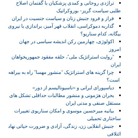
تراژدی روحانی و کمدی پزشکیان با گفتمان اصلاح
طلبی سیاست گریز- بوروکراتیک
فراز و فرود جنبش زنان و سیاست جنسیت در ایران
گذاربه دموکراسی، انقلاب قهر آمیز، براندازی با نیروی
بیگانه، کدام سناریو؟
اکولوژی، چهارمین رکن اندیشه سیاسی در جهان
امروز
“روایت استراتژیک ملی”، حلقه مفقود جمهوریخواهان
ایران
چرا گزینه های استراتژیک “منشور مهسا” راه به بیراهه
است؟
دیاسپورای ایرانی و «ناسیونالیسم از دور»
بحران هژمونی و منشور مطالبات حداقلی تشکل های
مستقل صنفی و مدنی ایران
بیانیه میرحسین موسوی و امکان سناریوی تعییرات
ساختاری تحمیلی
جنبش انقلابی زن، زندگی، آزادی و ضرورت حیاتی نهاد
ائتلافی