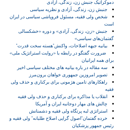
دموکراتیک جنبش زن، زندگی، آزادی
جنبش زن، زندگی، آزادی و نظریه سیاسی
شخص ولی فقیه، مسئول فروپاشی سیاسی در ایران
است
جنبش «زن، زندگی، آزادی» و دوره «خشکسالی
گفتمان‌های سیاسی»
بیانیه جبهه اصلاحات، واکنش”هسته سخت قدرت”
ضرورت گفتگو در رابطه با «روایت استراتژیک ملی»
برای همه ایرانیان
سه مقاله در باره بیانیه های مختلف سیاسی اخیر
تصویر امروزین جمهوری خواهان برون‌مرز
راهکارهای تامین هژمونی برای برکناری و حذف ولی
فقیه
انقلاب یا مذاکره برای برکناری و حذف ولی فقیه
چالش های مهار دوجانبه ایران و آمریکا
استراتژی لبه پرتگاه ولی فقیه و دشمنانش
خرده گفتمان”اصول گرایی اصلاح طلبانه” ولی فقیه و
رئیس جمهور پزشکیان