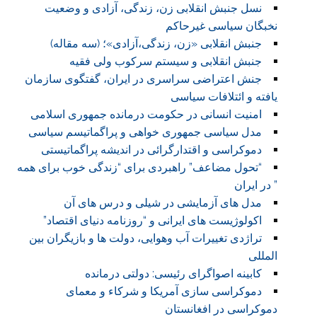
نسل جنبش انقلابی زن، زندگی، آزادی و وضعیت
نخبگان سیاسی غیرحاکم
جنبش انقلابی «زن، زندگی،آزادی»؛ (سه مقاله)
جنبش انقلابی و سیستم سرکوب ولی فقیه
جنش اعتراضی سراسری در ایران، گفتگوی سازمان
یافته و ائتلافات سیاسی
امنیت انسانی در حکومت درمانده جمهوری اسلامی
مدل سیاسی جمهوری خواهی و پراگماتیسم سیاسی
دموکراسی و اقتدارگرائی در اندیشه پراگماتیستی
“تحول مضاعف” راهبردی برای “زندگی خوب برای همه
” در ایران
مدل های آزمایشی در شیلی و درس های آن
اکولوژیست های ایرانی و “روزنامه دنیای اقتصاد”
تراژدی تغییرات آب وهوایی، دولت ها و بازیگران بین
المللی
کابینه اصواگرای رئیسی: دولتی درمانده
دموکراسی سازی آمریکا و شرکاء و معمای
دموکراسی در افغانستان