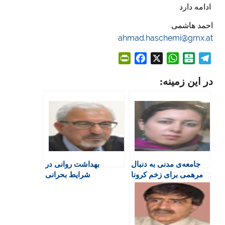
ادامه دارد
احمد هاشمی
ahmad.haschemi@gmx.at
P
F
X
W
B
T
r
a
h
a
e
در این زمینه:
i
c
a
l
l
n
e
t
a
e
t
b
s
t
g
F
o
A
a
r
r
o
p
r
a
i
k
p
i
m
e
n
جامعه‌ی مدنی به دنبال
بهداشت روانی در
n
مرهمی برای زخم کرونا
شرایط بحرانی
d
l
y