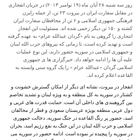
روز سه شنبه ۲۸ آبان ماه (۱۹ نوامبر ۲۰۱۳) در جریان انفجاری
در مقابل سفارت ایران در بیروت ۲۳ تن، از جمله رایزن
فرهنگی جمهوری اسلامی و ۶ تن از محافظان سفارت ایران
کشته و ۱۵۰ تن دیگر زخمی شده اند. مسئولیت این انفجار
انتحاری را گروهی به نام «گردان عبدالله عزام» به عهده گرفته
است و تهدید کرده است، تا زمانی که نیروهای حزب الله لبنان
و جمهوری اسلامی در سوریه حضور دارند، این نوع عملیات
علیه آن ها را ادامه خواهد داد. خبرگزاری ها ی جمهوری
اسلامی گردان «عبدالله عزام » را یک گروه سنی وابسته به
القاعده اعلام کرده اند.
انفجار در بیروت، نشانه ای دیگر از امکان گسترش خشونت و
کشتار در سوریه به کل منطقه و به ویژه لبنان و تشدید تخاصم
بین گروهبندی های داخلی آن است. حمایت قدرت های غربی و
دول عربی منطقه بویژه عربستان سعودی و قطر از مخالفان
اسد، حضور پر رنگ القاعده در جنگ سوریه، دخالت جمهوری
اسلامی و حزب الله لبنان در این جنگ به نفع رژیم اسد، بحران
در سوریه را پیچیده تر نموده است. ادامه حضور در سوریه می