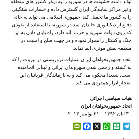
تواند دامنه خشونت ها در سوریه را به دیگر کشور های منطقه
و نیز مراکز نمایندگی ایران گسترش داده و خسارات سنگینی
را به کشور ما تحمیل کند. جمهوری اسلامی می تواند به جای
دفاع از دیکتاتوری خاندان اسد در سوریه، با استفاده از نفوذی
که روی دولت سوریه و حزب الله دارد، راه پایان دادن به این
جنگ و کشتار را هموار نموده و در جهت صلح و امنیت در
منطقه نقش موثری ایفا نماید.
اتحاد جمهوریخواهان ایران عملیات تروریستی در بیروت را که
به کشته و زخمی شدن شهروندان ایرانی و لبنانی انجامیده
است، شدیدا محکوم می کند و به بازماندگان قربانیان این
انفجار ابراز همدردی می کند.
هیات سیاسی اجرائی
اتحاد جمهوریخواهان ایران
۳۰ آبان ۱۳۹۲ – ۲۱ نوامبر ۲۰۱۳
P
F
X
W
B
T
r
a
h
a
e