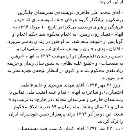
از این قرارند:
• آقای محمد علی طاهری، نویسنده‌ی نظریه‌های جایگزین
پزشکی و بنیانگذار گروه عرفان حلقه (موسسه‌ای که خود را
فرهنگی و هنری توصیف می‌کند) در تاریخ ۱۰ مرداد ۱۳۹۴ به
اتهام «فساد روی زمین» به اعدام محکوم شد. حکم اعدام او
گویا پس از «توبه» ملغا شد، اما او هنوز در زندان به سر می‌برد.
• آقایان مهدی رجبیان و یوسف عمادی (دو موسیقی‌دان) و
حسین رجبیان (فیلم‌ساز) در اردیبهشت ۱۳۹۴ به اتهام «توهین
به مقدسات» و «تبلیغ علیه نظام» به شش سال زندان و جریمه
زیاد نقدی محکوم شدند و اکنون در انتظار نتیجه‌ی تجدید نظر به
سر می‌برند.
• روز ۲۱ مهر ۱۳۹۴، آقای مهدی موسوی و خانم فاطمه
اختصاری (دو شاعر) به اتهام «اقدام علیه امنیت ملی، تماس با
رسانه‌های خارجی و هنرمندان مخالف در خارج» به ترتیب به ۹
سال و ۱۱ سال و شش ماه زندان و ۹۹ ضربه شلاق محکوم
شدند. این دو در آذر ۱۳۹۴ برای پرهیز از حبس خودسرانه ایران
را ترک کردند.
• روز ۲۳ مهر ۱۳۹۴، آقای کیوان کریمی، فیلم‌مستندساز،