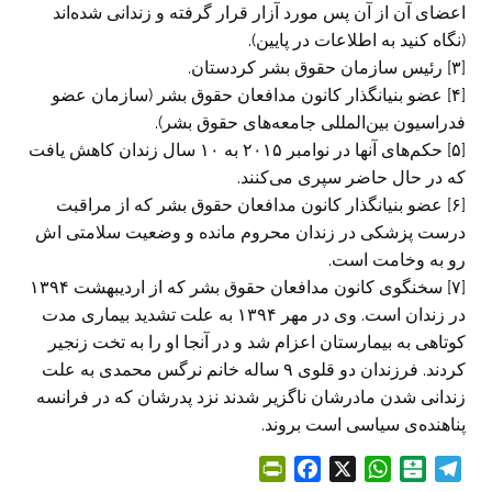
اعضای آن از آن پس مورد آزار قرار گرفته و زندانی شده‌اند
(نگاه کنید به اطلاعات در پایین).
[۳] رئیس سازمان حقوق بشر کردستان.
[۴] عضو بنیانگذار کانون مدافعان حقوق بشر (سازمان عضو
فدراسیون بین‌المللی جامعه‌های حقوق بشر).
[۵] حکم‌های آنها در نوامبر ۲۰۱۵ به ۱۰ سال زندان کاهش یافت
که در حال حاضر سپری می‌کنند.
[۶] عضو بنیانگذار کانون مدافعان حقوق بشر که از مراقبت
درست پزشکی در زندان محروم مانده و وضعیت سلامتی اش
رو به وخامت است.
[۷] سخنگوی کانون مدافعان حقوق بشر که از اردیبهشت ۱۳۹۴
در زندان است. وی در مهر ۱۳۹۴ به علت تشدید بیماری مدت
کوتاهی به بیمارستان اعزام شد و در آنجا او را به تخت زنجیر
کردند. فرزندان دو قلوی ۹ ساله خانم نرگس محمدی به علت
زندانی شدن مادرشان ناگزیر شدند نزد پدرشان که در فرانسه
پناهنده‌ی سیاسی است بروند.
P
F
X
W
B
T