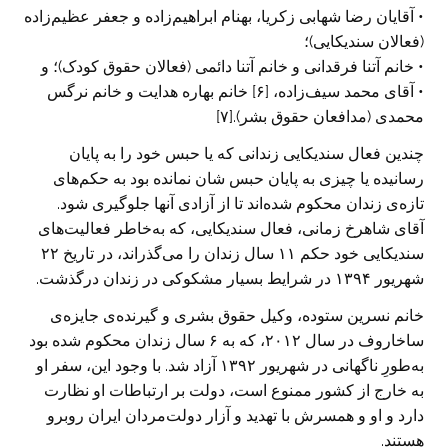
• آقایان رضا شهابی زکریا، بهنام ابراهیم‌زاده و جعفر عظیم‌زاده
(فعالان سندیکایی)؛
• خانم آتنا فرقدانی و خانم آتنا دائمی (فعالان حقوق کودک)؛ و
• آقای محمد سیف‌زاده، [۶] خانم بهاره هدایت و خانم نرگس
محمدی (مدافعان حقوق بشر).[۷]
چندین فعال سندیکایی زندانی که یا حبس خود را به پایان
رسانیده یا چیزی به پایان حبس شان نمانده بود به حکم‌های
تازه‌ی زندان محکوم شده‌اند تا از آزادی آنها جلوگیری شود.
آقای شاهرخ زمانی، فعال سندیکایی، که به‌خاطر فعالیت‌های
سندیکایی خود حکم ۱۱ سال زندان را می‌گذراند، در تاریخ ۲۲
شهریور ۱۳۹۴ در شرایط بسیار مشکوکی در زندان درگذشت.
خانم نسرین ستوده، وکیل حقوق بشری و گیرنده‌ی جایزه‌ی
ساخاروف در سال ۲۰۱۲، که به ۶ سال زندان محکوم شده بود
به‌طورِ ناگهانی در شهریور ۱۳۹۲ آزاد شد. با وجود این، سفر او
به خارج از کشور ممنوع است، دولت بر ارتباطات او نظارت
دارد و او و همسرش با تهدید و آزار دولت‌مردان ایران روبرو
هستند.