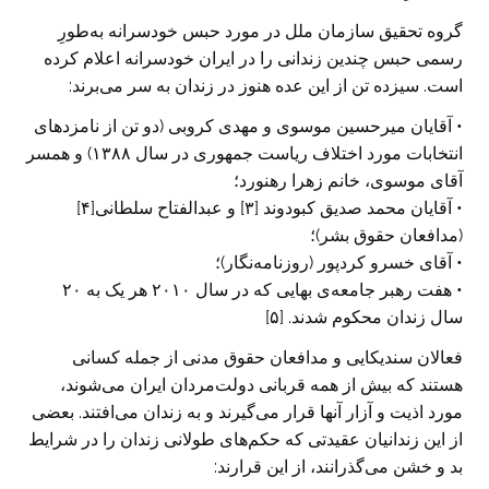
گروه تحقیق سازمان ملل در مورد حبس خودسرانه به‌طورِ
رسمی حبس چندین زندانی را در ایران خودسرانه اعلام کرده
است. سیزده تن از این عده هنوز در زندان به سر می‌برند:
• آقایان میرحسین موسوی و مهدی کروبی (دو تن از نامزدهای
انتخابات مورد اختلاف ریاست جمهوری در سال ۱۳۸۸) و همسر
آقای موسوی، خانم زهرا رهنورد؛
• آقایان محمد صدیق کبودوند [۳] و عبدالفتاح سلطانی[۴]
(مدافعان حقوق بشر)؛
• آقای خسرو کردپور (روزنامه‌نگار)؛
• هفت رهبر جامعه‌ی بهایی که در سال ۲۰۱۰ هر یک به ۲۰
سال زندان محکوم شدند. [۵]
فعالان سندیکایی و مدافعان حقوق مدنی از جمله کسانی
هستند که بیش از همه قربانی دولت‌مردان ایران می‌شوند،
مورد اذیت و آزار آنها قرار می‌گیرند و به زندان می‌افتند. بعضی
از این زندانیان عقیدتی که حکم‌های طولانی زندان را در شرایط
بد و خشن می‌گذرانند، از این قرارند: