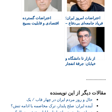
r
o
p
r
a
i
k
p
i
m
e
n
اعتراضات امروز ایران؛
اعتراضات گسترده
n
فریاد جامعه‌ای بی‌دفاع –
اقتصادی و قابلیت بسیج
d
سیاوش قائنی
دموکراتیک جنبش زن،
l
زندگی، آزادی
y
از بازار تا دانشگاه و
خیابان: جرقۀ انفجار
خیزش معیشتی–
سیاسی در راه؟
****************
مقالات دیگر از این نویسنده
حال و روز مردم ایران در چهار قاب / یک
آینده ایران: صلح پایدار، ترک مخاصمه یا ادامه تنش؟