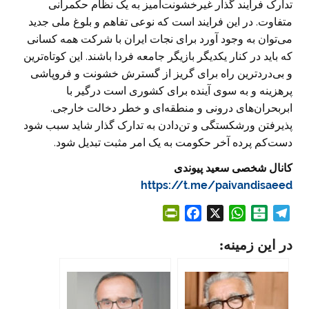
تدارک فرایند گذار غیرخشونت‌آمیز به یک نظام حکمرانی
متفاوت. در این فرایند است که نوعی تفاهم و بلوغ ملی جدید
می‌توان به وجود آورد برای نجات ایران با شرکت همه کسانی
که باید در کنار یکدیگر بازیگر جامعه فردا باشند. این کوتاه‌ترین
و بی‌دردترین راه برای گریز از گسترش خشونت و فروپاشی
پرهزینه و به سوی آینده برای کشوری است درگیر با
ابربحران‌های درونی و منطقه‌ای و خطر دخالت خارجی.
پذیرفتن ورشکستگی و تن‌دادن به تدارک گذار شاید سبب شود
دست‌کم پرده آخر حکومت به یک امر مثبت تبدیل شود.
کانال
شخصی
سعید
پیوندی
https://t.me/paivandisaeed
P
F
X
W
B
T
r
a
h
a
e
در این زمینه:
i
c
a
l
l
n
e
t
a
e
t
b
s
t
g
F
o
A
a
r