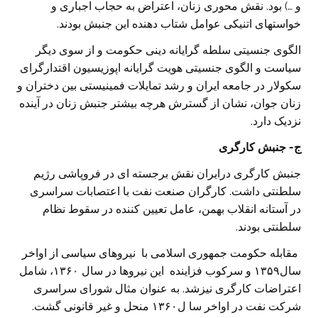
و …) بود. نقش محوری زنان، اعتراض به حجاب اجباری و
خواستهای اتنیکی عوامل شتاب دهنده این جنبش بودند.
الگوی جنسیتی سلطه گرایانه دینی حکومت و از سوی دیگر
سیاست و الگوی جنسیتی هویت گرایانه اپوزیسیون اقتدارگرای
سکولار در جامعه ایران و رشد تمایلات فمینیستی بین دختران و
زنان جوان، نشان از گسترش هرچه بیشتر جنبش زنان در آینده
نزدیک دارد.
ج- جنبش کارگری
جنبش کارگری درایران نقش برجسته ای در فروپاشی رژیم
سلطنتی داشت. کارگران صنعت نفت با اعتصابات سراسری
در آستانه انقلاب بهمن، عامل تعیین کننده در سقوط نظام
سلطنتی بودند.
مقابله حکومت جمهوری اسلامی با نیروهای سیاسی از اواخر
سال۱۳۵۹ و سرکوب فزاینده این نیروها در سال ۱۳۶۰، شامل
اعتراضات کارگری نیزشد. به عنوان مثال شورای سراسری
شرکت نفت در اواخر سا ل۱۳۶۰ منحل و غیر قانونی گشت.