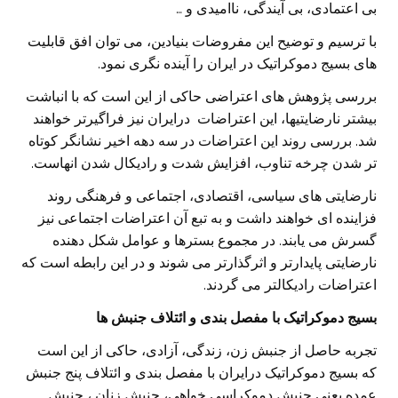
بی اعتمادی، بی آیندگی، ناامیدی و …
با ترسیم و توضیح این مفروضات بنیادین، می توان افق قابلیت
های بسیج دموکراتیک در ایران را آینده نگری نمود.
بررسی پژوهش های اعتراضی حاکی از این است که با انباشت
بیشتر نارضایتیها، این اعتراضات درایران نیز فراگیرتر خواهند
شد. بررسی روند این اعتراضات در سه دهه اخیر نشانگر کوتاه
تر شدن چرخه تناوب، افزایش شدت و رادیکال شدن انهاست.
نارضایتی های سیاسی، اقتصادی، اجتماعی و فرهنگی روند
فزاینده ای خواهند داشت و به تبع آن اعتراضات اجتماعی نیز
گسرش می یابند. در مجموع بسترها و عوامل شکل دهنده
نارضایتی پایدارتر و اثرگذارتر می شوند و در این رابطه است که
اعتراضات رادیکالتر می گردند.
بسیج دموکراتیک با مفصل بندی و ائتلاف جنبش ها
تجربه حاصل از جنبش زن، زندگی، آزادی، حاکی از این است
که بسیج دموکراتیک درایران با مفصل بندی و ائتلاف پنج جنبش
عمده یعنی جنبش دموکراسی خواهی، جنبش زنان ، جنبش