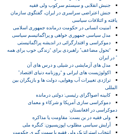
جنبش انقلابی و سیستم سرکوب ولی فقیه
جنش اعتراضی سراسری در ایران، گفتگوی سازمان
یافته و ائتلافات سیاسی
امنیت انسانی در حکومت درمانده جمهوری اسلامی
مدل سیاسی جمهوری خواهی و پراگماتیسم سیاسی
دموکراسی و اقتدارگرائی در اندیشه پراگماتیستی
“تحول مضاعف” راهبردی برای “زندگی خوب برای همه
” در ایران
مدل های آزمایشی در شیلی و درس های آن
اکولوژیست های ایرانی و “روزنامه دنیای اقتصاد”
تراژدی تغییرات آب وهوایی، دولت ها و بازیگران بین
المللی
کابینه اصواگرای رئیسی: دولتی درمانده
دموکراسی سازی آمریکا و شرکاء و معمای
دموکراسی در افغانستان
ولی فقیه در بن بست: مقاومت یا مذاکره
آرایش سیاسی مطلوب اپوزیسیون: کنگره ملی
انتخاب استراتژیک ولی فقیه با سمت گیری حکومت