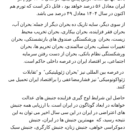
ایران معادل ۵۶ درصد خواهد بود ، قابل ذکر است که تورم هم
اکنون در سال ۱۴۰۴ معادل ۴۹ درصد می باشد.
از سوی دیگر، سایه تاریک ده بحران دیگر از جمله: بحران آب،
بحران فقر فزاینده، بحران بیکاری، بحران تخریب محیط
زیست، بحران ورشکستگی صندوق های بازنشستکی، بحران
تغییرات نسلی، بحران سالمندی، بحران تحریم ها، بحران
ورشکستگی نظام بانکی، بحران از دست رفتن سرمایه
اجتماعی، بر اقتصاد ایران درعرصه داخلی حاکم است.
درعرصه بین المللی نیز “بحران ژئوپلیتیکی” و “تقابلات
ژئواکونومیکی” نیز فشارمضاعفی را براقتصاد ایران تحمیل می
کنند.
حاصل این شرایط اوج گیری فزاینده جنبش های عدالت
خواهانه در ابعاد گوناگون در ایران است. با ارزیابی همه جنبش
های اعتراضی در ایران در این سی سال اخیر می توان به این
نتیجه رسید، که مهمترین جنبش ها در ایران، جنبش
دموکراسی خواهی، جنبش زنان
،
جنبش کارگری، جنبش سبک