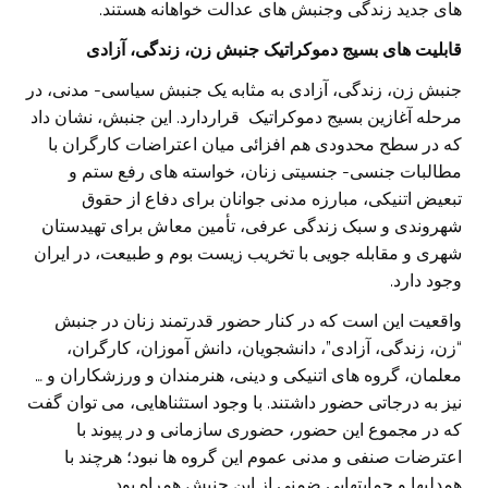
های جدید زندگی وجنبش های عدالت خواهانه هستند.
قابلیت های بسیج دموکراتیک جنبش زن، زندگی، آزادی
جنبش زن، زندگی، آزادی به مثابه یک جنبش سیاسی- مدنی، در
مرحله آغازین بسیج دموکراتیک قراردارد. این جنبش، نشان داد
که در سطح محدودی هم افزائی میان اعتراضات کارگران با
مطالبات جنسی- جنسیتی زنان، خواسته های رفع ستم و
تبعیض اتنیکی، مبارزه مدنی جوانان برای دفاع از حقوق
شهروندی و سبک زندگی عرفی، تأمین معاش برای تهیدستان
شهری و مقابله جویی با تخریب زیست بوم و طبیعت، در ایران
وجود دارد.
واقعیت این است که در کنار حضور قدرتمند زنان در جنبش
“زن، زندگی، آزادی”، دانشجویان، دانش آموزان، کارگران،
معلمان، گروه های اتنیکی و دینی، هنرمندان و ورزشکاران و …
نیز به درجاتی حضور داشتند. با وجود استثناهایی، می توان گفت
که در مجموع این حضور، حضوری سازمانی و در پیوند با
اعترضات صنفی و مدنی عموم این گروه ها نبود؛ هرچند با
همدلیها و حمایتهایی ضمنی از این جنبش همراه بود.