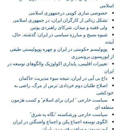
اسلامی
خصوصی سازی کوپنی درجمهوری اسلامی
تشکل زدائی از کارگران ایران، در جمهوری اسلامی
ولی فقیه و میدان، شرکای راهبردی پوتین
شیوه بسیج و مبارزه سیاسی در ایران: گذشته، حال،
آینده
پوپولیسم حکومتی در ایران و چهره پوپولیستی طیفی
از اپوزیسون برونمرزی
تغییرات اقلیمی، پایداری اکولوژیک والگوهای توسعه در
ایران
داغ بی آبی در ایران، نتیجه سوء مدیریت حاکمان
اصلاح طلبان دوم خردادی: ترس از مرگ، راضی به
خودکشی
سیاست خارجی ” ایران برای اسلام” و کسب هژمون
منطقه ای
سیاست خارجی ورشکسته “نگاه به شرق”
الگوی توسعه اجماع پکن و اجماع واشنگتن در ایران
اپوزیسیون و ساخت قدرت در ایران