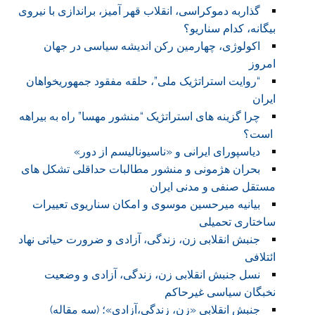
گذاربه دموکراسی، انقلاب قهر آمیز، براندازی با نیروی
بیگانه، کدام سناریو؟
اکولوژی، چهارمین رکن اندیشه سیاسی در جهان
امروز
“روایت استراتژیک ملی”، حلقه مفقود جمهوریخواهان
ایران
چرا گزینه های استراتژیک “منشور مهسا” راه به بیراهه
است؟
دیاسپورای ایرانی و «ناسیونالیسم از دور»
بحران هژمونی و منشور مطالبات حداقلی تشکل های
مستقل صنفی و مدنی ایران
بیانیه میرحسین موسوی و امکان سناریوی تعییرات
ساختاری تحمیلی
جنبش انقلابی زن، زندگی، آزادی و ضرورت حیاتی نهاد
ائتلافی
نسل جنبش انقلابی زن، زندگی، آزادی و وضعیت
نخبگان سیاسی غیرحاکم
جنبش انقلابی «زن، زندگی،آزادی»؛ (سه مقاله)