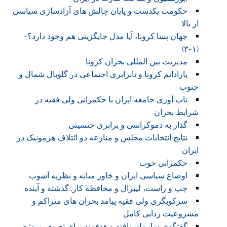
حکومت یکدست و پایان چالش های آزادسازی سیاسی
از بالا
جهان پسا کرونا، آیا مدل جایگزینی هم وجود دارد؟-
(۱-۳)
مدیریت بین المللی بحران کرونا
پارادایم کرونا و نابرابری اجتماعی در گلوبال شمال و
جنوب
تاب آوری جامعه ایران با حکمرانی ولی فقیه در
شرایط بحران
گذار به دموکراسی و برابری جنسیتی
نتایج انتخابات مجلس و منازعه دو ائتلاف هژمونیک در
ایران
حکمرانی خوب
اوضاع سیاسی ایران و خاور میانه و نظریه آشوب
چپ و راست، لیبرال و محافظه کار: گذشته و آینده
سرکوبگری ولی فقیه پیامد بحران های متراکم و
مشروعیت زدایی کامل
گفتگوی سازمان یافته و هدفمند برای تعریف پروژه