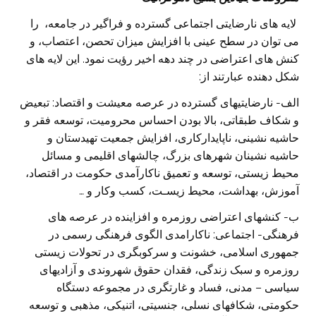
لایه های نارضایتی اجتماعی گسترده و فراگیر در جامعه، را
می توان در سطح عینی با افزایش میزان تحصن، اعتصاب، و
کنش های اعتراضی در چند دهه اخیر رؤیت نمود. این لایه های
شکل دهنده عبارتند از:
الف- نارضایتیهای گسترده در عرصه معیشت و اقتصاد: تبعیض
و شکاف طبقاتی، بالا بودن احساس محرومیت، توسعه فقر و
حاشیه نشینی، ناپایدارکاری، افزایش جمعیت تهیدستان و
حاشیه نشینان شهرهای بزرگ، چالشهای اقلیمی و مسائل
محیط زیستی، توسعه و تعمیق ناکارآمدی حکومت در اقتصاد،
آموزش، بهداشت، محیط زیسـت، کسب وکار و …
ب- کنشهای اعتراضی روزمره و افزاینده در عرصه های
فرهنگی- اجتماعی: ناکارامدی الگوی فرهنگی رسمی در
جمهوری اسلامی، خشونت و سرکوبگری در تحولات زیستی
روزمره و سبک زندگی، فقدان حقوق شهروندی و آزادیهای
سیاسی – مدنی، فساد و غارتگری در مجموعه دستگاه
حکومتی، شکافهای نسلی، جنسیتی، اتنیکی، مذهبی و توسعه