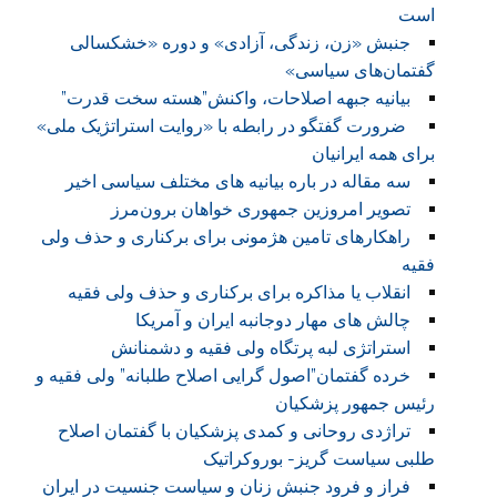
است
جنبش «زن، زندگی، آزادی» و دوره «خشکسالی
گفتمان‌های سیاسی»
بیانیه جبهه اصلاحات، واکنش”هسته سخت قدرت”
ضرورت گفتگو در رابطه با «روایت استراتژیک ملی»
برای همه ایرانیان
سه مقاله در باره بیانیه های مختلف سیاسی اخیر
تصویر امروزین جمهوری خواهان برون‌مرز
راهکارهای تامین هژمونی برای برکناری و حذف ولی
فقیه
انقلاب یا مذاکره برای برکناری و حذف ولی فقیه
چالش های مهار دوجانبه ایران و آمریکا
استراتژی لبه پرتگاه ولی فقیه و دشمنانش
خرده گفتمان”اصول گرایی اصلاح طلبانه” ولی فقیه و
رئیس جمهور پزشکیان
تراژدی روحانی و کمدی پزشکیان با گفتمان اصلاح
طلبی سیاست گریز- بوروکراتیک
فراز و فرود جنبش زنان و سیاست جنسیت در ایران