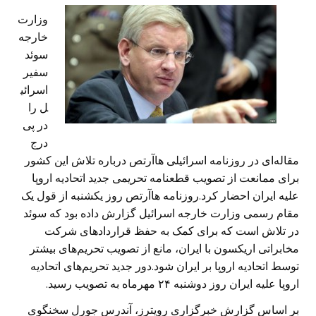
وزارت
خارجه
سوئد
سفیر
اسرائی
ل را
در پی
درج
مقاله‌ای در روزنامه اسرائیلی هاآرتص درباره تلاش این کشور
برای ممانعت از تصویب قطعنامه تحریمی جدید اتحادیه اروپا
علیه ایران احضار کرد.روزنامه هاآرتص روز یکشنبه از قول یک
مقام رسمی وزارت خارجه اسرائیل گزارش داده بود که سوئد
در تلاش است که برای کمک به حفظ قراردادهای شرکت
مخابراتی اریکسون با ایران، مانع از تصویب تحریم‌های بیشتر
توسط اتحادیه اروپا بر ایران شود.دور جدید تحریم‌های اتحادیه
اروپا علیه ایران روز دوشنبه ۲۴ مهرماه به تصویب رسید.
بر اساس گزارش خبرگزاری رویترز، آندرس جورل سخنگوی