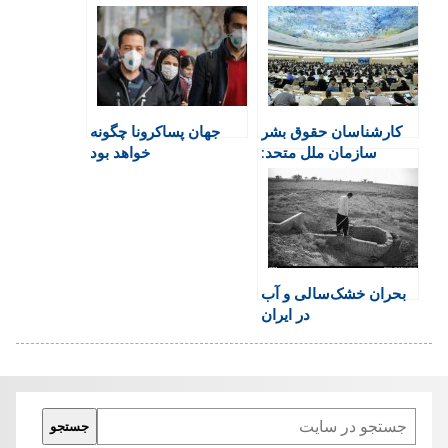
t
b
s
t
g
F
o
A
a
r
r
o
p
r
a
i
k
p
i
m
e
n
کارشناسان حقوق بشر
جهان پساکرونا چگونه
n
سازمان ملل متحد:
خواهد بود
d
ایران زندانیان عقیدتی و
l
دوتابعیتی را فوراً آزاد
y
کند
بحران خشک‌سالی و آب
در ایران
Search
جستجو