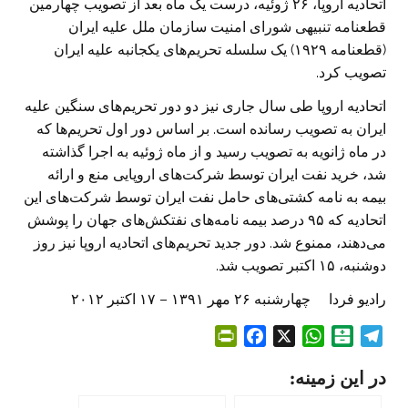
اتحادیه اروپا، ۲۶ ژوئیه، درست یک ماه بعد از تصویب چهارمین
قطعنامه تنبیهی شورای امنیت سازمان ملل علیه ایران
(قطعنامه ۱۹۲۹) یک سلسله تحریم‌های یکجانبه علیه ایران
تصویب کرد.
اتحادیه اروپا طی سال جاری نیز دو دور تحریم‌های سنگین علیه
ایران به تصویب رسانده است. بر اساس دور اول تحریم‌ها که
در ماه ژانویه به تصویب رسید و از ماه ژوئیه به اجرا گذاشته
شد، خرید نفت ایران توسط شرکت‌های اروپایی منع و ارائه
بیمه به نامه کشتی‌های حامل نفت ایران توسط شرکت‌های این
اتحادیه که ۹۵ درصد بیمه نامه‌های نفتکش‌های جهان را پوشش
می‌دهند، ممنوع شد. دور جدید تحریم‌های اتحادیه اروپا نیز روز
دوشنبه، ۱۵ اکتبر تصویب شد.
رادیو فردا چهارشنبه ۲۶ مهر ۱۳۹۱ – ۱۷ اکتبر ۲۰۱۲
P
F
X
W
B
T
r
a
h
a
e
در این زمینه:
i
c
a
l
l
n
e
t
a
e