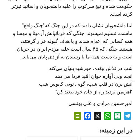
حکومت شده و تیغ سرکوب را علیه دانشجویان و اساتید تیزتر
کرده است.
اما دانشجویان نشان دادند که در این جنگ که”جنگ واقع”
ماست، تسلیم نمیشوند. جنگی که قربانیانش آرمیتا و مهسا و
همه کسانی که اعدام شدند و یا هدف گلوله قرار گرفتند،
هستند. جنگی که ۴۵ سال است علیه مردم ایران در جریان
است و به دست همه ما با رسیدن به آزادی پایان می‌یابد.
شب در تلاش بیهُده، خورشید پنهان می‌کند
انجم ولی آوازه خوان امّید فردا می دهد
آتش بزن در قلب شب، گویى تویی کابوس شب
“اهریمن تردید را، از جان خود تبعید کن”
امیرحسین مرادى و على یونسى
P
F
X
W
B
T
r
a
h
a
e
در این زمینه:
i
c
a
l
l
n
e
t
a
e