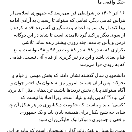
جنگ واقعى ما
۱۶ آذر ۱۴۰۲ در شرایطی فرا می‌رسد که جمهوری اسلامی از
هراس قیامی دیگر، قیامی که میتواند تا رسیدن به آزادی ادامه
پیدا کند، از یک سو به اعدام و دستگیری گسترده اقدام كرده و
از سوی دیگر پراكند گرد ناامیدی است تا شاید در این دوگانه
ترس و یأس جامعه، چند روزی بیشتر زنده بماند. تلاشی
تکراری که نه در ۷۸ نه در ۸۸ و نه در ۹۶ و ۹۸ نتوانست مانع
قیام بعدی باشد و این بار نیز گریزی از قیام آتی نیست، قیامی
که به زودی فرا می‌رسد.
دانشجویان سال گذشته نشان دادند که بخش مهمی از قیام و
تحولات پس از آن هستند. امروز نیز به عنوان یک قشر جوان و
آگاه میتوانند پایان بخش تردیدها باشند، تردیدهایی مثل “اینا برن.
کی بیاد؟” که بی پایه و بنیاد است، زیرا اصلا بنا نیست که
“کسی” بیاید و بناست كه حكومت دیکتاتوری در هر شکل آن چه
شاه، چه شیخ یکبار برای همیشه پایان یابد و یک جمهوری
واقعی و جمهوری دموکراتیک جایگزین آن شود.
همین پتانسیل و نقش تاثیرگذار دانشجویان است که مایه هراس