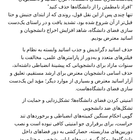
“افراد نامطمئن را از دانشگاه‌ها حذف کنید”
تنها چندی پس از این نقل قول، روندی که از ابتدای جنبش و حتا
قبل‌تر از آن شروع شده بود، تشدید یافت و در راستای یک‌دست
سازی فضای دانشگاه، شاهد افزایش اخراج دانشجویان و
اساتید معترض بودیم.
حذف اساتید دگراندیش و جذب اساتید وابسته به نظام با
فیلترهای متعدد و به‌دور از پارامترهای علمی، مخالفت با
سنوات مازاد برای دانشجویانی که پیشینهٔ انضباطی داشته‌اند،
حذف اسامی دانشجویان معترض برای ارشد مستقیم، تعلیق و
آزار اساتید معترض و بسیاری از موارد دیگر؛ مؤید این یک‌دست
سازی فضای دانشگاه‌هاست.
امنیتی کردن فضای دانشگاه‌ها؛ تشکل‌زدایی و حمایت از
تشکل‌های ضد دانشجویی
گویی احکام سنگین کمیته‌های انضباطی و برخوردهای تند
حراست، برای برقراری جو امنیتی کافی نبوده است و نصب
دوربین‌های مداربسته، حصارکشی به دور فضاهای داخل
دانشگاه‌ها، به‌کارگیری نیروهای لباس شخصی و حتا ورود