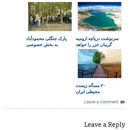
t
b
s
t
g
F
o
A
a
r
r
o
p
r
a
i
k
p
i
m
e
n
سرنوشت دریاچه ارومیه
پارک جنگلی محمودآباد
n
گریبان خزر را خواهد
به بخش خصوصی
d
گرفت؟
فروخته شد
l
y
۲۰ مسأله زیست
محیطی ایران
Leave a comment
Leave a Reply