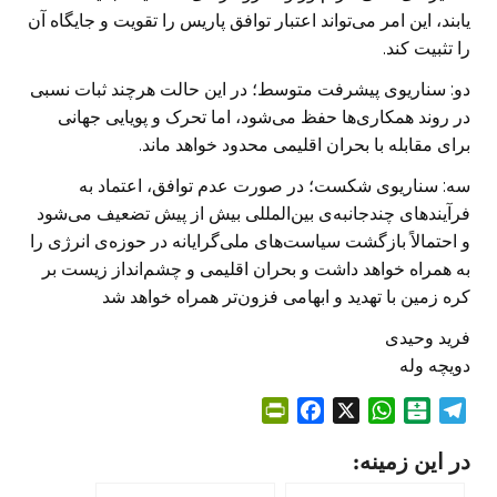
یابند، این امر می‌تواند اعتبار توافق پاریس را تقویت و جایگاه آن
را تثبیت کند.
دو: سناریوی پیشرفت متوسط؛ در این حالت هرچند ثبات نسبی
در روند همکاری‌ها حفظ می‌شود، اما تحرک و پویایی جهانی
برای مقابله با بحران اقلیمی محدود خواهد ماند.
سه: سناریوی شکست؛ در صورت عدم توافق، اعتماد به
فرآیندهای چندجانبه‌ی بین‌المللی بیش از پیش تضعیف می‌شود
و احتمالاً بازگشت سیاست‌های ملی‌گرایانه در حوزه‌ی انرژی را
به همراه خواهد داشت و بحران اقلیمی و چشم‌انداز زیست بر
کره زمین با تهدید و ابهامی فزون‌تر همراه خواهد شد
فرید وحیدی
دویچه وله
P
F
X
W
B
T
r
a
h
a
e
در این زمینه:
i
c
a
l
l
n
e
t
a
e