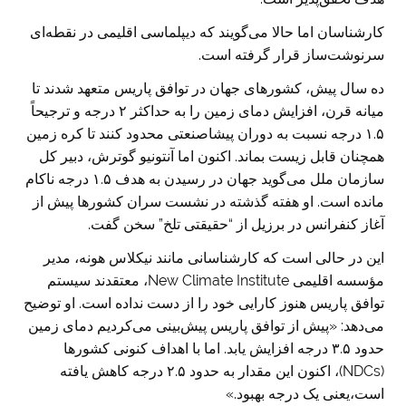
کارشناسان اما حالا می‌گویند که دیپلماسی اقلیمی در نقطه‌ای
سرنوشت‌ساز قرار گرفته است.
ده سال پیش، کشورهای جهان در توافق پاریس متعهد شدند تا
میانه قرن، افزایش دمای زمین را به حداکثر ۲ درجه و ترجیحاً
۱.۵ درجه نسبت به دوران پیشاصنعتی محدود کنند تا کره زمین
همچنان قابل زیست بماند. اکنون اما آنتونیو گوترش، دبیر کل
سازمان ملل می‌گوید جهان در رسیدن به هدف ۱.۵ درجه ناکام
مانده است. او هفته گذشته در نشست سران کشورها پیش از
آغاز کنفرانس در برزیل از “حقیقتی تلخ” سخن گفت.
این در حالی است که کارشناسانی مانند نیکلاس هونه، مدیر
مؤسسه‌ اقلیمی New Climate Institute، معتقدند سیستم
توافق پاریس هنوز کارایی خود را از دست نداده است. او توضیح
می‌دهد: «پیش از توافق پاریس پیش‌بینی می‌کردیم دمای زمین
حدود ۳.۵ درجه افزایش یابد. اما با اهداف کنونی کشورها
(NDCs)، اکنون این مقدار به حدود ۲.۵ درجه کاهش یافته
است،یعنی یک درجه بهبود.»