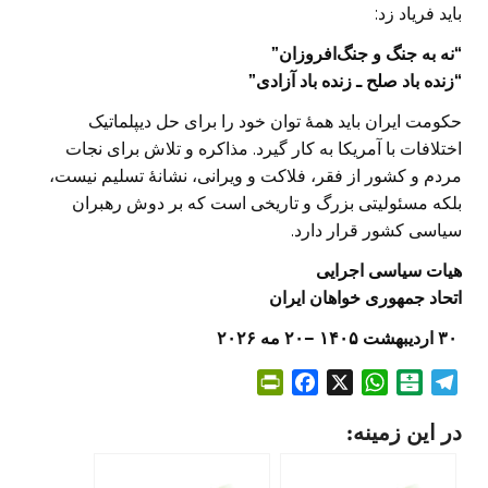
باید فریاد زد:
“نه به جنگ و جنگ‌افروزان”
“زنده باد صلح ـ زنده باد آزادی”
حکومت ایران باید همهٔ توان خود را برای حل دیپلماتیک
اختلافات با آمریکا به کار گیرد. مذاکره و تلاش برای نجات
مردم و کشور از فقر، فلاکت و ویرانی، نشانهٔ تسلیم نیست،
بلکه مسئولیتی بزرگ و تاریخی است که بر دوش رهبران
سیاسی کشور قرار دارد.
هیات سیاسی اجرایی
اتحاد جمهوری خواهان ایران
۳۰
اردیبهشت
۱۴۰۵
–
۲۰
مه
۲۰۲۶
P
F
X
W
B
T
r
a
h
a
e
در این زمینه:
i
c
a
l
l
n
e
t
a
e
t
b
s
t
g