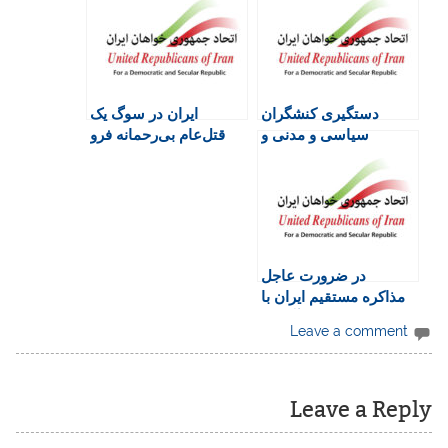
F
o
A
a
r
r
o
p
r
a
i
k
p
i
m
e
n
دستگیری کنشگران
ایران در سوگ یک
n
سیاسی و مدنی و
قتل‌عام بی‌رحمانه فرو
d
فعالان اصلاح طلب را
رفته است
l
محکوم می کنیم
y
در ضرورت عاجل
مذاکره مستقیم ایران با
ایالات متحده آمریکا
Leave a comment
Leave a Reply