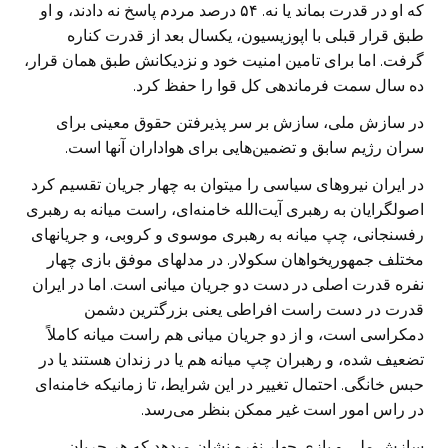
که او در قدرت بماند یا نه. ۵۴ درصد مردم پاسخ نه دادند، و او
طبق قرار قبلی با اپوزیسیون، یکسال بعد از قدرت کناره
گرفت. اما برای تامین امنیت خود و نزدیکانش طبق همان قرار،
ده سال سمت فرماندهی کل قوا را حفظ کرد.
در سازش ملی، سازش بر سر پذیرفتن حقوق معینی برای
سران رژیم سابق و تضمین‌هایی برای هواداران آنها است.
در ایران نیروهای سیاسی را میتوان به چهار جریان تقسیم کرد
اصولگرایان به رهبری آیت‌الله خامنه‌ای، راست میانه به رهبری
رفسنجانی، چپ میانه به رهبری موسوی و کروبی، و جریانهای
مختلف جمهوریخواهان سکولار. در مدلهای موفق بازی چهار
نفره قدرت اصلی در دست دو جریان میانی است. اما در ایران
قدرت در دست راست افراطی یعنی بزرگترین دشمن
دمکراسی است، و از دو جریان میانی هم راست میانه کاملاً
تضعیف شده، و رهبران چپ میانه هم یا در زندان هستند یا در
حبس خانگی. احتمال تغییر در این شرایط، تا زمانیکه خامنه‌ای
در راس امور است غیر ممکن بنظر می‌رسد.
سازش ملی و بازی چهار نفره نشان میدهد که هر جریان