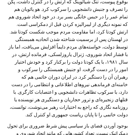
بوقوع پیوست، تنگ ‌شیائوپنگ که ارتش را در کنترل داشت، پکن
را تصرف و جنبش دانشجویی را سرکوب کرد. هو یائوبان هم
تمام عمر را در حبس خانگی بسر برد. در خود اتحاد شوروی هم
که نمونه دیگری از لیبرالیزه کردن قبل از دمکراسی است.
ارتش کودتا کرد، اما مقاومت مردم موجب شکست کودتا شد.
در لهستان پس از برسمیت شناخته شدن اتحادیه همبستگی
توسط دولت، خواسته‌های مردم دایماً افزایش می‌یافت، اما باز
با فشار اتحاد شوروی، ژنرال یاروزلسکی، فرمانده ارتش، در
سال ۱۹۸۱، با یک کودتا دولت را برکنار کرد و خودش اختیار
امور را در دست گرفت. او جنبش همبستگی را سرکوب و
رهبران آن را دستگیر کرد. در ایران دوران خاتمی هم که
خامنه‌ای فرماندهی نیروهای اطلاعاتی و انتظامی را در دست
دارد، با سرکوب تظاهرات دانشجویی و اعتصابات کارگری. با
قتلهای زنجیره‌ای و ترور حجاریان و دستگیری هر نویسنده یا
روزنامه نگاری که راجع به اختیارات رهبر می‌نوشت، توانست،
دولت خاتمی را تا پایان ریاست جمهوری او کنترل کند.
بوجود آوردن فضای باز سیاسی پیش شرط ضروری برای تحول
دمکراتیک نیست. تعداد کشورهایی که مانند اتحاد شوروی و