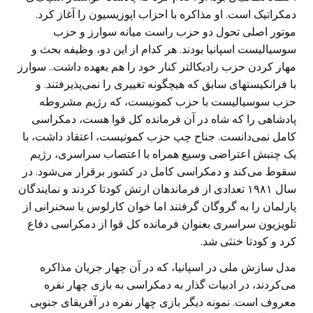
دمکراتیک است. او مذاکره با احزاب اپوزیسیون را آغاز کرد.
موتور اصلی تحول دو حزب راست میانه سوارز و حزب
سوسیالیست اسپانیا بودند. هر کدام از این دو، وظیفه بحث و
مهار کردن حزب رادیکالتر کنار خود را هم بعهده داشت.. سوارز
با فرانکیستهای سابق که هیچگونه تغییری را نمی‌پذیرفتند. و
حزب سوسیالیست با حزب کمونیست، که رژیم مشروطه
پادشاهی را که شاه در آن فرمانده کل قوا هست، دمکراسی
کامل نمی‌دانست. جناح چپ حزب کمونیست، اعتقاد داشت، با
یک چنبش اعتراضی وسیع همراه با اعتصاب سراسری، رژیم
سقوط می‌کند و دمکراسی کامل در کشور برقرار می‌شود. در
سال ۱۹۸۱ تعدادی از فرماندهان ارتش کودتا کردند و نمایندگان
پارلمان را به گروگان گرفتند اما خوان کارلوس با سخنرانی از
تلویزیون سراسری بعنوان فرمانده کل قوا از دمکراسی دفاع
کرد و کودتا خنثی شد.
مدل سازش ملی در اسپانیا، که در آن چهار جریان مذاکره
می‌کردند، در ادبیات گذار به دمکراسی به بازی چهار نفره
معروف است. نمونه دیگر بازی چهار نفره در آفریقای جنوبی