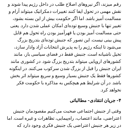
رقم میزند، اگر نیروهای اصلاح طلب در داخل رژیم پیدا شوند و
نقش مهمی در تحول ایفا کنند تغییرات دمکراتیک میتواند آرام و
مسالمت آمیز باشد. اما اگر حکومت بیش از این بسته بشود،
تغییر تنها با جنبش وسیع توده‌ای امکان عملی شدن دارد. یعنی
حتی مسالمت آمیز بودن یا قهرآمیز بودن راه تحول هم قابل
پیش بینی نیست. این تصور که جنبش توده‌ای بتدریج بزرگ
می‌شود تا اینکه رژیم را به پذیرش انتخابات آزاد وادار سازد،
تخیل ناشیانه است. جنبش فقط در فضای سیاسی باز، مانند
کشورهای اروپایی میتواند بتدریج بزرگ شود. در کشوری مانند
ایران جنبش را قبل از بزرگ شدن سرکوب می‌کنند. در اینگونه
کشورها فقط یک جنبش بسیار وسیع و سریع میتواند اثر بخش
باشد. در آن شرایط هم هیچکس به مذاکره با حکومت فکر
نخواهد کرد.
۴- جریان انتقادی- مطالباتی
وقتی از جنبش اجتماعی صحبت می‌کنیم مقصودمان جنبش
اعتراضی، مانند اعتصاب، راه‌پیمایی، تظاهرات و غیره است. اما
در زیر هر جنبش اعتراضی یک جنبش فکری وجود دارد که