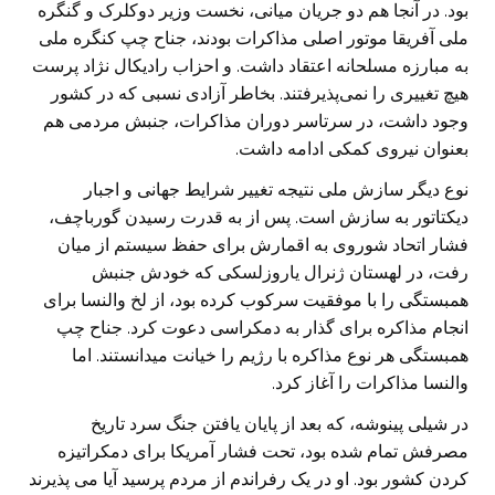
بود. در آنجا هم دو جریان میانی، نخست وزیر دوکلرک و گنگره
ملی آفریقا موتور اصلی مذاکرات بودند، جناح چپ کنگره ملی
به مبارزه مسلحانه اعتقاد داشت. و احزاب رادیکال نژاد پرست
هیچ تغییری را نمی‌پذیرفتند. بخاطر آزادی نسبی که در کشور
وجود داشت، در سرتاسر دوران مذاکرات، جنبش مردمی هم
بعنوان نیروی کمکی ادامه داشت.
نوع دیگر سازش ملی نتیجه تغییر شرایط جهانی و اجبار
دیکتاتور به سازش است. پس از به قدرت رسیدن گورباچف،
فشار اتحاد شوروی به اقمارش برای حفظ سیستم از میان
رفت، در لهستان ژنرال یاروزلسکی که خودش جنبش
همبستگی را با موفقیت سرکوب کرده بود، از لخ والنسا برای
انجام مذاکره برای گذار به دمکراسی دعوت کرد. جناح چپ
همبستگی هر نوع مذاکره با رژیم را خیانت میدانستند. اما
والنسا مذاکرات را آغاز کرد.
در شیلی پینوشه، که بعد از پایان یافتن جنگ سرد تاریخ
مصرفش تمام شده بود، تحت فشار آمریکا برای دمکراتیزه
کردن کشور بود. او در یک رفراندم از مردم پرسید آیا می پذیرند