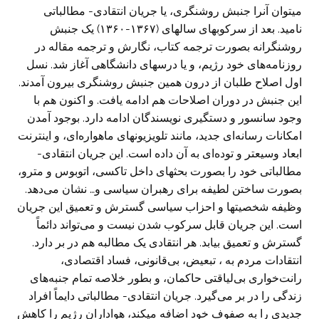
میتوان آنرا جنبش روشنگری، یا جریان انتقادی- مطالباتی
نامید. بعد از سرکوبهای سالهای (۱۳۶۷-۱۳۶۰) یک جنبش
روشنگرانه بصورت ترجمه کتاب، نگارش و ترجمه مقاله در
روزنامه‌های خود رژیم، و یا درسهای دانشگاهی آغاز شد. نسل
اول اصلاح طلبان از درون همین جنبش روشنگری بیرون آمدند.
این جنبش در دوران اصلاحات هم ادامه یافت. و اکنون هم با
وجود سانسور و دستگیری نویسندگان ادامه دارد. بوجود آمدن
امکانات رسانه‌ای جدید، مانند تلویزیونهای ماهواره‌ای، و اینترنت
ابعاد وسیعتر و توده‌ای به آن داده است. این جریان انتقادی-
مطالباتی خود را بصورت بحثهای داخل تاکسی، اتوبوس و مترو،
بصورت ساختن لطیفه برای رهبران سیاسی و… نشان می‌دهد.
وظیفه شخصیتها و احزاب سیاسی گسترش و تعمیق این جریان
است. این جریان قابل سرکوب شدن نیست و می‌تواند دائماً
گسترش و تعمیق بیابد. هر انتقادی یک مطالبه هم در بر دارد.
انتقادات مردم به ، تبعیض، بی‌قانونی، فساد اقتصادی،
رانت‌خواری بی‌لیاقتی حاکمان، و بطور خلاصه تمام جنبه‌های
زندگی را در بر می‌گیرد. جریان انتقادی- مطالباتی دایماً افراد
جدیدی را به صفوف خود اضافه میکند، هواداران رژیم را کاهش