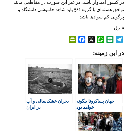
در کشور امیدوار باشد، در غیر این صورت در مقاطعی مانند
توافق هسته‌ای با گروه 1+5 باید شاهد خاموشی دانشگاه و
پرگویی کم سوادها باشد.
شرق
P
F
X
W
B
T
r
a
h
a
e
در این زمینه:
i
c
a
l
l
n
e
t
a
e
t
b
s
t
g
F
o
A
a
r
r
o
p
r
a
i
k
p
i
m
e
n
جهان پساکرونا چگونه
بحران خشک‌سالی و آب
n
خواهد بود
در ایران
d
l
y