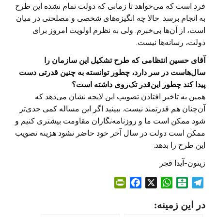
فرد است که می‌خواهد تا زمانی که دولت تمام نشده این طرح
به انجام برسد. حالا چه انگیزه‌های شخصی و مصلحتی در میان
است، از آن‌ها بی‌خبرم. ولی به نظرم اولویت امروز برای
دولت، رسانه‌ها نیست.
آقای حسین انتظامی که طرح تشکیل این سازمان را
سال‌هاست در سر دارد، چطور توانسته به چنین قدرتی دست
پیدا کند چطور این‌قدر تک‌روی داشته است؟
همین به تاخیر افتادن تصویب این لایحه نشان می‌دهد که
آن‌چنان هم قدرتمند نیست. ببینید اگر این مساله کمی جدی‌تر
شود ممکن است ما و روزنامه‌نگاران مقاومت بیشتری کنیم و
ممکن است دولت در سال آخر خود حاضر نشود هزینه تصویب
این طرح را بدهد.
زیتون-‌آیدا قجر
P
F
X
W
B
T
r
a
h
a
e
در این زمینه:
i
c
a
l
l