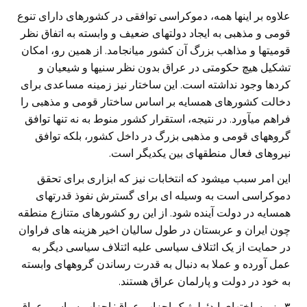
علاوه بر اینها همه، دموکراسی توافقی در کشورهای دارای تنوع
قومی و مذهبی به ایجاد دولتهای ضعیف و وابسته به اتفاق نظر
قومیتها و مذاهب بزرگ آن کشور میانجامد. از همین رو، امکان
تشکیل هیچ حکومتی در عراق بدون نظر سنیها و شیعیان و
کردها وجود نداشته است. این ساختار نیز زمینه مساعدی برای
دخالت کشورهای همسایه بر اساس ساختار قومی و مذهبی را
فراهم میآورد. در نتیجه، استقرار کشور منوط به نه تنها توافق
گروههای قومی و مذهبی بزرگ در داخل کشور، بلکه توافق
نیروهای فعال منطقهای بین یکدیگر است.
این امر سبب میشود که انتخابات نیز که ابزاری برای تحقق
دموکراسی است به وسیله ای برای گسترش نفوذ قدرتهای
همسایه در دولت آینده شود. از این رو کشورهای متنازع منطقه
چون ایران و عربستان در طول سالیان اخیر هزینه های فراوان
در حمایت از یک ائتلاف سیاسی علیه ائتلاف سیاسی دیگر به
عمل آورده و عملا به دنبال به قدرت رساندن گروههای وابسته
به خود در دولت و پارلمان عراق هستند.
۳- زیرساختهای ایدئولوژیک احزاب عراق: احزاب سیاسی عراق