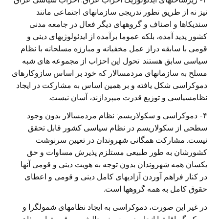
نیز نه از طریق تطور تدریجی سازمانهای اجتماعی مانند
سندیکاها و اصناف و گروههای دیگر فعال در جامعه مدنی
کشور پدید آمده، بلکه عموما برآمده از ایدئولوژیهای دینی و
قومی با سابقه دراز عمل مخفیانه و مبارزه مسلحانه با نظام
سیاسی سابق هستند. تحول این احزاب از مجموعه های شبه
مسلح به سازمانهای مردمسالار که خود بر اساس سازوکارهای
دموکراسی شکل یافته و بر همین اساس به مشارکت در ایجاد
نظامسیاسی و توزیع قدرت میپردازند، آسان نیست.
۴- دموکراسی و سکولاریسم: نظام مردمسالار بدون وجود
سطحی از سکولاریسم در نظام سیاسی کشور قابل تحقق
نیست. مشارکت همگانی شهروندان در تعیین سرنوشت
کشورشان به طور طبیعی مستلزم پذیرش مساوات و حق
یکسان همه شهروندان بدون توجه به هویت دینی و قومی آنها
در کنار فراهم آوردن آزادیهای کامل دینی و قومی و اعطای
حقوق کامل به همه گروهها است.
در غیر این صورت، دموکراسی به ایجاد نظامهای شمولگرا و