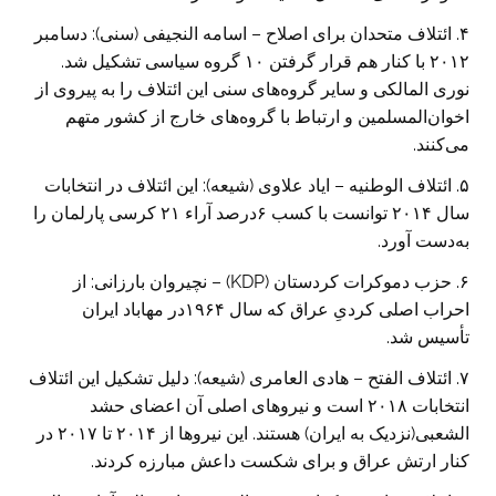
۴. ائتلاف متحدان برای اصلاح – اسامه النجیفی (سنی): دسامبر
۲۰۱۲ با کنار هم قرار گرفتن ۱۰ گروه سیاسی تشکیل شد.
نوری ‌‌المالکی و سایر گروه‌های سنی این ائتلاف را به پیروی از
اخوان‌المسلمین و ارتباط با گروه‌های خارج از کشور متهم
می‌کنند.
۵. ائتلاف الوطنیه – ایاد علاوی (شیعه): این ائتلاف در انتخابات
سال ۲۰۱۴ توانست با کسب ۶درصد‌ آراء ۲۱ کرسی پارلمان را
به‌دست آورد.
۶. حزب دموکرات کردستان (KDP) – نچیروان بارزانی: از
احراب اصلی کردیِ عراق که سال ۱۹۶۴در مهاباد ایران
تأسیس شد.
۷. ائتلاف الفتح – هادی العامری (شیعه): دلیل تشکیل این ائتلاف
انتخابات ۲۰۱۸ است و نیروهای اصلی آن اعضای حشد
الشعبی(نزدیک به ایران) هستند. این نیروها از ۲۰۱۴ تا ۲۰۱۷ در
کنار ارتش عراق و برای شکست داعش مبارزه کردند.