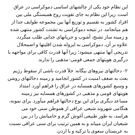
این نظام خود یکی از چالشهای اساسی دموکراسی در عراق
است. زیرا این نظام به جای تقویت روح همبستگی ملی بین
افراد کشور به تقسیم و توزیع آنها بین مجموعه طوایف جدا از
هم میانجامد. در نتیجه دموکراسی به تشتت کشور منتهی شده
و زمینه ساز تشنج، آشوب و جریانهای جدایی طلب میگردد.
علاوه بر آن، دموکراسی به ایزوله شدن اقلیتها و اضمحلال
تدریجی آنها منتهی میشود؛ زیرا آنها قدرت کافی برای مواجهه با
درگیری هویتهای جمعی قومی-مذهبی را ندارند.
۲- دخالتهای نیروهای بیگانه: خلأ قدرت ناشی از سقوط رژیم
بعث به ضعف امنیت در کشور انجامید و زمینه دخالتهای روشن
و وسیع کشورهای همسایه در عراق را فراهم آورد. امتداد
هویتهای قومی و مذهبی در کشورهای همسایه نیز زمینه
مساعد دیگری برای این نوع دخالتها فراهم میآورد. برای نمونه،
هنگامی شهروند شیعی عراقی از هموطن سنی خود می
هراسد، به طور طبیعی آغوش گرم و حامیانش را در بین
شیعیان ایران مییابد و به همین ترتیب برای سنی عراقی نسبت
به عربستان سعوی یا ترکیه و یا اردن.