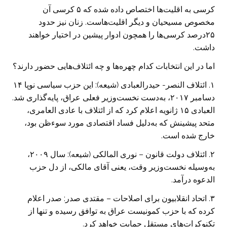
کرسی به اقلیت‌ها اختصاص داده شده که ۵ کرسی آن
مخصوص مسیحیان و دیگر اقلیت‌هاست. زنان نیز حدود
۲۵درصد کرسی‌ها را همچون ادوار پیشین در اختیار خواهند
داشت.
اما در این انتخابات کدام چهره‌ها و چه ائتلاف‌هایی حضور دارند؟
۱. ائتلاف النصر- حیدرالعبادی (شیعه): این حزب سیاسی نوپا ۱۴
دسامبر ۲۰۱۷، به‌دست نخست‌وزیر فعلی عراق، پایه‌گذاری شد.
العبادی ۱۵ ژانویه اعلام کرد که از ائتلاف با عادی العامری،
متحد پیشینش که به‌دلیل فساد اقتصادی مورد سوءظن بود،
خارج شد‌ه‌ است.
۲. ائتلاف دولت قانون – نوری المالکی (شیعه): سال ۲۰۰۹،
به‌وسیله نخست‌وزیر وقت، یعنی آقای مالکی، از دل حزب
الدعوه درآمد.
۳. اتحاد انقلابیون برای اصلاحات – مقتدی صدر: صدر اعلام
کرده که با حزب کمونیست عراق به توافق رسیده و تنها از
تکنوکرات‌های مستقل حمایت خواهد کرد.