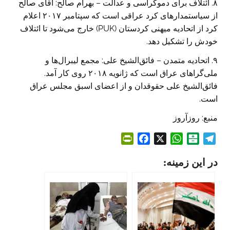
۸. ائتلاف برای دموکراسی و عدالت – بهرام صالح: آقای صالح
از سیاستمدارهای کرد‌ عراقی است که سپتامبر ۲۰۱۷ اعلام
کرد از اتحادیه میهنی کردستان (PUK) خارج می‌شود تا ائتلاف
خودش را تشکیل دهد.
۹. اتحادیه متمدن – فائق‌الشیخ علی: مجمع لیبرال‌ها و
ملی‌گراهای عراق است که ژانویه ۲۰۱۸ روی کار آمد.
فائق‌الشیخ علی حقوقدان و از اعضای اسبق مجلس عراق
است.
منبع: روزآروز
P
F
X
W
B
T
r
a
h
a
e
در این زمینه:
i
c
a
l
l
n
e
t
a
e
t
b
s
t
g
F
o
A
a
r
r
o
p
r
a
i
k
p
i
m