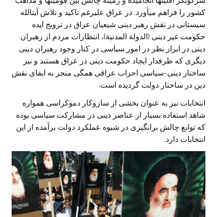
سرکوبگر اقلیتها انجامیده و زمینه چالش بین قومیتها و مذاهب
کشور را فراهم میآورد. در عراق علیرغم تاکید و تلاش آیتالله
سیستانی در نقش رهبر دینی شیعیان عراق در ترویج ایده
حکومت غیر دینی (الدولة المدنیة)، انتظارات مردم از رهبران
دینی در ابراز نظر در امور سیاسی در کنار وجود رهبران دینی
دیگری که طرفدار ایجاد حکومت دینی در عراق هستند و نیز
ساختار دینی-سیاسی احزاب عراقی همگی منجر به ایفای نقش
دین در ساختار دولت گردیده است.
انتخابات نیز به عنوان بخشی از سازوکار دموکراسی همواره
شاهد استفاده بسیار از عناصر دینی در مشارکت سیاسی بوده
که توابع چالش برانگیزی در شیوه عملکرد دولت برآمده از این
انتخابات دارد.