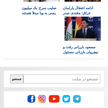
e
n
ادامه اشغال پارلمان
صلیب سرخ: یک میلیون
n
عراق؛ مقتدی صدر
یمنی به وبا مبتلا هستند
d
خواستار گسترش
l
اعتراضات شد
y
مسعود بارزانی رفت و
نیچروان بارزانی مسئول
آشتی شد
Search
جستجو