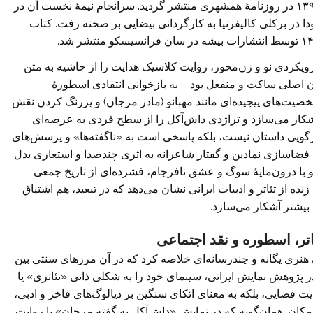
هدایت نگاشته شد و نخستین بار بخشی از آن در ۵ دی ۱۳۹۸ در روزنامهٔ همشهری منتشر گردید. سرانجام نیمهٔ نخست آن در
ر تابستان ۱۴۰۴ در تماشاخانهٔ رودا در برکلی کالیفرنیا به کارگردانی بیضایی بر صحنه رفت. کتاب
ویکردی نو و زن‌محور، روایت کلاسیک هدایت را از حاشیه به متن
ان اصلی ساکت و منفعل بود – به بازخوانی انتقادی اسطورهٔ
صیت‌های پیچیده‌ای مانند مهبانو (مادر مرجان) و پررنگ کردن نقش
آشکار می‌سازد و تراژدی داش‌آکل را از سطح فردی به عرصه‌ای
زگویی داستان نیست، بلکه پاسخی است به «ناگفته‌ها» و پرسش‌های
 فضاسازی نمادین و گفتار شاعرانه به اثری چندصدا و استعاری بدل
 با درون‌مایهٔ سوگ و عشق نافرجام، فشرده‌ای از تاریخ جمعی
نده از تئاتر و ادبیات ایرانی نشان می‌دهد که در تبعید، هم اشتیاق
 بیشتر آشکار می‌سازد.
اتر، اسطوره و نقد اجتماعی
ن هنری یگانه و چندرسانه‌ای خلاصه کرد که در آن مرزهای سنتی بین
ر پژوهش نمایش ایرانی، سینمای خود را به شکلی ذاتی «تئاتری» یا
 فضایی، بلکه به معنای اتکای سنگین بر دیالوگ‌های فاخر و ادبی،
و مکان. همان‌گونه که در نمایش «داش‌آکل به گفته مرجان» با روایت