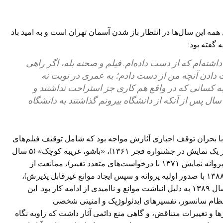
ل همه این سال‌ها در انتظار باز شدن آسمان تهران است و به امید باد
ه گفته بود:
شته‌ام که از دست داده‌ام. فیلم و صحنه بله، اگر راهی
ت دادن آنچه من از دست دادم؛ به عمری در نوبت نه
به کسانی که در واقع هم کاری جز استراحت نداشتند و
مدم پی شغلی جای دیگری از جهان و درست ۳۰ سال پس از آنکه از دانشگاه بیرونم گذاشتند به دانشگاه
 با بحران توقف اجباری آثارش مواجه بود که شامل توقیف فیلم‌های
ساخته‌شده‌ای چون «مرگ یزدگرد» (توقیف دائمی پس از یک نمایش در جشنواره فجر ۱۳۶۱)، «باشو، غریبه کوچک» (۵ سال
توقیف از ۱۳۶۴ تا ۱۳۶۹) و «مسافران» (۹ ماه تأخیر در پروانه نمایش ۱۳۷۱ با درخواست‌های متعدد تغییر)، ممانعت از
ساخت فیلم‌نامه‌هایی مانند «اشغال» و «مقصد» (حدود ۱۳۸۸ با صدور اولیه پروانه و سپس ایجاد موانع غیرقابل پذیرش)،
محرومیت از اجرای تئاتر در ایران، و سرانجام تبعید در سال ۱۳۸۹ به دلیل انباشت موانع و ناامیدی از ادامه کار بود. این
 نظام سانسور، تفسیرهای ایدئولوژیک و امنیتی شخصی
ا و تغییرات متناقض، و گاهی منع دائمی آثار داشت که زاویه نگاه