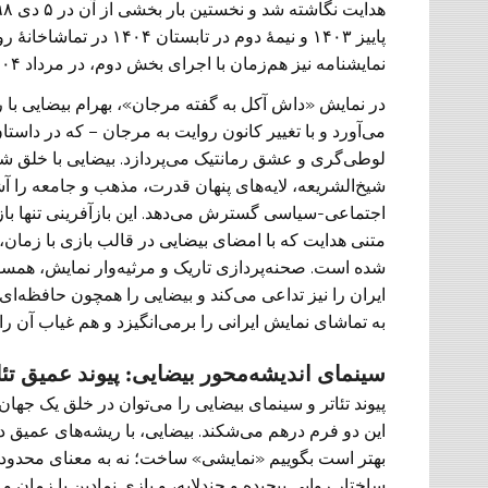
پاییز ۱۴۰۳ و نیمهٔ دوم د
نمایشنامه نیز هم‌زمان با اجرای بخش دوم، در مرداد ۱۴۰۴ توسط انتشارات بیشه در سان فرانسیسکو منتشر شد.
در نمایش «داش آکل به گفته مرجان»، بهرام بیضایی با ر
می‌آورد و با تغییر کانون روایت به مرجان – که در داست
لوطی‌گری و عشق رمانتیک می‌پردازد. بیضایی با خلق شخ
شیخ‌الشریعه، لایه‌های پنهان قدرت، مذهب و جامعه را 
اجتماعی-سیاسی گسترش می‌دهد. این بازآفرینی تنها با
متنی هدایت که با امضای بیضایی در قالب بازی با زمان،
شده است. صحنه‌پردازی تاریک و مرثیه‌وار نمایش، همسو
ایران را نیز تداعی می‌کند و بیضایی را همچون حافظه‌ای ز
به تماشای نمایش ایرانی را برمی‌انگیزد و هم غیاب آن را
سینمای اندیشه‌محور بیضایی: پیوند عمیق تئ
پیوند تئاتر و سینمای بیضایی را می‌توان در خلق یک جها
این دو فرم درهم می‌شکند. بیضایی، با ریشه‌های عمیق د
بهتر است بگوییم «نمایشی» ساخت؛ نه به معنای محدودیت
ساختار روایی پیچیده و چندلایه، و بازی نمادین با زمان 