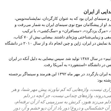
دایی از ایران
ر و سینمای ایران بود که به عنوان کارگردان، نمایشنامه‌نویس،
. او از پیشگامان موج نوی سینمای ایران به شمار می‌رفت و
ک»، «مرگ یزدگرد»، «مسافران» و «سگ‌کشی»، با ترکیب
اسطوره‌شناسی ایرانی، تاریخ و عناصر تئاتری، عمق فلسفی و زیبایی‌شناختی ویژه‌ای داشتند. بیضایی بیش از ۷۰ کتاب،
نمایشنامه و فیلمنامه نوشت، پژوهش‌های مهمی در زمینهٔ نمایش در ایران، ژاپن و چین انجام داد و از سال ۲۰۱۰ در دانشگاه
آخرین فیلم سینمایی بهرام بیضایی با نام «وقتی همه خوابیم» در سال ۱۳۸۷ تولید شد. سپس بیضایی به دلیل آنکه در ایران
یس در دانشگاه «استنفورد» به آمریکا رفت.
علاقمندان به بهرام بیضایی و آثارش از او خواسته بودند به ایران بازگردد. در مهر ماه ۱۳۹۲ این هنرمند و سینماگر برجسته
ته بود:
اری نیست، واژه‌هایی که کم نیاورند پیش مهر شما، و هر
ی‌دروند، واژه‌های چندانی نیست، جز آنچه در دلم
م می‌زند هنوز، کرنش به سرزمینی که از آن نرفته‌ام،
ز آن خشکسالی و دروغ! دور باد از آن دیو خشم و آز، دور