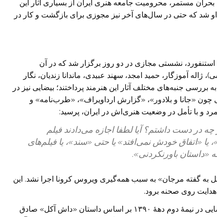
 این بحران مستمر، محرومیت جامعه هنری ایران از بسیاری آثار این
 او شد که حتی در سال‌های آخر نیز مجوزی برای بازگشت و کار در
استنفورد، نشستی مجازی در دو روز برگزار شد که در آن
 ژاله آموزگار، حمید امجد، سهند عبیدی، ماندانا زندیان، نگار
بررسی جنبه‌های مختلف آثار این هنرمند پرداختند؛ بیضایی نیز در
ی چون «جانا و بلادور»، «گزارش ارداویراف»، «طرب‌نامه» و
رد و با تأمل در وضعیت هنری‌اش در ایران، پرسید:
ود و چه در دست داشتم؟ آیا لطفا اجازه می‌دادند فیلم
یا «اتفاق خودش نمی‌افتد» یا حتی «سند»، یا فیلم‌های
 «داستان باورنکردنی».
ل به گفته مرجان» به سبب همه‌گیری ویروس کرونا اجرا نشد. این
هدایت روی صحنه برود.
نمایشنامهٔ «داش آکل به گفتهٔ مرجان» نوشتهٔ بهرام بیضایی در نیمهٔ دوم دههٔ ۱۳۹۰ بر اساس داستان «داش آکل» صادق