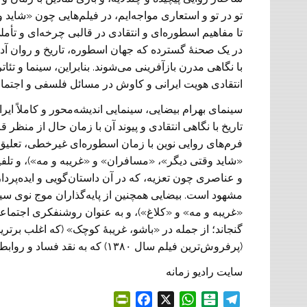
تو در تو و استعاری مواجه‌ایم، در فیلم‌هایی چون «شای
تا مفاهیم اسطوره‌ای و انتقادی در قالبی چرخه‌ای و تأم
در یک صحنۀ گسترده که جهان اسطوره، تاریخ و روان آدمی
با نگاهی مدرن بازآفرینی می‌شوند. بنابراین، سینما و تئات
انتقادی هویت ایرانی و کاوش در مسائل فلسفی و اجتماعیِ
سینمای بهرام بیضایی، سینمایی اندیشه‌محور و کاملاً ایر
تاریخ با نگاهی انتقادی و پیوند آن با زمان حال از منظر 
فرم‌های روایی نوین با زمان اسطوره‌ای غیرخطی، تعلی
«شاید وقتی دیگر»، «مسافران» و «غریبه و مه»)، و تلفی
و عناصری چون تعزیه، که در آن داستان‌گویی و ایده‌پرد
«غریبه و مه» و «کلاغ»)، و به عنوان روشنفکری اجتما
گنجاند؛ از جمله در «باشو، غریبهٔ کوچک» (که اغلب برت
(پرفروش‌ترین فیلم سال ۱۳۸۰) که به نقد فساد و روابط قدرت در جامعهٔ معاصر پرداخت.
سایت رادیو زمانه
P
F
X
W
B
T