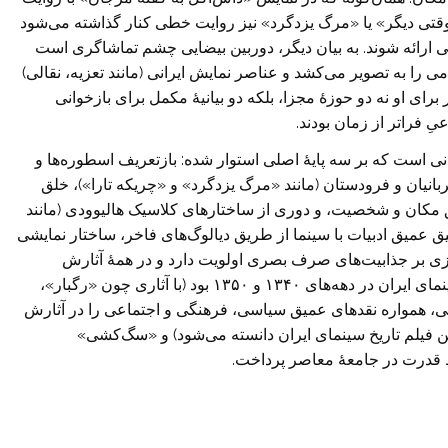
د وقتی دیگر» یا «مرگ یزدگرد» نیز روایت خطی کنار گذاشته می‌شود
لی ارائه شوند. به بیان دیگر، دوربین بیضایی چشم تماشاگری است
 را به تصویر می‌کشد و عناصر نمایش ایرانی (مانند تعزیه، نقالی)
ر برای او نه دو حوزۀ مجزا، بلکه دو بیانیۀ مکمل برای بازخوانی
 فراتر از زمان بودند.
انی است که بر سه پایهٔ اصلی استوار شده: بازتعریف اسطوره‌ها و
قربانیان و فرودستان (مانند «مرگ یزدگرد» و «چریکه تارا»)، خلق
ق مکان و شخصیت، و دوری از ساختارهای کلاسیک هالیوودی (مانند
ق عمیق ادبیات با سینما از طریق دیالوگ‌های فاخر، ساختار نمایشی
ازی بر جذابیت‌های صرف بصری اولویت دارد و در همهٔ آثارش
مشهود است. بیضایی همچنین از پایه‌گذاران موج نوی سینمای ایران در دهه‌های ۱۳۴۰ و ۱۳۵۰ بود (با آثاری چون «رگبار»،
عی، همواره نقدهای عمیق سیاسی، فرهنگی و اجتماعی را در آثارش
رین فیلم تاریخ سینمای ایران دانسته می‌شود) و «سگ‌کشی»