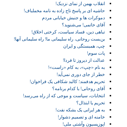
انقلاب بهمن از نمای نزدیک!
حاشیه ای بر پاسخ تاج زاده به نامه مخملباف!
دموکرات ها و جنبش خیابانی مردم
آقای خاتمی! می‌شنوید؟
تباهی دین، فساد سیاست، کرختی اخلاق!
بن‌بست روحانی، راه سلیمانی ما! راه سلیمانی آنها!
چپ، همبستگی و ایران
پات سوم!
عدالت از دیروز تا فردا!
به نام «چپ»، به کام «راست»!
خطر از جای دوری نمی‌آید!
تحریم هدفمند؛ کالبد شکافی یک فراخوان!
آقای روحانی! با کدام برنامه؟
انتخابات، سیاست و موجی که از راه می‌رسد!
تحریم یا ابتذال؟
به هر ایرانی یک بشکه نفت!
خامنه ای و تصمیم دشوار!
اپوزیسیون وآشتی ملی!