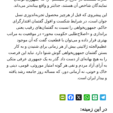
نمایندگان شاخص آن هستند، جذابتر و واقع بینانه‌تر می‌داند.
این پیشروی که قبل از هرچیز محصول تجربه‌اندوزی نسل
جوان است، در شرایط شکست و افول گفتمان اقتدارگرای
حاکم، جمهوریخواهی را نسبت به گفتمان‌های رقیب یعنی
براندازی و «اصلاح‌طلبی حکومت محور» در موقعیت به مراتب
بهتری قرار داده و می‌توان با قطعیت گفت که آن موجود
عظیم‌الجثه ژلاتینی بیش از هر زمانی برای شنیدن و به کار
بستن گفتمان جمهوریخواهی گوش شنوا دارد. نباید این فرصت
را به هیچ بهانه‌ای از دست داد. گذر به یک جمهوری عرفی متکی
به آرای آزاد مردم و نفی هر گونه امتیاز موروثی، قومی، دینی و
خاک و خونی، نه آرمانی دور، که مساله روز جامعه رشد یافته
و بیدار ایران است.‌‌‌‌‌
P
F
X
W
B
T
r
a
h
a
e
در این زمینه:
i
c
a
l
l