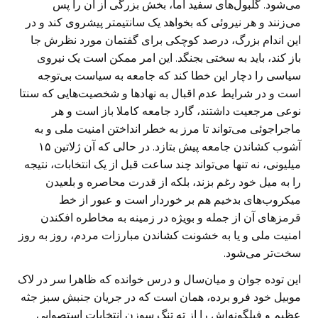
می‌شود. گلبول‌های سفید اما، بخش بزرگی از آن را پس
می‌زنند و هر نیروئی که بخواهد یک سانتیمتر پیشروی کند و در
این اندام بزرگ، درصد کوچکی برای گفتمان مورد نظرش جا
باز کند، باید به سختی بجنگد. این امر ممکن است یک نیروی
سیاسی را دچار این خطا کند که جامعه به سیاست بی‌توجه
است و در شرایط عدم اقبال به نهاد‌ها و شخصیت‌هایی که سنتا
نوعی مرجعیت داشتند، گارد جامعه کاملا باز است و هر
ماجراجوئی می‌تواند تا مرز به خطر انداختن امنیت ملی و به
آشوب کشاندن جامعه پیش بتازد. در حالی که آن ژلاتین ۱۵
میلیونی، نه تنها می‌تواند چند ساعت قبل از یک انتخابات، نتیجه
را به میل خود رغم بزند، بلکه از قدرت محاصره و بلعیدن
میکروب‌های بدخیم هم بر خوردار است و عبور از خط
قرمزهای آن از جمله و بویژه در زمینه به مخاطره افکندن
امنیت ملی و یا به خشونت کشاندن مبارزات مردم، روز به روز
سخت‌تر می‌شود.
این توده جوان‌ و میان‌سال و درس خوانده که ظاهرا سر در لاک
موبیل خود فرو برده، همان است که در جریان جنبش سبز جثه
عظیم و فیلگونه‌اش را از ته تنگ سوزن انتخابات استصوابی