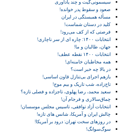
سیسمونی‌گیت و چند یادآوری
صعود و سقوط پدر خوانده!‏
مسأله همبستگی در ایران
کلید در دستان شماست!‏
فرصتی که از کف می‌رود!
انتخابات ۱۴۰۰: چاره ای از سر ناچاری!
جهان، طالبان و ما!
انتخابات ۱۴۰۰ نقطه عطف!‏
همه مخاطبان خامنه‌ای!
در بالا چه خبر است؟‎ ‎
بازهم اجرای بی‌تنازل قاون اساسی!
تاج‌زاده، شب تاریک و بیم موج!
سعید محمد، رضا پهلوی، تاجزاده و فصلی تازه؟
چماق‌سالاری و فرجام آن!‏
انتخابات آزاد توافقی، تاسیس مجلس موسسان!‏
چالش ایران و آمریکا، شانس های تازه!
در روز‌های سخت تهران: درود بر آمریکا!
سوگ‌‌سوانگ!‏