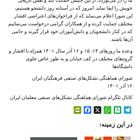
ما را در می‌نوردد، از این جنبش حمایت کند و نقش تاریخی
خویش را ایفا نماید. امروز که در آستانه روز دانشجو هستیم،
این‌ شورا اعلام می‌نماید که از فراخوان‌های اعتراضی اقشار
مختلف حمایت کرده و از همکاران گرامی درخواست می‌نماییم
که در کنار دانشجویان و دانش‌آموزان خود قرار گیرند و حامی
آن‌ها باشند.
وعده ما روزهای ۱۴، ۱۵ و ۱۶ آذر سال ۱۴۰۱ همراه با اقشار و
گروه‌های مختلف در کف خیابان و به طور خاص جلوی
دانشگاه‌ها.
شورای هماهنگی تشکل‌های صنفی فرهنگیان ایران
۱۲ آذر ۱۴۰۱
کانال تلگرام شورای هماهنگی تشکل‌های صنفی معلمان ایران
P
F
X
W
B
T
r
a
h
a
e
در این زمینه:
i
c
a
l
l
n
e
t
a
e
t
b
s
t
g