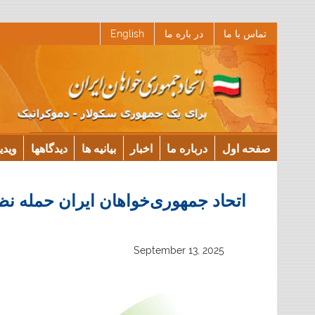
Ski
تماس با ما
در باره ما
English
t
conten
صفحه اول
درباره ما
اخبار
بیانیه ها
دیدگاهها
ویدی
اتحاد جمهوری‌خواهان ایران حمله نظ
September 13, 2025