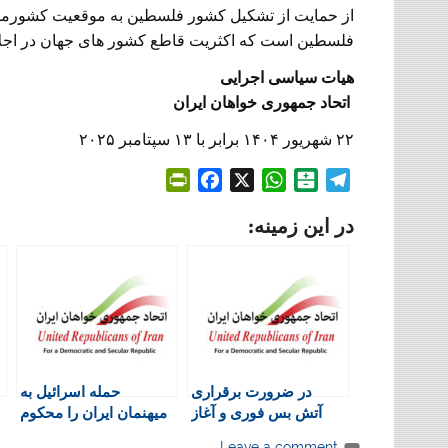
از حمایت از تشکیل کشور فلسطین به موقعیت کشورم
فلسطین است که اکثریت قاطع کشور های جهان در اجلاس
هیات سیاسی اجرایی
اتحاد جمهوری خواهان ایران
۲۲ شهریور ۱۴۰۴ برابر با ۱۳ سپتامبر ۲۰۲۵
P
F
X
W
B
T
r
a
h
a
e
در این زمینه:
i
c
a
l
l
n
e
t
a
e
t
b
s
t
g
F
o
A
a
r
r
o
p
r
a
i
k
p
i
m
e
n
در ضرورت برقراری
حمله اسرائیل به
n
آتش بس فوری و آغاز
میهنمان ایران را محکوم
d
مذاکرات مستقیم میان
می کنیم
l
Leave a comment