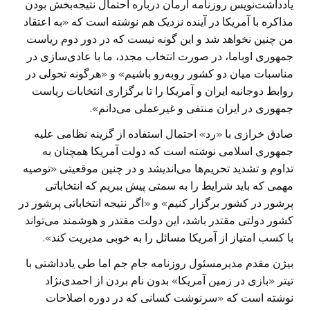
یادداشت‌نویس روزنامه آرمان درباره احتمال نتیجه‌بخش بودن
مذاکره با آمریکا در آینده نزدیک هم نوشته است که «به اعتقاد
من چنین نخواهد شد و این ‌گونه نیست که در دور دوم ریاست‌
جمهوری اوباما، در صورت انتخاب مجدد، ما با عادی‌سازی در
مناسبات میان دو کشور روبه‌رو باشیم» و «هرگونه تحولی در
روابط دوجانبه ایران و آمریکا را تا برگزاری انتخابات ریاست‌
جمهوری در ایران منتفی و غیرعملی می‌دانم».
صادق خرازی با «رد» احتمال استفاده از گزینه نظامی علیه
جمهوری اسلامی نوشته است که دولت آمریکا همچنان به
تداوم و تشدید تحریم‌ها می‌اندیشد و در چنین موقعیتی «توصیه
مهمی که باید شرایط را به سمتی پیش ببریم که انتخاباتی
پرشور در کشور برگزار کنیم» و «اگر نتیجه انتخاباتی پرشور در
کشور دولتی مقتدر باشد، ‌این دولت مقتدر و هوشمند می‌تواند
با کسب امتیاز از آمریکا‌ مسائل را به خوبی مدیریت کند».
بیژن مقدم مدیرمسئول روزنامه جام جم اما طی یادداشتی با
تیتر «بازی در زمین آمریکا» بدون نام بردن از احمدی‌نژاد
نوشته است که «سرنوشت کسانی که در دوره اصلاحات