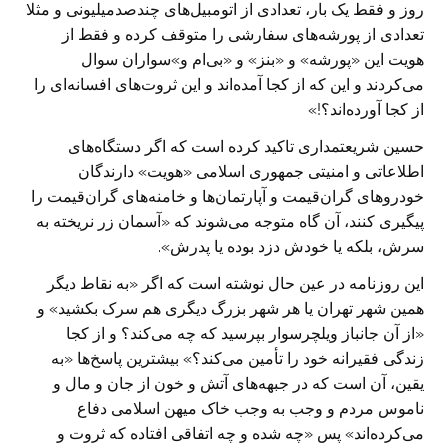
روز و فقط یک بار، تعدادی از اتومبیل‌های چندصدمیلیونی و مثلا
تعدادی از پورشه‌های سفارشی را متوقف کرده و فقط از
هویت این «پورشه» و «بنز» و «بی‌ام و»سواران سوال
می‌کردند و این که از کجا آمده‌اند و این ثروت‌های افسانه‌ای را
از کجا آورده‌اند؟!»
حسین شریعتمداری تاکید کرده است که اگر دستگاه‌های
اطلاعاتی و امنیتی جمهوری اسلامی «هویت» دارندگان
خودروهای گران‌قیمت و آپارتمان‌ها و خامنه‌های گران‌قیمت را
پیگیری کنند، آن گاه متوجه می‌شوند که «آسمان زر نریخته به
سرش، بلکه یا خودش دزد بوده یا پدرش».
این روزنامه در عین حال نوشته است که اگر «به نقاط دیگر
همین شهر تهران یا هر شهر بزرگ دیگری هم سرک بکشید» و
«از آن جانباز ویلچرسوار بپرسید که چه می‌کند؟ و از کجا
زندگی فقیرانه خود را تأمین می‌کند؟» بیشترین پاسخ‌ها «به
یقین، آن است که در جبهه‌های آتش و خون از جان و مال و
ناموس مردم و وجب به وجب خاک میهن اسلامی دفاع
می‌کرده‌اند» پس «چه شده و چه اتفاقی افتاده که ثروت و