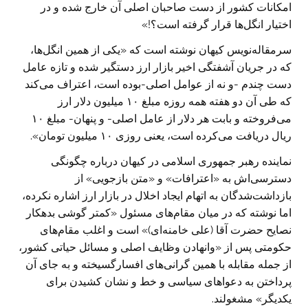
امکانات کشور از دست صاحبان اصلی آن خارج شده و در
اختیار انگل‌ها قرار گرفته است؟!»
سرمقاله‌نویس کیهان نوشته است که «یکی از همین انگل‌ها،
که در جریان آشفتگی اخیر بازار ارز دستگیر شده و تازه عامل
دست چندم -و نه از عوامل اصلی-بوده است، اعتراف می‌کند
که طی آن دو هفته همه روزه مبلغ ۱۰ میلیون دلار ارز
می‌فروخته و بابت هر دلار از عامل اصلی- و پنهان- مبلغ ۱۰
ریال دریافت می‌کرده است، یعنی روزی ۱۰ میلیون تومان».
نماینده رهبر جمهوری اسلامی در کیهان درباره چگونگی
دسترسی‌اش به «اعترافات» و «متن بازجویی» از
بازداشت‌شدگان به اتهام ایجاد اخلال در بازار ارز اشاره نکرده،
اما نوشته که در میان مقام‌های مسئول «کمتر گوشی بدهکار
نصایح حضرت آقا (علی خامنه‌ای)» است و اغلب مقام‌های
حکومتی پس از «وانهادن وظایف اصلی و مسائل حیاتی کشور،
از جمله مقابله با همین گرانی‌های افسارگسیخته و به جای آن
پرداختن به دعواهای سیاسی و خط و نشان کشیدن برای
یکدیگر» مشغولند.