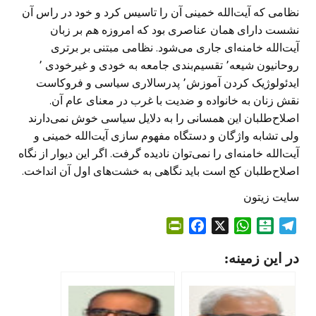
نظامی که آیت‌الله خمینی آن را تاسیس کرد و خود در راس آن
نشست دارای همان عناصری بود که امروزه هم بر زبان‌
آیت‌الله خامنه‌ای جاری می‌شود. نظامی مبتنی بر برتری
روحانیون شیعه٬ تقسیم‌بندی جامعه به خودی و غیرخودی ٬
ایدئولوژیک کردن آموزش٬ پدرسالاری سیاسی و فروکاست
نقش زنان به خانواده و ضدیت با غرب در معنای عام آن.
اصلاح‌طلبان این همسانی را به دلایل سیاسی خوش نمی‌دارند
ولی تشابه واژگان و دستگاه مفهوم سازی آیت‌الله خمینی و
آیت‌الله خامنه‌ای را نمی‌توان نادیده گرفت. اگر این دیوار از نگاه
اصلاح‌طلبان کج است باید نگاهی به خشت‌های اول آن انداخت.
سایت زیتون
P
F
X
W
B
T
r
a
h
a
e
در این زمینه:
i
c
a
l
l
n
e
t
a
e
t
b
s
t
g
F
o
A
a
r