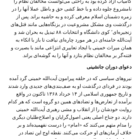
کامیاب آزاد کرده بود به راحتی می‌توانست مخالفان نظام را
نامشروع جلوه داده و با خط کشی حق و باطل عملا آنها را در
زمره دشمنان اسلام معرفی کرده و به حاشیه براند. پس از
درگذشت وی مشکل مشروعیت در بزنگاه‌هایی مانند قتل‌های
زنجیره‌ای٬ کوی‌ دانشگاه و انتخابات ۸۸ تبدیل به بحران شد و
آیت‌الله خامنه‌ای در هر مورد چاره‌ای نیافت تا باز با اتکاء به
همان میراث خمینی با ایجاد تعابیری انتزاعی مانند با بصیرت و
فتنه‌گر بر مخالفان نظام بتازد و آنها را به گوشه‌ای براند.
دعوای دوران جانشینی
نیروهای سیاسی که در حلقه پیرامون آیت‌الله خمینی گرد آمده
بودند در فردای درگذشت او به صف‌بندی‌های جدیدی وارد شدند
و تاریخ جمهوری اسلامی از ۱۴ خرداد ۱۳۶۸ تاکنون در واقع
برآمده از تعارض‌ها و تضادهای همین دو گروه است که هر کدام
روایت خودشان را از انقلاب و مشی رهبری آیت‌الله خمینی
دارند. دو جناح اصلی یعنی اصول‌گرایان و اصلاح‌طلبان دیگری
را مدام متهم می‌کنند که «‌امام» را درست نفهمیده‌اند و بر
خلاف آرمان‌های او حرکت می‌کنند. نقطه اوج این تضاد در