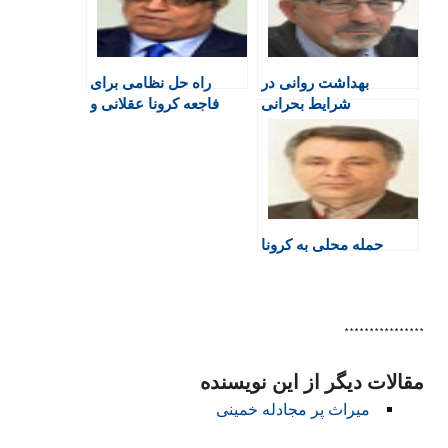
r
o
p
r
a
i
k
p
i
m
e
n
بهداشت روانی در
راه حل نظامی برای
n
شرایط بحرانی
فاجعه کرونا عقلانی و
d
علمی نیست!
l
y
حمله محلی به کرونا
****************
مقالات دیگر از این نویسنده
میراث پر مجادله خمینی