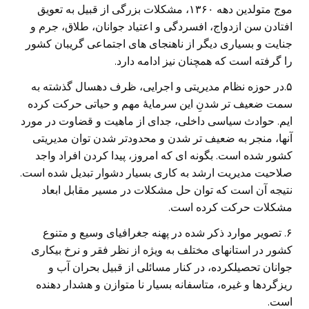
موج متولدین دهه ۱۳۶۰، مشکلات بزرگی از قبیل به تعویق
افتادن سن ازدواج، افسردگی و اعتیاد جوانان، طلاق، جرم و
جنایت و بسیاری دیگر از ناهنجای های اجتماعی گریبان کشور
را گرفته است که همچنان نیز ادامه دارد.
۵.در حوزه نظام مدیریتی و اجرایی، ظرف دهسال گذشته به
سمت ضعیف تر شدنِ این سرمایۀ مهم و حیاتی حرکت کرده
ایم. حوادث سیاسی داخلی، جدای از ماهیت و قضاوت در مورد
آنها، منجر به ضعیف تر شدن و محدودتر شدن توان مدیریتی
کشور شده است. بگونه ای که امروز، پیدا کردن افراد واجد
صلاحیت مدیریت ارشد به کاری بسیار دشوار تبدیل شده است.
نتیجه آن است که توان حل مشکلات در مسیر مقابل ابعاد
مشکلات حرکت کرده است.
۶. تصویر موارد ذکر شده در پهنه جغرافیای وسیع و متنوع
کشور در استانهای مختلف به ویژه از نظر فقر و نرخ بیکاری
جوانان تحصیلکرده، در کنار مسائلی از قبیل بحران آب و
ریزگردها و غیره، متاسفانه بسیار نا متوازن و هشدار دهنده
است.