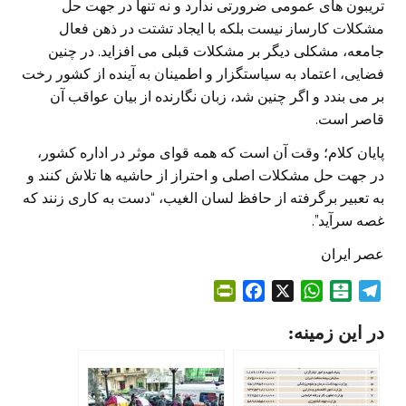
تریبون های عمومی ضرورتی ندارد و نه تنها در جهت حل
مشکلات کارساز نیست بلکه با ایجاد تشتت در ذهن فعال
جامعه، مشکلی دیگر بر مشکلات قبلی می افزاید. در چنین
فضایی، اعتماد به سیاستگزار و اطمینان به آینده از کشور رخت
بر می بندد و اگر چنین شد، زبان نگارنده از بیان عواقب آن
قاصر است.
پایان کلام؛ وقت آن است که همه قوای موثر در اداره کشور،
در جهت حل مشکلات اصلی و احتراز از حاشیه ها تلاش کنند و
به تعبیر برگرفته از حافظ لسان الغیب، “دست به کاری زنند که
غصه سرآید”.
عصر ایران
P
F
X
W
B
T
r
a
h
a
e
در این زمینه:
i
c
a
l
l
n
e
t
a
e
t
b
s
t
g
F
o
A
a
r