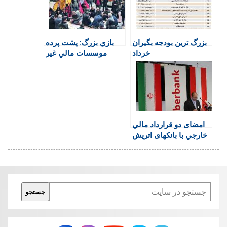
r
o
p
r
a
i
k
p
i
m
e
n
بزرگ ترين بودجه بگيران
بازي بزرگ: پشت پرده
n
خرداد
موسسات مالي غير
d
مجاز در گفت و گو با
l
عباس آخوندي
y
امضای دو قرارداد مالي
خارجي با بانكهای اتريش
و دانمارك
Search
جستجو