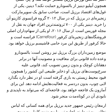
همچون آبیلیو دینیز از بالسونارو حمایت نکند؟ دینیز، یکی از
غول‌های اقتصاد برزیل است، صاحب سابق یک سوپرمارکت
زنجیره‌ای در برزیل که در سال ۲۰۱۲ گروه فرانسوی کازینو آن
را خرید. دینیز یکی از ۷۰۰ ثروتمندترین افراد جهان به نقل از
مجله فوربس است. از سال ۲۰۱۶، او یکی از سهام‌داران اصلی
فروشگاه‌های زنجیره‌ای کرفور (Carrefour) فرانسه است و
حالا کرفور از طریق این مرد حامی فاشیسم برزیل خواهد بود.
موضع زمین‌داران بزرگ برزیل نیز روشن است: بالسونارو
وعده داده قانونی برای معافیت و مصونیت آنها در برابر
دهقانان کوچک و بدون زمین تصویب کند، قانونی علیه
سرخ‌پوست‌های برزیل. او ذخایر طبیعی این کشور را همچون
قیود محیط زیستی به بازی گرفته است. او در نظر دارد بگذارد
لابی چوپ، بدون ‌دردسر به فعالیت‌هایش ادامه دهد. این برای
آمازون یک فاجعه خواهد بود، فاجعه‌ای که می‌تواند به ناپدیدی و
نابودی آن در کوتاه‌مدت منجر شود.
ارمغان رئیس ‌جمهور جدید برزیل برای همه کسانی که لباس
نظامی به تن دارند، اجازه تیر، با مصونیت کامل، به سوی