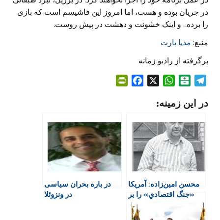
در جریان بوده و هست، اما امروز این فاشیسم است که بازی
را برده… و اینک خشونت و دهشت در پیش‌ روست.
منبع:
مدیا پارت
برگرفته از رادیو زمانه
P
F
X
W
B
T
r
a
h
a
e
در این زمینه:
i
c
a
l
l
n
e
t
a
e
t
b
s
t
g
F
o
A
a
r
r
o
p
r
a
i
k
p
i
m
e
n
محسن امین‌زاده: آمريكا
در باره بحران سیاسی
n
«جنگ اقتصادي» را بر
در ونزوئلا
d
نظامي ترجيح مي‌دهد
l