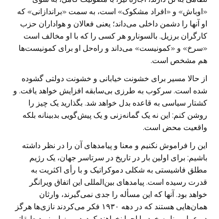
«اوباش» و «افراد مشکوک» است، به سمت «براندازانی» که
او آنها را دشمن داخلی می‌داند؛ یعنی فعالان و هواداران حزب
کارگران برزیل. بالسونارو هر کسی را که با او مخالف است
«سرخ» و «کمونیست» می‌داند و راه‌حل او برای کمونیست‌ها
هم مشخص است.
از حالا مسیر برای خشونت خیابانی و خشونت دولتی گشوده
شده است. سرکوب‌ به طرزی بی‌سابقه افزایش خواهد یافت. و
کشتار سیاسی به قاعده بدل خواهد شد. بگذارید یک چیز را
روشن کنم: این نه یک گمانه‌زنی و یک پیش‌گویی بدبینانه بلکه
واقعیت محض است.
این را فراموش نکنیم و معنا و پیامدهای آن را در نظر داشته
باشیم: برای اولین بار در تاریخ در سرتاسر جهان، یک رژیم
مطلق فاشیستی به شکلی دموکراتیک و با رأی اکثریت به
قدرت رسیده است. پیامدهای بین‌المللی این اتفاق ویرانگر
خواهد بود. آنها که این مسأله را جدی نمی‌گیرند، وارثان
همان‌هایی هستند که در دهه ۱۹۳۰ فکر می‌کردند نازی‌ها هرگز
در عمل برنامه‌ خود را اجرا نخواهند کرد. در برزیل، نبرد طبقاتی