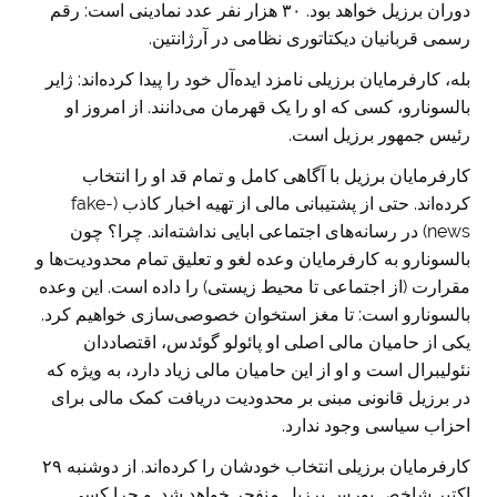
دوران برزیل خواهد بود. ۳۰ هزار نفر عدد نمادینی است: رقم
رسمی قربانیان دیکتاتوری نظامی در آرژانتین.
بله، کارفرمایان برزیلی نامزد ایده‌آل خود را پیدا کرده‌اند: ژایر
بالسونارو، کسی که او را یک قهرمان می‌دانند. از امروز او
رئیس جمهور برزیل است.
کارفرمایان برزیل با آگاهی کامل و تمام قد او را انتخاب
کرده‌اند. حتی از پشتیبانی مالی از تهیه اخبار کاذب (fake-
news) در رسانه‌های اجتماعی ابایی نداشته‌‌اند. چرا؟ چون
بالسونارو به کارفرمایان وعده لغو و تعلیق تمام محدودیت‌ها و
مقرارت (از اجتماعی تا محیط زیستی) را داده است. این وعده
بالسونارو است: تا مغز استخوان خصوصی‌سازی خواهیم کرد.
یکی از حامیان مالی اصلی او پائولو گوئدس، اقتصاددان
نئولیبرال است و او از این حامیان مالی زیاد دارد، به ویژه که
در برزیل قانونی مبنی بر محدودیت دریافت کمک مالی برای
احزاب سیاسی وجود ندارد.
کارفرمایان برزیلی انتخاب خودشان را کرده‌اند. از دوشنبه ۲۹
اکتبر شاخص بورس برزیل منفجر خواهد شد. و چرا کسی