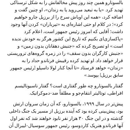
بالسونارو همین چند روز پیش مخالفانش را به شکل ترسناکی
تهدید کرد. «یا به تبعید می‌روید یا به زندان»، او چنین گفت و
اضافه کرد، «همه این اوباش سرخ را از برزیل جارو خواهیم
کرد»؛ در کلام او حتی اشاره‌ای به «تیرباران» کردن آنها وجود
داشت؛ آقایی که امروز رئیس‌ جمهور است، اعلام کرد
«پاکسازی‌ای بکنیم که تاریخ این کشور هرگز به خودش ندیده
است.» او تصریح کرده که «جنبش دهقانان بدون زمین» و
«جنبش کارگران بدون سقف» را در زمره گروه‌های تروریستی
قرار خواهد داد. او تهدید کرده رقیبش فرناندو حداد را به
«زندان» خواهد فرستاد «تا آنجا کنار لولا داسیلو [رئیس‌ جمهور
سابق برزیل] بپوسد.»
گفتار بالسونارو چه طور گفتاری است؟ گفتار ناسیونالیسم
افراطی، توتالیتر انتقام‌جو و مطلقاً ضد-دموکراتیک.
پیش‌تر در سال ۱۹۹۹، بالسونارو، که آن زمان سروان ارتش
بود، پیش‌بینی کرده بود که آینده برزیل از مسیر یک جنگ داخلی
گذشته و در این جنگ ۳۰ هزار نفر نابود خواهند شد که نفر اول
آنها فرناندو هنریک کاردوسو، رئیس‌ جمهور سوسیال-لیبرال آن