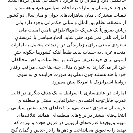
حاکمیتی دارد و هم آن را به قرارداد اجتماعی تبدیل کرده است.
هرچند عربستان و امارات به لحاظ سیاسی هم‌سو هستند و
تلقیات مشترکی میان شاهزاده‌های جوان و میان‌سال دو کشور
از منطقه، نظام بین‌الملل و مبانی حکمرانی وجود دارد ولی
ریاض ضرورتاً یک شریکِ جامع‌الاطرافِ تامین امنیتِ ملی
امارات تلقی نمی‌شود. حتی شاید، اتحادِ سیاسی با عربستانِ
سعودی منبعی برای بازدارندگی در تهدیداتِ محتمل به امارات
متحده عربی به حساب نیاید. طبعاً اینکه کشورها چگونه چترِ
امنیتی برای خود تعریف می‌کنند بر محاسبات و ذهن مخالفان
خود اثر می‌گذارند. به عنوان مثال، چینی‌ها خیلی مراقب رفتارِ
خود با هند هستند چون دهلی به صورت فزاینده‌ای به سوی
روابط استراتژیک با آمریکا پیش می‌رود.
امارات در عادی‌سازی با اسراییل به یک هدف دیگری در قالب
قدرتِ قابل‌توجه اقتصادی، جغرافیایی، امنیتی و منطقه‌ای
عربستان سعودی دست می‌یابد: فضاهای جدید تنفسِ سیاسی و
انتخاب‌های بیشتر در نزاع‌های منطقه‌ای. همانند ائتلاف‌های
مبهم و پیچیدۀ قدرت‌های اروپایی در قرون هجده و نوزده که
تهدید را به تعویق می‌انداخت و ذهن‌ها را در حدس و گمان گیج