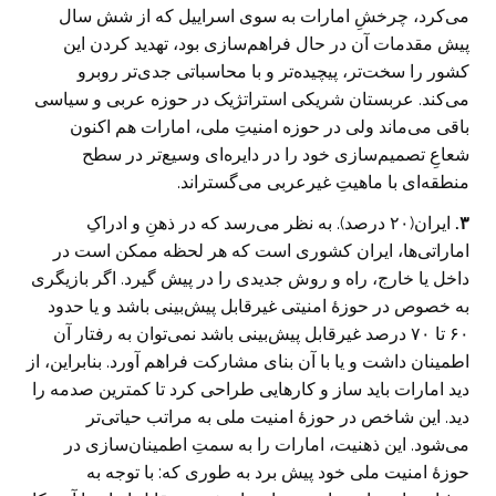
می‌کرد، چرخشِ امارات به سوی اسراییل که از شش سال
پیش مقدمات آن در حال فراهم‌سازی بود، تهدید کردن این
کشور را سخت‌تر، پیچیده‌تر و با محاسباتی جدی‌تر روبرو
می‌کند. عربستان شریکی استراتژیک در حوزه عربی و سیاسی
باقی می‌ماند ولی در حوزه امنیتِ ملی، امارات هم اکنون
شعاعِ تصمیم‌سازی خود را در دایره‌ای وسیع‌تر در سطح
منطقه‌ای با ماهیتِ غیرعربی می‌گستراند.
۳.
ایران(۲۰ درصد). به نظر می‌رسد که در ذهنِ و ادراکِ
اماراتی‌ها، ایران کشوری است که هر لحظه ممکن است در
داخل یا خارج، راه و روش جدیدی را در پیش گیرد. اگر بازیگری
به خصوص در حوزۀ امنیتی غیرقابل پیش‌بینی باشد و یا حدود
۶۰ تا ۷۰ درصد غیرقابل پیش‌بینی باشد نمی‌توان به رفتار آن
اطمینان داشت و یا با آن بنای مشارکت فراهم آورد. بنابراین، از
دید امارات باید ساز و کارهایی طراحی کرد تا کمترین صدمه را
دید. این شاخص در حوزۀ امنیت ملی به مراتب حیاتی‌تر
می‌شود. این ذهنیت، امارات را به سمتِ اطمینان‌سازی در
حوزۀ امنیت ملی خود پیش برد به طوری که: با توجه به