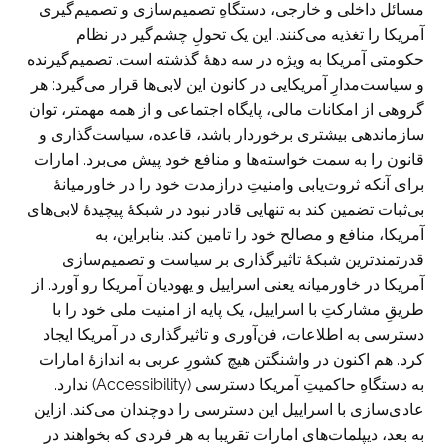
مسائل داخلی و خارجی، دستگاهِ تصمیم‌سازی و تصمیم‌گیری
آمریکا را تغذیه می‌کنند. این یک تحولِ چشم‌گیر در نظام
حکومتی آمریکا به ویژه در سه دهۀ گذشته است. تصمیم‌گیرنده
و سیاست‌مدارِ آمریکایی در کانون این لابی‌ها قرار می‌گیرد: هر
گروهی از امکانات مالی، پایگاه اجتماعی و از همه مهمتر، توان
سازماندهی بیشتری برخوردار باشد، قاعده، سیاست‌گذاری و
قانون را به سمت خواسته‌ها و منافع خود پیش می‌برد. امارات
برای آنکه ثروت‌یابی وامنیتِ درازمدت خود را در خاورمیانۀ
بی‌ثبات تضمین کند به تنهایی قادر نبود در شبکۀ پیچیدۀ لابی‌های
آمریکا، منافع و مصالح خود را تامین کند. بنابراین، به
قدرتمندترین شبکۀ تاثیرگذاری بر سیاست و تصمیم‌سازی
آمریکا در خاورمیانه یعنی اسراییل و یهودیان آمریکا رو آورد. از
طریقِ مشارکتِ با اسراییل، یک پایه از امنیت ملی خود را با
دسترسی به اطلاعات، فن‌آوری و تاثیرگذاری در آمریکا ایجاد
کرد. هم اکنون در واشنگتن هیچ کشورِ عربی به اندازۀ امارات
به دستگاهِ حاکمیتِ آمریکا دسترسی (Accessibility) ندارد.
عادی‌سازی با اسراییل این دسترسی را دوچندان می‌کند. ازاین
به بعد، دیپلمات‌های امارات تقریبا به هر فردی که بخواهند در