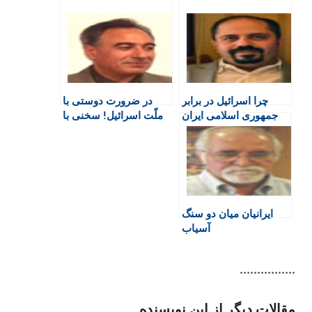
n
e
t
a
e
t
b
s
t
g
F
o
A
a
r
r
o
p
r
a
i
k
p
i
m
e
n
چرا اسرائیل در برابر
در ضرورت دوستی با
n
جمهوری اسلامی ایران
ملّت اسرائیل! سخنی با
d
تهاجمی شده است
«روشنفکران مذهبی»
l
y
ایرانیان میان دو سنگ
آسیاب
****************
مقالات دیگر از این نویسنده