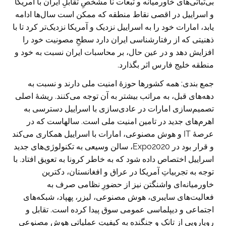
بی‌ثباتی‌‌های خاورمیانه و تبعات نا مشخصِ تقابلِ ایران با آمریکا
و اسراییل در اقصی نقاط منطقه که ممکن است سال‌ها ادامه
یابد، امارات خود را به اسراییل نزدیک و آمریکا نزدیک‌تر کرد تا با
ذهنیتی که از رفتارشناسی ایران دارد سطحِ مصونیت خود را
افزایش دهد و در عین حال، بر محاسبات ایران نسبت به خود و
منطقه خلیج فارس اثر بگذارد.
جمع بندی: همه کشورها حوزۀ امنیت ملی دارند و نسبت به
دهه‌های قبل، به مراتب بیشتر به آن توجه می‌کنند. ریشۀ اصلی
تصمیم‌سازی امارات در عادی‌سازی با اسراییل دسترسی به
اهرم‌های جدید در تامین امنیت ملی است. سالهاست که در
عرصۀ IT و هوش مصنوعی، امارات با اسراییل همکاری می‌کند
و قرار بود در Expo2020، سالن وسیعی به تکنولوژی‌های جدید
اسراییل اختصاص داده شود که به خاطر کرونا به تعویق افتاد. با
توجه به تجربیاتِ آمریکا در عراق و افغانستان، دکترین
خاورمیانه‌ای واشنگتن نیز از حضورِ نظامی صرف به
فعالیت‌های سایبری، هوش مصنوعی، لیزر، پهپاد، شبکه‌های
اجتماعی و دیپلماسی عمومی سوق پیدا کرده است. تقابل و
رویارویی از تانک و جنگنده به کیفیتِ عملیاتیِ هوشِ مصنوعی