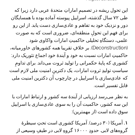
این تحول ریشه در تصمیمِ اماراتِ متحدۀ عربی دارد زیرا که
طی ۷۲ سال گذشته، اسراییل پیوسته آماده بوده با همسایگان
دور و نزدیک خود به تفاهم و عادی‌سازی دست یابد. از این رو
برای فهم این تحولِ منطقه‌ای، ضروری است که به صورت
علمی، دستگاهِ تحلیلی حاکمیتِ امارات واکاوی شود
(Deconstruction). بر خلافِ تقریبا همه کشورهای خاورمیانه،
حاکمیتِ امارات نسبت به خود و آیندۀ خود اجماع تئوریک دارد:
کشوری که پایۀ حکمرانی را تولید ثروت می‌داند. برای تداومِ
سیاستِ تولیدِ ثروت امارات، یک دکترینِ امنیت ملی لازم است
که عادی‌سازی با اسراییل در چارچوب آن دکترین امنیت ملی
قابل تفسیر است.
به نظر می‌رسد ارزیابی از آیندۀ سه کشور و ارتباط امارات با
این سه کشور، حاکمیت آن را به سوی عادی‌سازی با اسراییل
سوق داده است (از مهمترین):
۱.
آمریکا (۳۰ درصد). آمریکا کشوری است تحتِ سیطرۀ
گروه‌های لابی. حدودِ ۱۶۰۰۰ گروهِ لابی در طیفِ وسیعی از