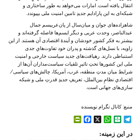
انتقال یافته است. امارات می‌خواهد به طور ساختاری و
شبکه‌ای به این پارادایم جدیدِ تامین امنیت ملی بپیوندد.
شاهزاده‌های جوان و میان‌سال از پان‌عربیسم جمال
عبدالناصر، وحدت عربی و دیگر ایسم‌ها فاصله گرفته‌اند و
بیشتر به فکر کشور خودشان و آیندۀ اقتصادی آن هستند. از این
زاویه، با نسل‌های گذشته و پدران خود تفاوت‌هایِ جدی
استنباطی دارند. رهیافت‌های جدید سیاست خارجی و امنیت
ملی این کشورها تحتِ تاثیرِ تلقیات سیاست‌مداران آن‌ها از
شرایط میان مدتِ منطقه، غرب، آمریکا، چالش‌های سیاسی/
اقتصادیِ نظامِ بین‌الملل، تعریفِ جدیدِ قدرتِ ملی و شبکه
سازی‌های جهانی است.
منبع: کانال تگرام نویسنده
P
F
X
W
B
T
r
a
h
a
e
در این زمینه:
i
c
a
l
l