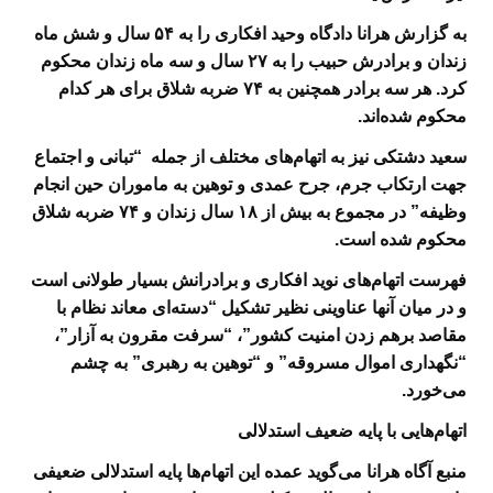
به گزارش هرانا دادگاه وحید افکاری را به
۵۴ سال و شش ماه
زندان و برادرش حبیب را به
۲۷ سال و سه ماه زندان محکوم
کرد. هر سه برادر همچنین به
۷۴
ضربه شلاق برای هر کدام
محکوم شده‌اند
.
سعید دشتکی نیز به اتهام‌های مختلف از جمله “تبانی و اجتماع
جهت ارتکاب جرم، جرح عمدی و توهین به ماموران حین انجام
وظیفه” در مجموع به بیش از
۱۸ سال زندان و
۷۴ ضربه شلاق
محکوم شده است
.
فهرست اتهام‌های نوید افکاری و برادرانش بسیار طولانی است
و در میان آنها عناوینی نظیر تشکیل “دسته‌ای معاند نظام با
مقاصد برهم زدن امنیت کشور”، “سرفت مقرون به آزار”،
“نگهداری اموال مسروقه” و “توهین به رهبری
” به چشم
می‌خورد
.
اتهام‌هایی با پایه ضعیف استدلالی
منبع آگاه هرانا می‌گوید عمده این اتهام‌ها پایه استدلالی ضعیفی