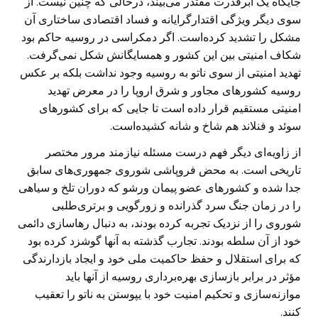
جایگاه یک ابرقدرت مقتدر می‌بیند، درحالی که چنین نیست. از
سوی دیگر ویژگی اقتدارگرایانه و فساد اقتصادی ساختاری آن
مشکل را تشدید کرده‌است. اگر دمکراسی در روسیه حاکم بود
شکاف امنیتی بین این کشور و همسایگانش شکل نمی‌گرفت.
تهدید امنیتی از سوی ناتو به روسیه وجود نداشت بلکه بر عکس
روسیه کشورهای مجاور و شرق اروپا را در معرض تهدید
امنیتی مستقیم قرار داده است تا جایی که برای کشورهای
سوئد و فنلاند هم شاخ و شانه کشیده‌است.
از زاویه‌ای دیگر فهم درست مسئله نیازمند مرور مختصر
تاریخی است. به محض فروپاشی شوروی جمهوری‌های سابق
جدا شده و کشورهای عضو پیمان ورشو که دوران تلخ و سیاهی
را در زمان جنگ سرد گذرانده و زورگویی و برتری‌طلبی
شوروی را از نزدیک تجربه کرده بودند، به دنبال رهاسازی دائمی
خود از آن سلطه بودند. تجارب گذشته به آنها گوشزد کرده بود
که برای استقلال و حفظ حاکمیت ملی خود و ایجاد بازدارندگی
مؤثر در برابر بازسازی بهره‌برداری روسیه از آنها باید
موازنه‌سازی و تحکیم امنیت خود با یپوستن به ناتو را تعقیب
کنند.