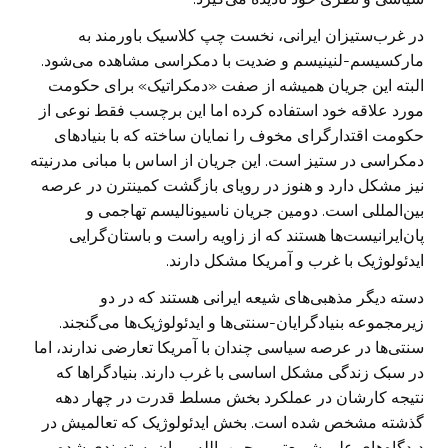
در غرب‌ستیزان ایرانی، نخست چپ کلاسیک باورمند به
مارکسیسم-لنینیسم و ضدیت با دمکراسی مشاهده می‌شود.
البته این جریان همیشه از صفت «دمکراتیک» برای حکومت
مورد علاقه خود استفاده کرده اما این برچسب فقط نوعی از
حکومت اقتدارگرای مخوف را نمایان ساخته که با بنیادهای
دمکراسی در ستیز است. این جریان از اساس با مبانی مدرنیته
نیز مشکل دارد و هنوز در رویای بازگشت کمینترن در عرصه
بین‌المللی است. دومین جریان ناسیونالیسم تهاجمی و
پان‌ایرانیست‌ها هستند که از زاویه راست و باستان‌گرایی
ایدئولوژیک با غرب و آمریکا مشکل دارند.
دسته دیگر مذهبی‌های شیعه ایرانی هستند که در دو
زیرمجموعه بنیادگرایان-سنتی‌ها و ایدئولوژیک‌ها می‌گنجند.
سنتی‌ها در عرصه سیاسی چندان با آمریکا تعارضی ندارند، اما
در سبک زندگی مشکل اساسی با غرب دارند. بنیادگراها که
نتیجه کارشان در عملکرد بخش مسلط قدرت در چهار دهه
گذشته مشخص شده است. بخش ایدئولوژیک که تعالمیش در
دیدگاه‌های علی شریعتی و حبیب‌الله پیمان بسته‌بندی شده