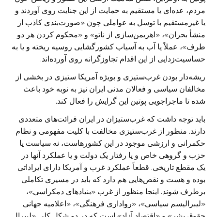
مردم، عده‌ای یا مستقیم به حمایت از این جنایت روی آوردند و
یا غیرمستقیم با توسل به عواملی چون «صورت‌بندی کاذب از
منشأ بحران»، «اهریمن‌سازی از ناتو» و «محکوم کردن هر دو
طرف»، عملاً یا آب به آسیاب کشورگشایی روسیه ریخته و یا به
حساسیت‌زدایی از این اقدام تجاوزگرانه روی آورده‌اند.
ریشه‌دار بودن غرب‌ستیزی و بویژه آمریکا ستیزی در بخشی از
مخالفان سیاسی و فعالان مدنی ایران نیز به نوبه خود باعث
شده تا ماجراجویی پوتین این گرایش را فعال کند.
باید توجه داشت که غرب‌ستیزان در ایران قرائت‌های متعددی
دارند. منظور از غرب‌ستیزی مخالفت با کلیت مفهومی و نظام
حکمرانی و ارزشی موجود در این کشورهاست، نه سیاست یا
حزب و گروهی خاص و یا رفتار یک دولت و یا عملکرد آنها در
یک مقطع تاریخی. قطعاً عملکرد غرب و آمریکا دارای ایراداتی
بوده و هست و نقص‌هایی هم دارد که باید در مسیری تکاملی
برطرف شوند. اینجا منظور از غرب «بنیادهای دمکراسی»،
«لیبرالیسم سیاسی»، «رواداری فرهنگی»، «اعلامیه جهانی
حقوق بشر» و «اقتصاد آزاد» است که در دو شکل کلی «لیبرال