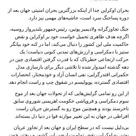
بحران اوکراین جدا از اینکه بزرگترین بحران امنیتی جهان بعد از
دوره پساجنگ سرد است، حاشیه‌های مهمی نیز دارد.
جنگ تجاوزگرانه ولادیمیر پوتین، رئیس‌جمهور بلندپرواز روسیه،
اگرچه هدف ظاهری تحمیل خواست خود بر اوکراین و نقض
حاکمیت ملی این کشور را دنبال می‌کند، اما در کنه خود بیانگر
ستیز با دمکراسی و ارزش‌های تمدنی کنونی دنیاست؛ یک
حرکت ارتجاعی خطرناک که با قدرت گرفتن اقتصادی چین در
دهه گذشته امیدوار شده تا تلاشی دیگر برای بازسازی مدل
حکمرانی اقتدرگرایی، نفی انسان آزاد و خودمختار، انحصارات
اقتصادی گسترده، پوپولیسم در شقوق چپ و راست انجام دهد.
از این رو تمامی گرایش‌هایی که از تحولات جهان بعد از موج
سوم دمکراسی و فروپاشی حکومت اهریمنی شوروی سابق
ناخرسند بودند و همچنین موج رو به گسترش جریان راست
افراطی در جهان به این تغییر موازنه قوا در دنیا دل بسته‌اند.
بی‌دلیل نیست که در سطح ایران و جهان بعد از تجاوز عریان
پوتین به اوکراین، نقض تمامیت ارضی این کشور و ریختن خون