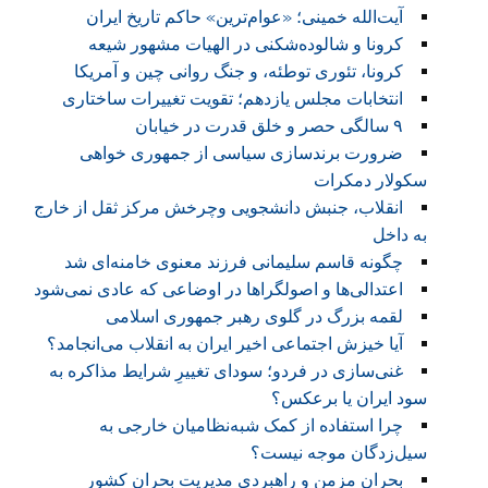
آیت‌الله خمینی؛ «عوام‌ترین» حاکم تاریخ ایران
کرونا و شالوده‌شکنی در الهیات مشهور شیعه
کرونا، تئوری توطئه، و جنگ روانی چین و آمریکا
انتخابات مجلس یازدهم؛ تقویت تغییرات ساختاری
۹ سالگی حصر و خلق قدرت در خیابان
ضرورت برند‌سازی سیاسی از جمهوری خواهی
سکولار دمکرات
انقلاب، جنبش دانشجویی وچرخش مرکز ثقل از خارج
به داخل
چگونه قاسم سلیمانی فرزند معنوی خامنه‌ای شد
اعتدالی‌ها و اصولگراها در اوضاعی که عادی نمی‌شود
لقمه‌ بزرگ در گلوی رهبر جمهوری اسلامی
آیا خیزش اجتماعی اخیر ایران به انقلاب می‌انجامد؟
غنی‌سازی در فردو؛ سودای تغییرِ شرایط مذاکره به
سود ایران یا برعکس؟
چرا استفاده از کمک شبه‌نظامیان خارجی به
سیل‌زدگان موجه نیست؟
بحران مزمن و راهبردی مدیریت بحران کشور