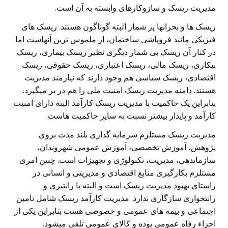
مدیریت ریسک و سازوکارهای وابسته به آن است.
ریسک ها و بحرانها پر شمار البته گوناگون هستند. ریسک های
فیزیکی مانند فروپاشی ساختمان، از ملموس ترین آنهاست اما
در کنار آن ریسک بی شمار دیگری نظیر ریسک بیماری، ریسک
بیکاری، ریسک مالی، ریسک اعتباری، ریسک حقوقی، ریسک
اقتصادی، ریسک سیاسی هم وجود دارند که نیازمند مدیریت
هستند. دامنه مدیریت ریسک امنیت ملی را هم در بر میگیرد.
بنابراین یک حاکمیت با مدیریت ریسک کارآمد البته دارای امنیت
کارآمد و پایدار بیشتر نسبت به سایر حاکمیت هاست.
مدیریت ریسک مستلزم سرمایه گذاری بلند مدت بروی
پژوهش، آموزش تخصصی، آموزش عمومی شهروندان،
سازماندهی، مدیریت، تکنولوژی و تجهیزات است. چنین امری
مستلزم بکارگیری منابع اقتصادی و مدیریتی و انسانی در
راستای بهبود مدیریت ریسک است و البته با رانتبری و
رانتخواری سازگاری ندارد. مدیریت کارآمد ریسک شامل تامین
اجتماعی و بیمه های عمومی و خصوصی هست بنابراین یکی از
اجزاء رفاه عمومی بوده و کالای عمومی تلقی میشود.