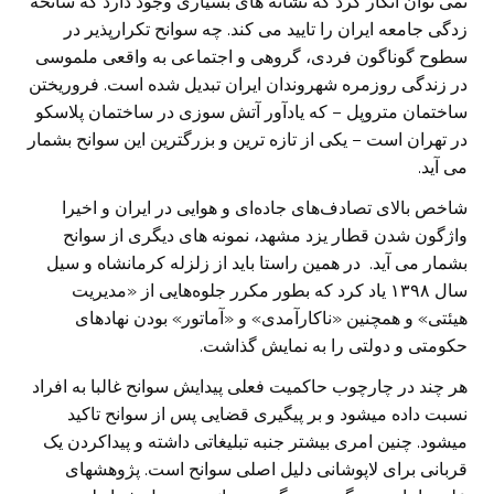
نمی توان انکار کرد که نشانه های بسیاری وجود دارد که سانحه
زدگی جامعه ایران را تایید می کند. چه سوانح تکرارپذیر در
سطوح گوناگون فردی، گروهی و اجتماعی به واقعی ملموسی
در زندگی روزمره شهروندان ایران تبدیل شده است. فروریختن
ساختمان متروپل – که یادآور آتش سوزی در ساختمان پلاسکو
در تهران است – یکی از تازه ترین و بزرگترین این سوانح بشمار
می آید.
شاخص بالای تصادف‌های جاده‌ای و هوایی در ایران و اخیرا
واژگون شدن قطار یزد مشهد، نمونه های دیگری از سوانح
بشمار می آید. در همین راستا باید از زلزله کرمانشاه و سیل
سال ۱۳۹۸ یاد کرد که بطور مکرر جلوه‌هایی از «مدیریت
هیئتی» و همچنین «ناکارآمدی» و «آماتور» بودن نهادهای
حکومتی و دولتی را به نمایش گذاشت.
هر چند در چارچوب حاکمیت فعلی پیدایش سوانح غالبا به افراد
نسبت داده میشود و بر پیگیری قضایی پس از سوانح تاکید
میشود. چنین امری بیشتر جنبه تبلیغاتی داشته و پیداکردن یک
قربانی برای لاپوشانی دلیل اصلی سوانح است. پژوهشهای