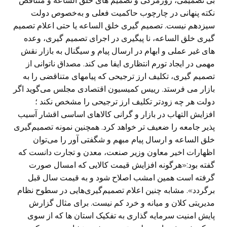
بی تصمیمی، روزمرگی و تصمیم های خلق الساعه و متناقض
نکته پنهانی در چارچوب حاکمیت فعلی و به‌خصوص دولت
سیزدهم نیست. تصمیم گیری خلق الساعه یا حتی اعلام تصمیم
گیری خلق الساعه، نا پیگیری در اجرای تصمیم گیری، وعده
های غیر عملی و ابهام در ارسال پیام و سیگنال به بازار نقش
مهمی در ایجاد تورم انتظاری ایفا می کند. مصداق ناتوانی از
تصمیم گیری، تکلیف ارز ترجیحی که پیامهای متناقضی را به
بازار می فرستد. رییس کمیسیون اقتصادی مجلس می‌گوید اگر
دولت هر چه زودتر تکلیف ارز ترجیحی را مشخص نکند ؛
افزایش التهاب در بازار و گرانی کالاهای اساسی اقشار آسیب
پذیر جامعه را ضعیف تر خواهد کرد. همچنین نمونه تصمیم‌گیری
خلق الساعه و ارسال پیام مبهم و شگفتی آور را می‌توان
اظهارات اخیر معاون وزیر صنعت، معدن و تجارت دانست که
گفته بود:«هرگونه افزایش قیمت کالایی که امسال صورت
گرفته است همین امشب اصلاح شود و به قیمت سال قبل
برگردد». مشابه چنین اعلام تصمیم‌گیری‌هایی در سطوح نظام
مدیریتی کلان و میانه و خرد کم نیست. برای مثال گزارش
پایش امنیت سرمایه گذاری به تفکیک استان ها که از سوی