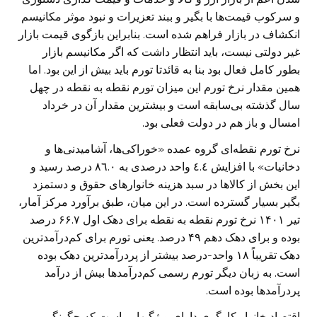
و سرکوب قیمت‌ها با بگیر و ببند تعزیرات و نبود موثر مکانیسم
انکشاف در بازار فراهم شده است. بنابراین بازگوی قیمت بازار
غیر دولتی نیست، باید انتظار داشت که اگر مکانیسم بازار
بطور کامل فعال بود بنا به قائدتا تورم باید بیش از این بود. اما
همین مقدار نرخ تورم این میزان تورم نقطه به نقطه در چهل
سال گذشته بی‌سابقه است و بیشترین مقدار آن در خرداد
امسال و باز هم در دولت فعلی بود.
نرخ تورم نقطه‌ای گروه عمده «خوراکی‌ها، آشامیدنی­‌ها و
دخانیات» با افزایش ٤.٤ واحد درصدی به ٨٦.٠ درصد رسید و
این بخش از کالاها در سبد هزینه خانوارهای حقوق و دستمزد
بگیر بسیار گسترده است. در این میان، طبق برآورد مرکز آمار،
تیر ۱۴۰۱ نرخ تورم نقطه به نقطه برای دهک اول ۶۶.۷ درصد
بوده و برای دهک دهم ۴۹ درصد. یعنی تورم برای کم‌درآمدترین
دهک تقریباً ۱۸ واحد-درصد بیشتر از پردرآمدترین دهک بوده
است. به زبان دیگر تورم رسمی کم‌درآمدها بیش از درآمد
پردرآمدها بوده است.
اقتصاد خانوار کارگری دارای ویژگیهایی است که چگونگی