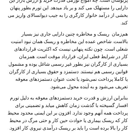
پرنوسان است. چه امواج تورمی قدرت خرید و ارزش بازار این
دارایی را مستهلک می کند و بر باد میدهد. این تورم بطور پنهان
بخشی از درآمد خانوار کارگری را به جیب دیوانسالای واریز می
کند.
هم‌زمان ریسک و مخاطره چنین دارایی جاری نیز بسیار
بالاست. شاخص عمده این مخاطره و ریسک همان نبود امنیت
شغلی است. چون نکته پنهانی نیست که اکثریت قراردادهای
کار در شرایط فعلی ایران، قرارداد موقت است. همزمان
بسیاری از کارگران نیز بطور غیر رسمی شاغل بوده و مشمول
قوانین رسمی هم نیستند. دستمزد و حقوق بسیاری از کارگران
یا کاملا پرداخت نمی‌شود یا تحت عنوان دستمزدهای معوقه
تعریف می‌شود و به آینده محول می‌شود.
بنابراین ارزش و قدرت خرید دستمزدهای معوقه به دلیل تورم
افسار گسیخته با گذشت زمان کاهش میابد و تضمینی برای
پرداخت همه آنهم وجود ندارد. افزون بر این ایمنی محدود محیط
کار که ریسک بیماری یا حوادث حین کار و حتی مرگ در محیط
کار را بالا برده است را باید بر ریسک درآمدی نیروی کار افزود.