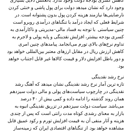
کاهش کسری بودجه دولت وجود ندارد. بالعکس دلایل بسیاری
وجود دارد که نشان میدهد دولت برای پول پاشی و خنثی کردن
نارضایتی‌ها نیازمند هزینه کردن پول بدون پشتوانه است. در
شرایط فعلی که ایجاد درآمد با تنگناهای درآمدی روبرو است
چنین سیاستی با توجه به فساد مالی-مدیریتی و ناکارآمدی به
کسری بودجه بیشتر، افزایش نقدینگی و پایه پولی و لاجرم به
تداوم نرخ‌های بالای تورم می‌انجامد. پیامدهای چنین امری
کاهش ارزش ریال در مقابل ارزهای معتبر بین‌المللی خواهد بود
و دور باطل افزایش دلار و قیمت کالاها غیر قابل اجتناب خواهد
بود.
نرخ رشد نقدینگی
تازه ترین آمار نرخ رشد نقدینگی نشان میدهد که آهنگ رشد
نقدینگی در چارچوب سیاست‌های پولی و مالی دولت سیزدهم
همان روند گذشته را ادامه داده و کمی بیش از ۴۰ درصد
می‌باشد. سیاست دولت سیزدهم در تزریق نقدینگی انبوه به
بازار به معنای رشدی کوتاه مدت رانتی است که پس از چندی
هزینه و آثار منفی آن به قیمت افزایش تورم و رکود عمیق قابل
مشاهده خواهد بود. از تنگناهای اقتصادی ایران که زمینه‌ساز