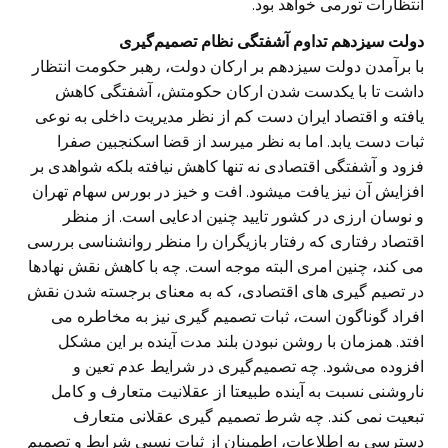
انتظارات تورمی خواهد بود.
دولت سیزدهم تداوم آشفتگی نظام تصمیم‌گیری
با برآمدن دولت سیزدهم بر ارکان دولت، رهبر حکومت انتظار
داشت تا با یکدست شدن ارکان حکومتش، آشفتگی کاهش
یافته و اقتصاد ایران دست کم از نظر مدیریت داخلی به نوعی
ثبات دست یابد. اما به نظر میرسد از قضا اسکنجبین صفرا
فزود و آشفتگی اقتصادی نه تنها کاهش نیافته بلکه شواهدی بر
افزایش آن نیز یافت میشود. افت و خیز در بورس سهام تهران
و نوسان ارزی در کشور تایید چنین ادعایی است. از منظر
اقتصاد رفتاری که رفتار بازیگران را منظر روانشناسی بررسی
می کند، چنین امری البته موجه است. چه با کاهش نقش نهادها
در تصیم گیری های اقتصادی، که به معنای برجسته شدن نقش
افراد گوناگون است، ثبات تصمیم گیری نیز به مخاطره می
افتد. همزمان با روشن نبودن بلند مدت آینده بر این مشکل
افزوده می‌شود. چه تصمیم‌گیری در شرایط عدم تعین و
ناروشنی نسبت به آینده طبیعتا از عقلانیت متعارف و کامل
تبعیت نمی کند. چه شرط تصمیم گیری عقلانی متعارف
دسترسی به اطلاعات، اطمینان از ثبات نسبی شرایط و تصمیم