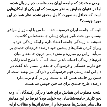
‌برخي معتقدند كه جامعه ايران مدت‌هاست دچار زوال شده،
اما در عنوان همايش به نظر مي‌رسد كه اين يكي از امكان‌هايي
است كه حداقل به صورت كامل محقق نشده. نظر شما در اين
مورد چيست؟
البته كه جامعه ايران فرسوده شده، اما من با ايده زوال موافق
نيستم. من تحت تاثير جريان زيملي جامعه‌شناس كلاسيك
هميشه به زايندگي جامعه اعتقاد دارم و اينكه زندگي خود با
ويران كردن شكل‌هاي پيشين خود درصدد فرم‌هاي جديدي بر
مي‌آيد. از اين رو مبارزه و تنش دايمي درون جامعه و ميان
فرم‌هاي زندگي اجتناب‌ناپذير است. اما آيا با طرح ايده زايايي
حق داريم خستگي و فرسودگي جامعه را نبينيم. بايد گفت در
دل اين ايده زيملي فهم فرسودگي و دلزدگي نيز نهفته است. از
همين رو جامعه همين كه به سمت ويراني گام برمي‌دارد
درصدد طرح جديدي براي ساختن خويش هم هست.
‌نتيجه مطلوب اين همايش براي شما و برگزاركنندگان آن و به
نحو كلي‌تر جامعه‌شناسان چه خواهد بود؟ فرضا در اين همايش
مثل ساير همايش‌ها مجموعه‌اي از سخنراني‌ها و مقالات ارايه