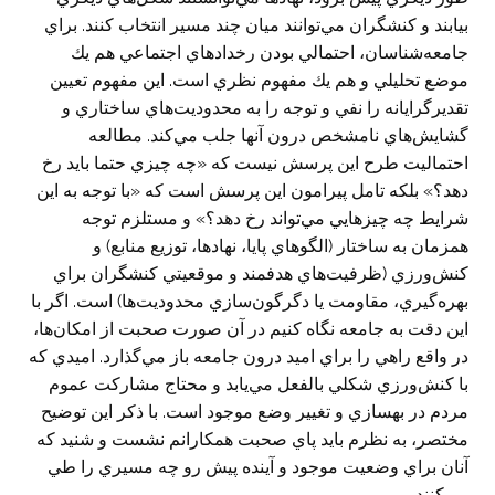
بيابند و كنشگران مي‌توانند ميان چند مسير انتخاب كنند. براي
جامعه‌شناسان، احتمالي بودن رخدادهاي اجتماعي هم يك
موضع تحليلي و هم يك مفهوم نظري است. اين مفهوم تعيين
تقديرگرايانه را نفي و توجه را به محدوديت‌هاي ساختاري و
گشايش‌هاي نامشخص درون آنها جلب مي‌كند. مطالعه
احتماليت طرح اين پرسش نيست كه «چه چيزي حتما بايد رخ
دهد؟» بلكه تامل پيرامون اين پرسش است كه «با توجه به اين
شرايط چه چيزهايي مي‌تواند رخ دهد؟» و مستلزم توجه
همزمان به ساختار (الگوهاي پايا، نهادها، توزيع منابع) و
كنش‌ورزي (ظرفيت‌هاي هدفمند و موقعيتي كنشگران براي
بهره‌گيري، مقاومت يا دگرگون‌سازي محدوديت‌ها) است. اگر با
اين دقت به جامعه نگاه كنيم در آن صورت صحبت از امكان‌ها،
در واقع راهي را براي اميد درون جامعه باز مي‌گذارد. اميدي كه
با كنش‌ورزي شكلي بالفعل مي‌يابد و محتاج مشاركت عموم
مردم در بهسازي و تغيير وضع موجود است. با ذكر اين توضيح
مختصر، به نظرم بايد پاي صحبت همكارانم نشست و شنيد كه
آنان براي وضعيت موجود و آينده پيش رو چه مسيري را طي
مي‌كنند.