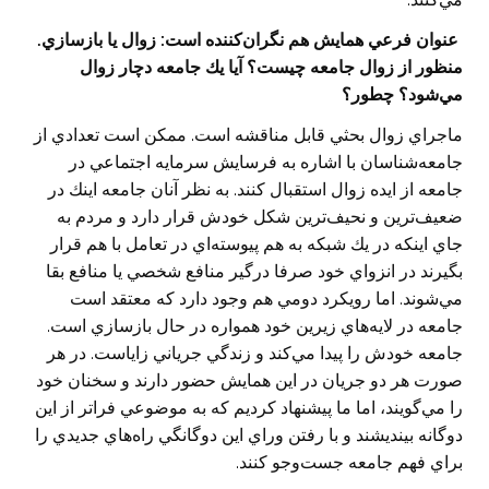
‌عنوان فرعي همايش هم نگران‌كننده است: زوال يا بازسازي.
منظور از زوال جامعه چيست؟ آيا يك جامعه دچار زوال
مي‌شود؟ چطور؟
ماجراي زوال بحثي قابل مناقشه است. ممكن است تعدادي از
جامعه‌شناسان با اشاره به فرسايش سرمايه اجتماعي در
جامعه از ايده زوال استقبال كنند. به نظر آنان جامعه اينك در
ضعيف‌ترين و نحيف‌ترين شكل خودش قرار دارد و مردم به
جاي اينكه در يك شبكه به هم پيوسته‌اي در تعامل با هم قرار
بگيرند در انزواي خود صرفا درگير منافع شخصي يا منافع بقا
مي‌شوند. اما رويكرد دومي هم وجود دارد كه معتقد است
جامعه در لايه‌هاي زيرين خود همواره در حال بازسازي است.
جامعه خودش را پيدا مي‌كند و زندگي جرياني زاياست. در هر
صورت هر دو جريان در اين همايش حضور دارند و سخنان خود
را مي‌گويند، اما ما پيشنهاد كرديم كه به موضوعي فراتر از اين
دوگانه بينديشند و با رفتن وراي اين دوگانگي راه‌هاي جديدي را
براي فهم جامعه جست‌وجو كنند.