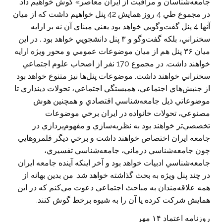
جامعه‌شناسان و مراقبت از ايران معاصر» گوش خواهيم داد.
در مجموع طي 4 روز همايش 42 پنل خواهيم داشت كه از ميان
آنها 4 پنل گفت‌وگويي خواهد بود يعني مبناي آن نه بر ارايه
سخنراني، بلكه گفت‌وگو و ۳ پنل دانشجويي خواهد بود . در اين
ميان ۳۶ پنل هم از ميان موضوعات عمومي و محور ويژه ارايه
خواهند داشت. در مجموع 170 نفر از اصحاب علوم اجتماعي
سخنراني خواهند داشت. موضوعات پنل‌ها نيز متنوع خواهد بود
از جنبش‌هاي اجتماعي، همبستگي اجتماعي، تحولات دينداري تا
موضوعاتي ذيل جامعه‌شناسي اقتصادي و همچنين هوش
مصنوعي، تحولات خانواده در ايران برخي موضوعات
تخصصي‌تر خواهند بود به نظريه‌سازي و مفهوم‌پردازي در
جامعه ايران اختصاص خواهند داشت و برخي ديگر قلمروهايي
چون جامعه‌شناسي درماني، جامعه‌شناسي تفسيري،
جامعه‌شناسي ادبيات خواهد بود و آخر اينكه آينده جامعه ايران
در چند پنل ويژه به بحث گذاشته خواهد شد. من بدين بهانه از
همه علاقه‌مندان به مباحث اجتماعي دعوت مي‌كنم كه در اين
همايش شركت كرده يا آن را به شيوه برخط گوش كنند.
روزنامه اعتماد ۱۴ مهر