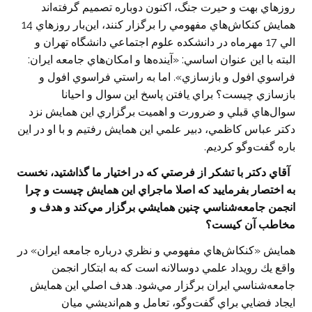
روزهاي بهت و حيرت جنگ، اكنون دوباره تصميم گرفته‌اند
همايش كنكاش‌هاي مفهومي را برگزار كنند، اين‌بار روزهاي 14
الي 17 مهرماه در دانشكده علوم اجتماعي دانشگاه تهران و
البته با اين عنوان اساسي: «آينده‌ها و امكان‌هاي جامعه ايران:
فراسوي افول و بازسازي». اما به راستي فراسوي افول و
بازسازي چيست؟ براي يافتن پاسخ اين سوال و احيانا
سوال‌هاي قبلي و ضرورت و اهميت برگزاري اين همايش نزد
دكتر عباس كاظمي، دبير علمي اين همايش رفتيم و با او در اين
باره گفت‌وگو كرديم.
‌آقاي دكتر با تشكر از فرصتي كه در اختيار ما گذاشتيد، نخست
به اختصار بفرماييد كه اصلا ماجراي اين همايش چيست و چرا
انجمن جامعه‌شناسي چنين همايشي برگزار مي‌كند و هدف و
مخاطب آن كيست؟
همايش «كنكاش‌هاي مفهومي و نظري درباره جامعه ايران» در
واقع يك رويداد علمي دوسالانه است كه به ابتكار انجمن
جامعه‌شناسي ايران برگزار مي‌شود. هدف اصلي اين همايش
ايجاد فضايي براي گفت‌وگو، تعامل و هم‌انديشي ميان