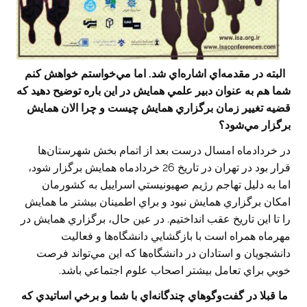
‌البته در مقدمه‌اي اشاره‌اي شد. اما مي‌خواستم خواهش كنم
شما هم به عنوان دبير علمي همايش در اين باره توضيح دهيد كه
قضيه تغيير زمان برگزاري همايش چيست و چرا الان همايش
برگزار مي‌شود؟
در خردادماه امسال درست بعد از اتمام بخش شهرستان‌ها
قرار بود در تهران در تاريخ 26 خردادماه همايش برگزار شود،
اما به دليل تهاجم رژيم صهيونيستي اسراييل به كشورمان
امكان برگزاري همايش نبود و براي اطمينان بيشتر ما همايش
را تا اين تاريخ عقب انداختيم. در عين حال، برگزاري همايش در
مهرماه همراه است با بازگشايي دانشگاه‌ها و فعاليت
دانشجويان و استادان در دانشگاه‌ها كه اين مي‌تواند فرصت
خوبي براي تعامل بيشتر اصحاب علوم اجتماعي باشد.
‌ما قبلا در گفت‌وگوهاي چندگانه‌اي با شما و برخي اساتيدي كه