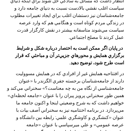
انتظار داشت كه مسائل به سادگي حل شوند براي اينكه دنياي
سياست اغلب نقشي بالادست نسبت به دنياي جامعه دارد و
جامعه‌شناسان نيز دستشان اغلب براي ايجاد تغييرات مطلوب
در زندگي مردم كوتاه است و هنگامي هم كه وارد عرصه
سياست مي‌شوند متاسفانه بيشتر در نقش كارگزار قدرت
عمل كردند تا مصلح اجتماعي.
‌در پايان اگر ممكن است به اختصار درباره شكل و شرايط
برگزاري همايش و محورهاي جزيي‌تر آن و مباحثي كه قرار
است طرح شود، توضيح دهيد.
در افتتاحيه همايش غير از افرادي كه در همايش مسووليت
دارند از جامعه‌شناسان برجسته جفري الگزندر با «عنوان
جامعه‌شناسي از نگاه من به چه معناست؟» سخنراني مي‌كند و
همين طور سخنراني پرويز پيران را با عنوان «جامعه لحظه‌اي»
خواهيم داشت كه به شرح وضعيتي اينجا و اكنون جامعه ما
مي‌پردازد. در برنامه اختتاميه نيز به سخنراني آصف بيات با
عنوان «كنشگري و كاوشگري علمي: رابطه بين دانشگاه و
عرصه عمومي» و علي ميرسپاسي با عنوان «جامعه