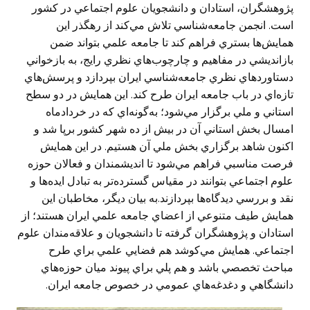
پژوهشگران، استادان و دانشجويان علوم اجتماعي در كشور
است. انجمن جامعه‌شناسي تلاش مي‌كند از رهگذر اين
همايش‌ها بستري فراهم كند تا جامعه علمي بتواند ضمن
بازانديشي در مفاهيم و چارچوب‌هاي نظري رايج، به بازخواني
دستاوردهاي نظري جامعه‌شناسي ايران بپردازد و پرسش‌هاي
تازه‌اي در باب جامعه ايران طرح كند. اين همايش در دو سطح
استاني و ملي برگزار مي‌شود؛ به‌گونه‌اي كه در خردادماه
امسال بخش استاني آن در بيش از ده شهر كشور برپا شد و
اكنون شاهد برگزاري بخش ملي آن هستيم. در اين همايش
فرصت مناسبي فراهم مي‌شود تا انديشمندان و فعالان حوزه
علوم اجتماعي بتوانند در مقياس گسترده‌تر به تبادل ايده‌ها و
نقد و بررسي ديدگاه‌ها بپردازند.به بيان ديگر، مخاطبان اين
همايش طيف متنوعي از اعضاي جامعه علمي ايران هستند؛ از
استادان و پژوهشگران گرفته تا دانشجويان و علاقه‌مندان علوم
اجتماعي. همايش مي‌كوشد هم فضايي علمي براي طرح
مباحث تخصصي باشد و هم پلي براي پيوند ميان حوزه‌هاي
دانشگاهي و دغدغه‌هاي عمومي در خصوص جامعه ايران.