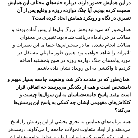
در اين همايش حضور دارند، درباره جنبه‌هاي مختلف اين همايش
صحبت كرده بوديم. آيا جنگ دوازده روزه و وقايع پس از آن
تغييري در نگاه و رويكرد همايش ايجاد كرده است؟
همان‌طور كه مي‌دانيد بخش بزرگ پنل‌ها از پيش آماده بودند و
مقالات در خردادماه دريافت شده بود. تغييري در محتواي
مقالات انجام نشده، اما در سخنراني‌ها حتما ما اين تغييرات و
تاثيرات را شاهد خواهيم بود. همين طور ما پنلي مستقل در
مورد پيامدهاي جنگ دوازده روزه در صبح پنجشنبه اضافه
كرديم تا واكنشي به اين رويداد نشان داده باشيم.
‌همان‌طور كه در مقدمه ذكر شد، وضعيت جامعه بسيار مبهم و
نامشخص است و همه از يكديگر مي‌پرسند چه اتفاقي قرار
است بيفتد. پاسخ جامعه‌شناسان به اين سوال‌ها چيست و
كنكاش‌هاي مفهومي ايشان چه كمكي به پاسخ اين پرسش‌ها
مي‌كند؟
همه برنامه‌هاي همايش به نحوي بخشي از اين پرسش را پاسخ
مي‌دهند و از ابعاد متفاوت تحولات جامعه را مي‌كاوند. درست‌تر
اين است كه بگوييم كه سايه اين ابهام بر تحليل جامعه‌شناسان