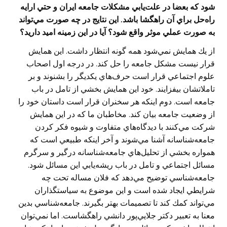
شود كه بعضا در علت‌يابي مشكلات جامعه ايران و حتي ارايه
راه‌حل براي آن راهگشا باشد. اين نتايج در چه صورت مي‌تواند
به صورت عملي موثر واقع شود؟ آيا در اين زمينه اميد داريد؟
از يك همايش نمي‌شود همه گونه انتظار داشت. اين همايش
قرار نيست مشكل جامعه را حل كند. در درجه اول اصحاب
علوم اجتماعي قرار است حرف‌هاي يكديگر را بشنوند و بر
تاملاتشان بيفزايند. خود اين همايش بخشي از تامل در باب
جامعه است. دوم اينكه هر سخنران قرار است داستان خود را
از وضعيت جامعه بيان كند. مخاطبان ما كه در اين همايش
شركت مي‌كنند با ديدگاه‌هاي متفاوت و شيوه فكر كردن
جامعه‌شناسانه آشنا مي‌شوند و آخر اينكه طبيعي است كه
همواره بخشي از تحليل‌هاي جامعه‌شناسانه درگير و سرگرم
مسائل اجتماعي و تامل در باب ريشه‌يابي اين مسائل شود.
جامعه‌شناسي توضيح مي‌دهد كه فلان مساله تحت چه
شرايطي ايجاد شده است و اين موضوع به سياستگذاران
مي‌تواند كمك كند تا تصميمات بهتر بگيرند. جامعه‌شناسي بدين
معنا به تعبير دكتر جلايي‌پور دانشي راهگشاست. اما نمي‌توان