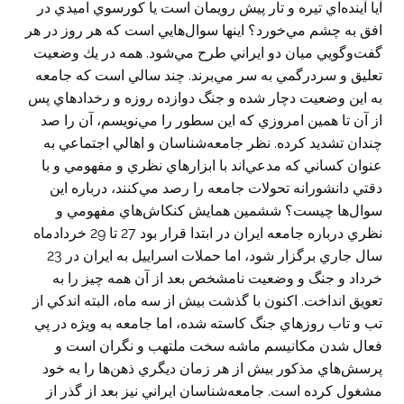
آيا آينده‌اي تيره و تار پيش رويمان است يا كورسوي اميدي در
افق به چشم مي‌خورد؟ اينها سوال‌هايي است كه هر روز در هر
گفت‌وگويي ميان دو ايراني طرح مي‌شود. همه در يك وضعيت
تعليق و سردرگمي به سر مي‌برند. چند سالي است كه جامعه
به اين وضعيت دچار شده و جنگ دوازده روزه و رخدادهاي پس
از آن تا همين امروزي كه اين سطور را مي‌نويسم، آن را صد
چندان تشديد كرده. نظر جامعه‌شناسان و اهالي اجتماعي به
عنوان كساني كه مدعي‌اند با ابزارهاي نظري و مفهومي و با
دقتي دانشورانه تحولات جامعه را رصد مي‌كنند، درباره اين
سوال‌ها چيست؟ ششمين همايش كنكاش‌هاي مفهومي و
نظري درباره جامعه ايران در ابتدا قرار بود 27 تا 29 خردادماه
سال جاري برگزار شود، اما حملات اسراييل به ايران در 23
خرداد و جنگ و وضعيت نامشخص بعد از آن همه‌ چيز را به
تعويق انداخت. اكنون با گذشت بيش از سه ماه، البته اندكي از
تب و تاب روزهاي جنگ كاسته شده، اما جامعه به ويژه در پي
فعال شدن مكانيسم ماشه سخت ملتهب و نگران است و
پرسش‌هاي مذكور بيش از هر زمان ديگري ذهن‌ها را به خود
مشغول كرده است. جامعه‌شناسان ايراني نيز بعد از گذر از