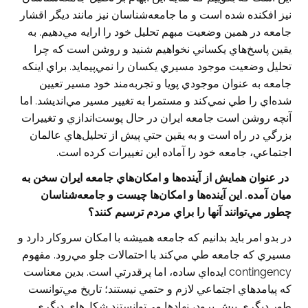
نيز افكنده شده است و ما جامعه‌شناسان نيز مانند ديگر اقشار
جامعه در همين وضعيت مبهم تحليل خود را ارايه مي‌دهيم. به
يقين پاسخ‌هاي يكساني نخواهيم شنيد و روشن است كه چرا
تحليل وضعيت موجود مسيري يكسان را نمي‌پيمايد. براي اينكه
جامعه به عنوان موجودي پويا و تجربه‌مند خود مسير تعيين
شده‌اي را طي نمي‌كند و مستمرا به تغيير مسير مي‌انديشد. اما
آنچه روشن است جامعه ايران در حال پوست‌اندازي و تغييرات
بزرگي در راه است و به يقين حتي پيش از تحليل‌هاي عالمان
اجتماعي، جامعه خود را آماده اين تغييرات كرده است.
‌در عنوان همايش از آينده‌ها و امكان‌هاي جامعه ايران سخن به
ميان آمده. اين آينده‌ها و امكان‌ها چيست و جامعه‌شناسان
چطور مي‌توانند آنها را براي مردم ترسيم كنند؟
در بدو امر بايد بدانيم كه جامعه هميشه با امكان سروكار دارد و
مسيري كه جامعه طي مي‌كند با احتمالات جلو مي‌رود. مفهوم
contingency ايده‌اي ساده، اما پرقدرتي است. بدين معناست
كه پيامدهاي اجتماعي لازم و حتمي نيستند؛ تاريخ مي‌توانست
طور ديگري پيش برود، نهادها مي‌توانستند شكل‌هاي ديگري