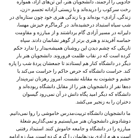
جادویی را ارجمند، دانشجویان هنر، این تن‌های آزاد، همواره
رخت سرکوب را دریده‌اند و با زیستی آزادانه تجسم «زن،
زندگی، آزادی» بوده‌اند و با زندگی هنری خود چون ستاره‌ای در
شب سیاه استبداد درخشیده‌اند. در گرماگرم خیزش مهسا،
دلیرانه در مسیر آزادی گام برداشتند و از مبارزه و مقاومت
حماسه آفریدند و هنری برتر از گوهر نشانمان دادند. سپاه
تاریکی که چشم دیدن این روشنان همیشه‌بیدار را ندارد حکم
کرده است که در نقاب ظلمت فروروند. دانشجویان هنر بار
دیگر در دانشگاه کنار هم ایستادند تا جمعشان پردۀ شب را پاره
کند. حراست دانشگاه که حرص حاکم را حراست می‌کند با
خشم و خشونت به مقابله نشست. امروز رهزنان تیره‌پندار
ده‌ها نفر از دانشجویان هنر را از مقابل دانشگاه ربوده‌اند و
دانشگاه که دیگر امید پگاه دانش در آن نمی‌رود گیسوان
دختران را به زنجیر می‌کشد.
ما دانشجویان دانشگاه تربیت‌مدرس خاموشی را روا نمی‌دانیم.
دوشادوش دانشجویان هنر می‌ایستیم و نمی‌گذاریم شعلۀ
مبارزه را در دانشگاه و جامعه خاموش کنند. استبداد رفتنی
است و هرم آزادی بدن‌هایمان را گرم کرده است. مبارزه ادامه