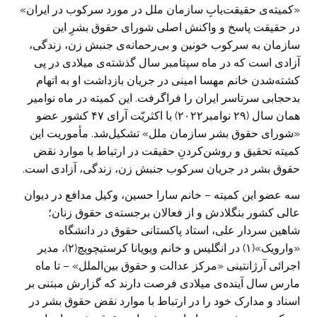
«کمیته‌ی حقیقت‌یابِ سازمان ملل در مورد سرکوب در ایران»
در حقیقت پاسخ و واکنش اصلی شورای حقوق بشرِ این
سازمان به سرکوب خونین و بی‌رحمانه‌ی جنبش زن، زندگی،
آزادی است که در ماه سپتامبر سال گذشته‌ی میلادی در پی
کشته‌شدن خانم مهسا امینی در جریان بازداشت او به اتهام
بدحجابی سرتاسر ایران را فراگرفت. این کمیته در ماه نوامیر
همان سال (٢٩ نوامبر٢٠٢٢) با اکثریّت آرای ۴۷ کشور عضو
«شورای حقوق بشر سازمان ملل» تشکیل‌شد. مأموریت این
کمیته‌ تحقیق و روشن‌کردنِ حقیقت در ارتباط با موارد نقض
حقوق بشر در جریان سرکوب جنبش زن، زندگی، آزادی است.
سه عضو این کمیته – خانم سارا حسین، وکیل مدافع در دیوان
عالی کشور بنگلادش و از فعالان برجسته‌ی حقوق زنان؛
شاهین سردار علی، استاد پاکستانی حقوق در دانشگاه
«وارویک»(۱) در انگلیس و خانم ویویانا کرستیچویچ(٢)، مدیر
اجرائی آرژانتینی «مرکز عدالت و حقوق بین‌الملل» – تا ماه
مارس سال آینده‌ی میلادی فرصت دارند که گزارش مبتنی بر
اسناد و مدارک خود را در ارتباط با موارد نقض حقوق بشر در