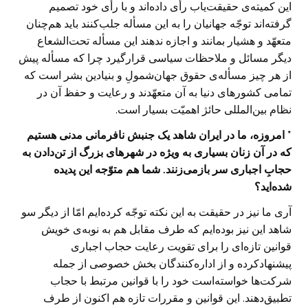
این کمیته‌ی حقیقت‌یاب رأی داده‌اند و با رأی خود تصمیم
گرفته‌اند توجّه جهانیان را به این مسأله جلب‌کنند باید هم‌چنان
متعهّد و هشیار بمانند و اجازه ندهند این مسأله تحت‌الشعاع
دیگر مسائل و ملاحظات سیاسی قرارگیرد چرا که مسأله‌ پیش
از هر چیز مسأله‌ی حقوق جهان‌شمولِ و بنیادین بشر است که
تمامی کشورهای دنیا به آن متعهّدند و رعایت و حفظ آن در
نظام بین‌المللی حائژ اهمیّت بسیار است.
* امروزه، ما در ایران شاهد یک جنبش نافرمانی مدنی هستیم
که در آن زنان بسیاری به ویژه در شهرهای بزرگ از تن‌دادن به
حجابِ اجباری سر بازمی‌زنند. شما هم متوّجه این پدیده
شده‌اید؟
آری ما نیز در حقیقت به این نکته توجّه کرده‌ایم امّا از دیگر سو
شاهد این نیز بوده‌ایم که طرف مقابل هم به نوبه‌ی خویش
قوانین تازه‌ای را برای تقویت رعایت حجاب اجباری
پیشنهادکرده و از اداره‌کنندگان بخش خصوصی از جمله
شرکت‌ها خواسته‌است خود را با قوانین مرتبط با حجاب
تطبیق‌دهند. این قوانین و مقررات تازه هم اکنون از طرف