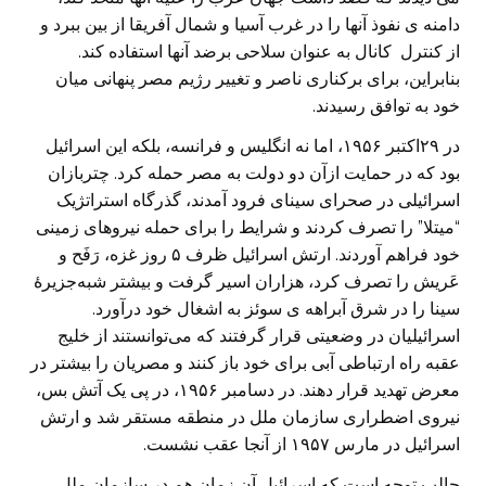
دامنه ی نفوذ آنها را در غرب آسیا و شمال آفریقا از بین ببرد و
از کنترل کانال به عنوان سلاحی برضد آنها استفاده کند.
بنابراین، برای برکناری ناصر و تغییر رژیم مصر پنهانی میان
خود به توافق رسیدند.
در ۲۹اکتبر ۱۹۵۶، اما نه انگلیس و فرانسه، بلکه این اسرائیل
بود که در حمایت ازآن دو دولت به مصر حمله کرد. چتربازان
اسرائیلی در صحرای سینای فرود آمدند، گذرگاه استراتژیک
“میتلا” را تصرف کردند و شرایط را برای حمله نیروهای زمینی
خود فراهم آوردند. ارتش اسرائیل ظرف ۵ روز غزه، رَفَح و
عَریش را تصرف کرد، هزاران اسیر گرفت و بیشتر شبه‌جزیرۀ
سینا را در شرق آبراهه ی سوئز به اشغال خود درآورد.
اسرائیلیان در وضعیتی قرار گرفتند که می‌توانستند از خلیج
عقبه راه ارتباطی آبی برای خود باز کنند و مصریان را بیشتر در
معرض تهدید قرار دهند. در دسامبر ۱۹۵۶، در پی یک آتش بس،
نیروی اضطراری سازمان ملل در منطقه مستقر شد و ارتش
اسرائیل در مارس ۱۹۵۷ از آنجا عقب نشست.
جالب توجه است که اسرائیل آن زمان هم در سازمان ملل