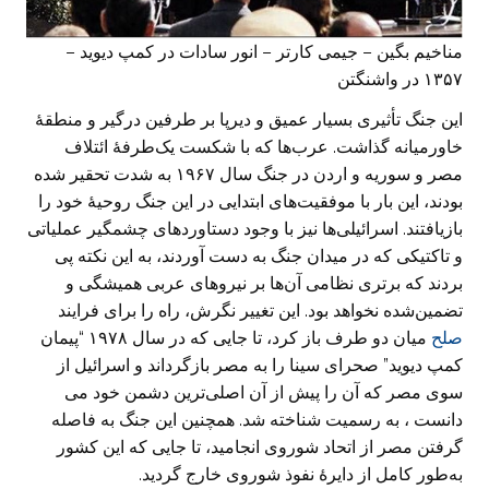
مناخیم بگین – جیمی کارتر – انور سادات در کمپ دیوید –
۱۳۵۷ در واشنگتن
این جنگ تأثیری بسیار عمیق و دیرپا بر طرفین درگیر و منطقهٔ
خاورمیانه گذاشت. عرب‌ها که با شکست یک‌طرفهٔ ائتلاف
مصر و سوریه و اردن در جنگ سال ۱۹۶۷ به شدت تحقیر شده
بودند، این بار با موفقیت‌های ابتدایی در این جنگ روحیهٔ خود را
بازیافتند. اسرائیلی‌ها نیز با وجود دستاوردهای چشمگیر عملیاتی
و تاکتیکی که در میدان جنگ به دست آوردند، به این نکته پی
بردند که برتری نظامی آن‌ها بر نیروهای عربی همیشگی و
تضمین‌شده نخواهد بود. این تغییر نگرش، راه را برای فرایند
صلح
میان دو طرف باز کرد، تا جایی که در سال ۱۹۷۸ “پیمان
کمپ دیوید” صحرای سینا را به مصر بازگرداند و اسرائیل از
سوی مصر که آن را پیش از آن اصلی‌ترین دشمن خود می
دانست ، به رسمیت شناخته شد. همچنین این جنگ به فاصله
گرفتن مصر از اتحاد شوروی انجامید، تا جایی که این کشور
به‌طور کامل از دایرهٔ نفوذ شوروی خارج گردید.