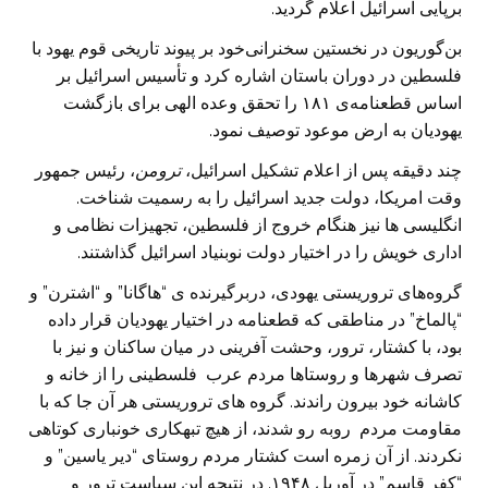
برپایی اسرائیل اعلام گردید.
بن‌گوریون در نخستین سخنرانی‌خود بر پیوند تاریخی قوم یهود با
فلسطین در دوران باستان اشاره کرد و تأسیس اسرائیل بر
اساس قطعنامه‌ی ۱۸۱ را تحقق وعده الهی برای بازگشت
یهودیان به ارض موعود توصیف نمود.
چند دقیقه پس از اعلام تشکیل اسرائیل،
ترومن
، رئیس جمهور
وقت امریکا، دولت جدید اسرائیل را به رسمیت شناخت.
انگلیسی ها نیز هنگام خروج از فلسطین، تجهیزات نظامی و
اداری خویش را در اختیار دولت نوبنیاد اسرائیل گذاشتند.
گروه‌های تروریستی یهودی، دربرگیرنده ی “هاگانا” و‌ “اشترن” و
“پالماخ” در مناطقی که قطعنامه در اختیار یهودیان قرار داده
بود، با کشتار، ترور، وحشت آفرینی در میان ساکنان و نیز با
تصرف شهرها و روستاها مردم عرب فلسطینی را از خانه و
کاشانه خود بیرون راندند. گروه های تروریستی هر آن جا که با
مقاومت مردم روبه رو شدند، از هیچ تبهکاری خونباری کوتاهی
نکردند. از آن زمره است کشتار مردم روستای “دیر یاسین” و
“کفر قاسم” در آوریل ۱۹۴۸. در نتیجه این سیاست ترور و