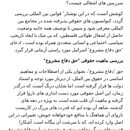
سرزمین های اشغالی چیست؟
کوشش آنست که در این نوشتار׳ قوانین بین المللی بررسی
گردد، کنوانسیون هایِ حقوقیِ پذیرفته شده در مجامع بین
المللی معرفی شود و سپس با توصیف همه جانبه وضعیت
حاصل از اشغال طولانی فلسطین، که بی شک با ابعاد تاریخی،
سیاسی، اجتماعی و انسانی متعددی همراه بوده است ، ادعای
“حق دفاع مشروع” اسرائیل مورد راستی آزمایی قرار گیرد.
بررسی ماهیت حقوقی
“
حق دفاع مشروع
“
حق “دفاع مشروع”، بعنوان یکی از اصطلاحات و مفاهیم
اساسی در حقوق بین الملل، از دیرباز مورد توجه و استناد
دولت ها قرار گرفته است. اما شایان درنگ آنست که درگذر
زمان، این اصل حقوقی مورد دست اندازی های ناروا قرار
گرفته و ماهیت آن قلب شده است. به ویژه در دهه های
گذشته، شاهد آن بوده ایم که قدرت های بزرگ در کاربست
ناروای آن هماهنگ با منافع خودخواهانه خویش، تغییراتی در این
اصل وارد کرده اند، که با سرشت آن بیگانه است. آشکارا
قدرت های بزرگ مفاهیم و تعریف جدیدی درباره دفاع مشروع