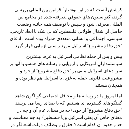
کوشش آنست که در این نوشتار׳ قوانین بین المللی بررسی
گردد، کنوانسیون هایِ حقوقیِ پذیرفته شده در مجامع بین
المللی معرفی شود و سپس با توصیف همه جانبه وضعیت
حاصل از اشغال طولانی فلسطین، که بی شک با ابعاد تاریخی،
سیاسی، اجتماعی و انسانی متعددی همراه بوده است ، ادعای
“حق دفاع مشروع” اسرائیل مورد راستی آزمایی قرار گیرد
پیش و پس از حمله نظامی اسرائیل به غزه، بیشترین
سیاستمدارانِ آمریکایی و اروپایی و رسانه های همسو با آنها بر
سر ادعای اسرائیل مبنی بر “حق دفاع مشروع” از خود و
مشروعیت قانونی حمله به غزه، با اسرائیل هم نظر بوده و
همچنان هستند.
اما امروز ما در رسانه ها و محافل اجتماعی گوناگون شاهد
گفتگو های گسترده ای هستیم که با صدای رسا می پرسند:
“حق دفاع مشروع” از خود، (چه در معنای عام آن و چه در
معنای خاص آن یعنی اسرائیل و یا فلسطین) به چه معناست و
حد و حدود آن کدام است؟ حقوق و وظائف دولت اشغالگر در