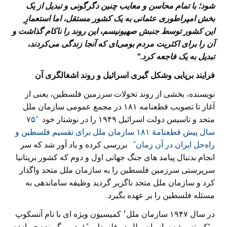
شود؛ با تمام محاسن و معایب چنین دگرگونی و تبدیل از یک
بخش امپراطوری عثمانی به یک کشور مستقل، اما استعمارِ
این کشور توسط جنبش صهیونیسم، این روند را ناکام گذاشت و
آن را برای اکثریت مردم بومی
ای که آنجا زندگی می
کردند،
تبدیل به یک فاجعه کرد.
“
فرایند برپایی وشکل گیری اسرائیل
و روند اشغالگری آن
نویسنده، بخشی از روند تحولات سرزمین فلسطین، یعنی از
آغاز تا تصویب قطعنامه ۱۸۱ در مجمع عمومی سازمان ملل
متحد و تاسیس دولت اسرائیل ۱۹۴۹ را در نوشتار خود
“۷۵
سال پیش قطعنامۀ ۱۸۱ سازمان ملل برای تقسیم فلسطین و
راه‌حل ایران در آن زمان”
بررسی کرده و یاد آور شد که سر
انجام بدنبال پیامد های جنگ جهانی اول و دوم که کشور بریتانیا
سرپرستی سرزمین فلسطین را به سازمان ملل متحد واگذار
کرد و سازمان ملل متحد ناگزیر گردید وظیفه ساماندهی به
مسئله فلسطین را بر عهده بگیرد.
در سال ۱۹۴۷ سازمان ملل׳ کمیسیون ویژه ای با نام آنسکوپ
ـ “کمیته ویژه سازمان ملل در فلسطین”
۱
در برگیرنده ی یازده