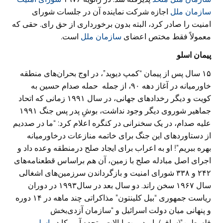
سازمان ملل
اجازه شرکت نماینده آن در جلسات شورای
امنیت را صادر کرد، البته بدون برخورداری از حق رای. حقی که
معمولاً فقط مختص اعضای
سازمان ملل
است.
پیمان اسلو
۱۵ سال پس از پیمان “کمپ دیوید”، در اوج بحران‌های منطقه
خاورمیانه در آغاز دهه ۹۰، از جمله حمله صدام حسین به
کویت و دیگر رخدادهای جهانی، در سال ۱۹۹۱ زمانی که اتحاد
جماهیر شوروی دیگر وجود نداشت، بوشِ پدر پس جنگ ۱۹۹۱
علیه صدام، در یک سخنرانی در کنگره اعلام کرد: “ما در صددیم
از دستاوردهای این جنگ برای خاتمه منازعات درخاورمیانه
بهره ببریم”! او به اعراب برای ایجاد صلح درمنطقه وعده داد و
اجرای اصل مبادله صلح با زمین، آن هم براساس قطعنامه‌های
۲۴۲ و ۳۳۸ شورای امنیت و بازگرداندن سرزمین‌های اشغالی
سال ۱۹۶۷ سخن راند. دو سال بعد در سال۱۹۹۳ در دوران
ریاست جمهوری “بیل کلینتون” مذاکراتی چند ماهه در ۱۴ دوره
و پنهانی میان دولت اسرائیل و “سازمان آزدی‌بخش
فلسطین”(ساف) با مدیریت ایالات متحده آمریکا در
اسلو،