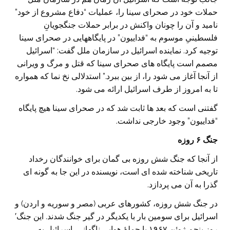
حملات خود در صحرای سینا را، عملیات “دفاع مشروع از خود”
نامید و آن را چونان واکنش در برابر حملات جنگجویانِ
فلسطینیِ موسوم به “فداییون” در پایگاههایی در صحرای سینا
توجیه کرد. نماینده اسرائیل در سازمان ملل گفت: “اسرائیل
مصمم است پایگاه های صحرای سینا که قتل و مرگ و ویرانی
از آنجا آغاز می شود را، از بین ببرد.” استدلالی نخ نما که همواره
تا به امروز از طرف اسرائیل ارائه می شود.
گفتنی است که بعد ها ثابت شد که در صحرای سینا هیچ پایگاه
“فداییون” وجود خارجی نداشت.
جنگ
۶
روزه
از آنجا که جنگ شش روزه بی گمان برای خوانندگان رخداد
تاریخی شناخته شده ای است، نویسنده در این جا به گونه ای
گذرا به آن می پردازد.
در جنگ شش روزه، کشورهای عربی (مصر و سوریه و اردن) و
اسرائیل برای سومین بار با یکدیگر در گیر جنگ شدند. این جنگ′
روز پنجم ژوئن ۱۹۶۷ با حملۀ هواییِ ناگهانیِ اسرائیل به