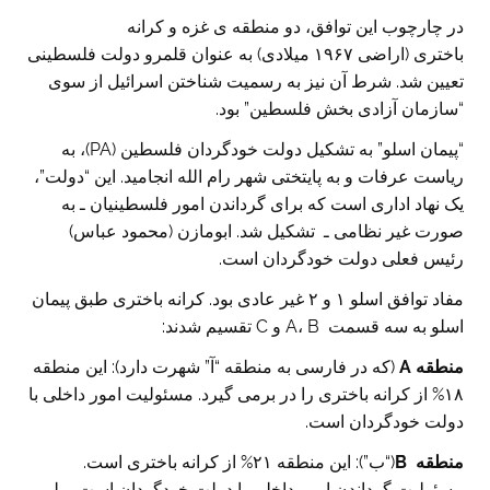
در چارچوب این توافق، دو منطقه ی غزه و کرانه
باختری (اراضی ۱۹۶۷ میلادی) به عنوان قلمرو دولت فلسطینی
تعیین شد. شرط آن نیز به رسمیت شناختن اسرائیل از سوی
“سازمان آزادی بخش فلسطین” بود.
“پیمان اسلو” به تشکیل دولت خودگردان فلسطین (PA)، به
ریاست عرفات و به پایتختی شهر رام الله انجامید. این “دولت”،
یک نهاد اداری است که برای گرداندن امور فلسطینیان ـ به
صورت غیر نظامی ـ تشکیل شد. ابومازن (محمود عباس)
رئیس فعلی دولت خودگردان است.
مفاد توافق اسلو ۱ و ۲ غیر عادی بود. کرانه باختری طبق پیمان
اسلو به سه قسمت A، B و C تقسیم شدند:
منطقه
A
(که در فارسی به منطقه “آ” شهرت دارد): این منطقه
۱۸% از کرانه باختری را در برمی گیرد. مسئولیت امور داخلی با
دولت خودگردان است.
منطقه
B
(“ب”): این منطقه ۲۱% از کرانه باختری است.
مسئولیت گرداندن امور داخلی با دولت خودگردان است، ولی