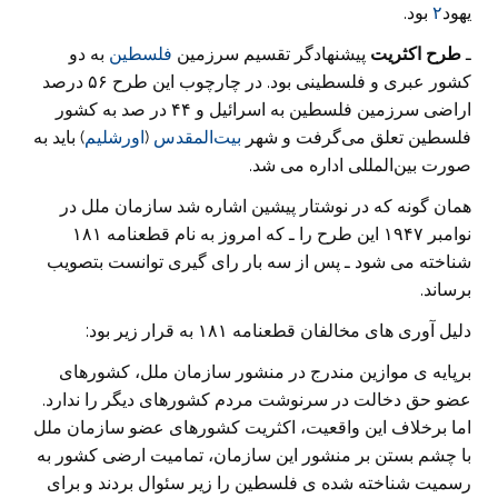
یهود
۲
بود.
ـ
طرح اکثریت
پیشنهادگر تقسیم سرزمین
فلسطین
به دو
کشور عبری و فلسطینی بود. در چارچوب این طرح ۵۶ درصد
اراضی سرزمین فلسطین به اسرائیل و ۴۴ در صد به کشور
فلسطین تعلق می‌گرفت و شهر
بیت‌المقدس
(
اورشلیم
) باید به
صورت بین‌المللی اداره می شد.
همان گونه که در نوشتار پیشین اشاره شد سازمان ملل در
نوامبر ۱۹۴۷ این طرح را ـ که امروز به نام قطعنامه ۱۸۱
شناخته می شود ـ پس از سه بار رای گیری توانست بتصویب
برساند.
دلیل آوری های مخالفان قطعنامه ۱۸۱ به قرار زیر بود:
برپایه ی موازین مندرج در منشور سازمان ملل، کشورهای
عضو حق دخالت در سرنوشت مردم کشورهای دیگر را ندارد.
اما برخلاف این واقعیت، اکثریت کشورهای عضو سازمان ملل
با چشم بستن بر منشور این سازمان، تمامیت ارضی کشور به
رسمیت شناخته شده ی فلسطین را زیر سئوال بردند و برای