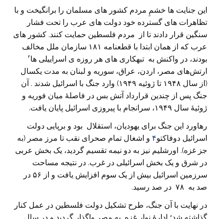
این جنایت ها خشمِ مردم کشور های مسلمان را برانگیخت و با
تظاهرات های گسترده خود دولت های عرب را تحت فشار
سنگین قرار دادند تا از مردم فلسطین حمایت کنند. کشور های
عرب که از همان ابتدا با قطعنامه ۱۸۱ سازمان ملل مخالف
بودند، در واکنش به تبهکاری های هر روزه ی اسراییلی ها׳
ارتش‌های مصر، اردن، عراق، سوریه و لبنان به مدت یکسال
(از سال ۱۹۴۸ تا ژوئیه ۱۹۴۹) وارد جنگ با اسرائیل شدند . آن
جنگ پس از چندین قرارداد آتش بس در فاصلۀ میان فوریه و
ژوئیۀ سال ۱۹۴۹، سرانجام با پیروزی اسرائیل پایان یافت.
رهاورد این جنگ برای یهودیان، استقلال بود و برپایی دولت
اسرائیل دوفاکتو
۴
و اشغال تمام صحرای نقب تا مرز مصر (به
جز غزه). اورشلیم نیز به دو نیمه تقسیم گردید، یک بخش عربی
در شرق و یک بخش اسرائیلی در غرب. در نتیجه مساحت
سرزمین اسرائیل بیش از یک سوم افزایش یافت و از ۵۶ در
صد به ۷۸ در صد رسید.
در نهایت با آن جنگ، طرح تشکیل دولت فلسطین در عمل کنار
گذاشته شد؛ ادارۀ نوار غزه به مصر واگذار گردید و در سال