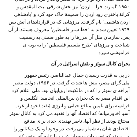
۱۹۵۰ “امارت فرا – اردن” نیز بخش شرقی بیت المقدس و
کرانۀ باختری رود اردن را ضمیمۀ خاک خود کرد و “پادشاهی
اردن هاشمی” نام گرفت. مرزهایی که در قراردادهای آتش بس
۱۹۴۹ تعیین شدند به “خط سبز فلسطین” معروف هستند. از آن
پس، سازمان ملل آن مرزها را به طور ضمنی به رسمیت
شناخت و مرزهای “طرح تقسیم فلسطین” را به بوته ی
فراموشی سپرد.
بحران کانال سوئز و نقش اسرائیل در آن
در پی به قدرت رسیدن جمال عبدالناصر، رئیس‌جمهور
ملی‌گرای مصر، تنش ها شدت گرفت. در ۱۹۵۶، دولت مصر
آبراهه ی سوئز را که در مالکیت اروپاییان بود، ملی اعلام کرد.
این اقدام مصر به یک بحران بین‌المللی انجامید. انگلیس و
فرانسه برای تامین منافع حیاتی و انرژی (نفت) خود از غرب
آسیا (خاورمیانه) که اقتصاد آنها را تغذیه می کرد به کانال سوئز
محتاج بودند. از نظر آنها، ناصر تهدیدی جدی برای منافع
اقتصادی شان به شمار می رفت. در وجود او، یک دیکتاتور را
می دیدند که قصد داشت جهان عرب را علیه آنها متحد کند،