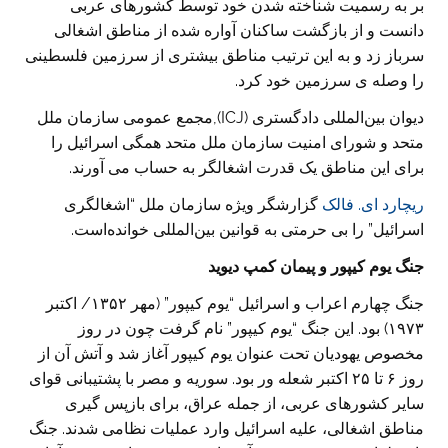
بر به رسمیت شناخته شدن خود توسط کشورهای عربی
دانست و از بازگشت ساکنان آواره شده از مناطق اشغالی
سرباز زد و به این ترتیب مناطق بیشتری از سرزمین فلسطینی
را وصله ی سرزمین خود کرد.
دیوان بین‌المللی دادگستری (ICJ),مجمع عمومی سازمان ملل
متحد و شورای امنیت سازمان ملل متحد همگی اسرائیل را
برای این مناطق یک قدرت اشغالگر به حساب می آورند.
ریچارد ای. فالک
گزارشگر ویژه سازمان ملل “اشغالگری
اسرائیل” را بی حرمتی به قوانین بین‌المللی خوانده‌است.
جنگ یوم کیپور و پیمان کمپ دیوید
جنگ چهارم اعراب و اسرائیل “یوم کیپور” (مهر ۱۳۵۲/ اکتبر
۱۹۷۳) بود. این جنگ “یوم کیپور” نام گرفت چون در روز
مخصوص یهودیان تحت عنوان یوم کیپور آغاز شد و آتش آن از
روز ۶ تا ۲۵ اکتبر شعله ور بود. سوریه و مصر با پشتیبانی قوای
سایر کشورهای عربی، از جمله عراق، برای بازپس گیری
مناطق اشغالی، علیه اسرائیل وارد عملیات نظامی شدند. جنگ