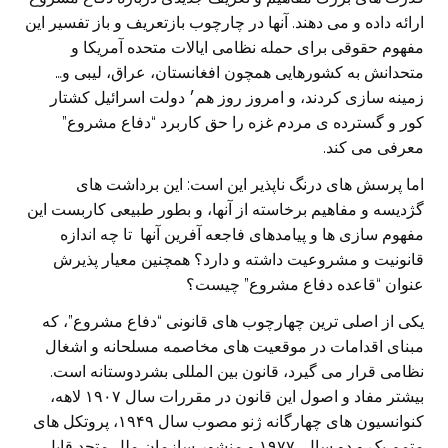
ارائه داده و می دهند. آنها در چارچوب بازتعریف و باز تفسیر این
مفهوم حقوقی برای حمله نظامی ایالات متحده آمریکا و
متحدانش به کشورهایی همچون افغانستان، عراق، لیبی و…
زمینه سازی کردند، و امروز روز هم׳ دولت اسرائیل کشتار
کور و گسترده ی مردم غزه را حق کاربرد “دفاع مشروع”
معرفی می کند.
اما پرسش های درنگ ناپذیر این است: این برداشت های
گژدیسه و مفاهیم برخاسته از آنها، و بطور طبیعی کاربست این
مفهوم سازی ها و پیامدهای فاجعه آفرین آنها تا چه اندازه
قانونیت و مشروعیت داشته و دارد؟ همچنین معیار پذیرش
عنوان “قاعده دفاع مشروع” چیست؟
یکی از اصلی ترین چهارچوب های قانونی “دفاع مشروع”، که
مبنای اقدامات در موقعیت های مخاصمه مسلحانه و اشغال
نظامی قرار می گیرد، قانون بین المللی بشردوستانه است.
بیشتر مفاد و اصول این قانون در مقررات سال ۱۹۰۷ لاهه،
کنوانسیون های چهارگانه ژنو مصوب سال ۱۹۴۹، پروتکل های
متمم یک و دو سال ۱۹۷۷ و منشور سازمان ملل متحد قابل