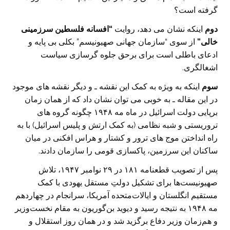
گرفته است؟
دوم
اینکه نشان می دهد، روایت
“
افسانه فلسطین سرزمینی
خالی
”
از سوی “سازمان جهانی صهیونیسم” بکلی بی پایه و
ادعای باطلی است برای برحق جلوه گرسازی سیاست
اشغالگری.
سوم
اینکه به ویژه به کمک این نقشه ـ و دیگر نقشه های موجود
در این مقاله ـ به خوبی می توان نشان داد که از همان زمان
برپایی دولت اسرائیل در ماه مه ۱۹۴۸ چگونه گروه های
تروریستی و شبه نظامی (به کمک ارتش و پلیس اسرائیل) با به
راه انداختن موج های ترور و کشتار و هراس افکنی در میان
ساکنان این سرزمین، پاکسازی قومی را سازمان دادند.
پس از تصویب قطعنامه ۱۸۱ در ۲۹ نوامبر ۱۹۴۷، تلاش
صهیونیست‌ها برای تشکیل دولتِ مستقل یهودی با کمک
مستقیم انگلستان و ایالات‌متحده آمریکا، سرانجام در چهاردهم
مه ۱۹۴۸ به نتیجه رسید و دیوید بن‌گوریون به مقام نخست‌وزیر
و هم‌زمان وزیر دفاع برگزید شد و در همان روز استقلال و