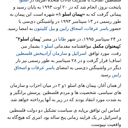
پایتخت نروژ، انجام شد که در ۲۰ اوت ۱۹۹۳ به پایان رسید و
پیمانی گرفت که به
«پیمان اسلو
۱
»
شهره است. این پیمان به
‌طور رسمی در ۱۳ سپتامبر ۱۹۹۳ در واشینگتن دی‌سی با
حضور
یاسر عرفات
،
اسحاق رابین
و
بیل کلینتون
به امضا رسید.
در ۲۴ سپتامبر ۱۹۹۵، در شهر
طابا
در مصر “
پیمان اسلو
۲”
که
بعنوان مکمل
موافقتنامه مقدماتی
اسلو ۱
بشمار می
رفت، مورد توافق
اسرائیل
و
سازمان آزادیبخش فلسطین
(ساف) قرار گرفت و در ۲۸ سپتامبر به طور رسمی نیز بار
دیگر در واشینگتن دی‌سی به امضای
یاسر عرفات
و
اسحاق
رابین
رسید.
از همان آغاز، پیمان های اسلو ۱و ۲ در میان احزاب و سازمان
های سیاسی، شخصیت ها و مردم فلسطین پرسش برانگیز و
به شدت مورد انتقاد بودند که در زیر به آنها پرداخته خواهد شد.
اساس این توافق برپایه ی سیاست تشکیل دو دولت فلسطین
و اسرائیل در یک فرایند زمانی پنج ساله بود. امری که هیچ‌گاه به
واقعیت نپیوست.