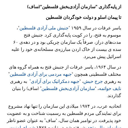
از پایه
گذاری
“
سازمان آزادی
بخش فلسطین
“
(ساف)
تا پیمان اسلو و دولت خودگردان فلسطین
یاسر عرفات در سال ۱۹۵۹ “
جنبش ملی آزادی فلسطین
“،
موسوم به فتح، را در کویت پایه‌گذاری کرد. جنبش فتح
مدت‌های دراز، صرفاً یک سازمان چریکی بود و در دهه‌ی ۶۰
سده ی بیست از خاک اردن مبارزه‌ی مسلحانه‌ی خود را علیه
اسرائیل پیش می‌‌برد.
در سال ۱۹۶۴، یاسر عرفات از جنبش فتح به همراه گروه های
مختلف فلسطینی همچون “
جبهه مردمی برای آزادی فلسطین
”
به رهبری
جرج حبش
، “
جبهه دمکراتیک برای آزادی”
به رهبری
نایف حواتمه
، “
سازمان آزادی‌بخش فلسطین
” (ساف) را بنیان
گذاردند.
اتحادیه عرب، در ۱۹۷۴ میلادی این سازمان را تنها نهاد مشروع
برای نمایندگی مردم فلسطین به رسمیت شناخت و به عضویت
خود پذیرفت. در نوامبر همان سال، “ساف” به عنوان عضو ناظر
سازمان ملل متحد
پذیرفته شد. در ژانویه ۱۹۷۶
شورای امنیت