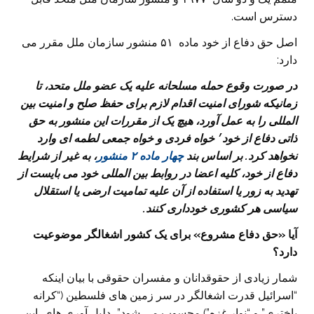
دسترس است.
اصل حق دفاع از خود ماده ۵۱ منشور سازمان ملل مقرر می
دارد:‌
در صورت وقوع حمله مسلحانه علیه یک عضو ملل متحد، تا
زمانیکه شورای امنیت اقدام لازم برای حفظ صلح و امنیت بین
المللی را به عمل آورد، هیچ یک از مقررات این منشور به حق
ذاتی دفاع از خود׳
خواه فردی و خواه جمعی لطمه ای وارد
نخواهد کرد. بر اساس بند
چهار ماده
۲
منشور
، به غیر از شرایط
دفاع از خود، کلیه اعضا در روابط بین المللی خود می بایست از
تهدید به زور یا استفاده از آن علیه تمامیت ارضی یا استقلال
سیاسی هر کشوری خودداری کنند.
آیا «حق دفاع مشروع» برای یک کشور اشغالگر موضوعیت
دارد؟
شمار زیادی از حقوقدانان و مفسران حقوقی با بیان اینکه
“اسرائیل قدرت اشغالگر در سر زمین های فلسطین (“کرانه
باختری” و “نوار غزه”) محسوب می شود”، دلیل آوری های این