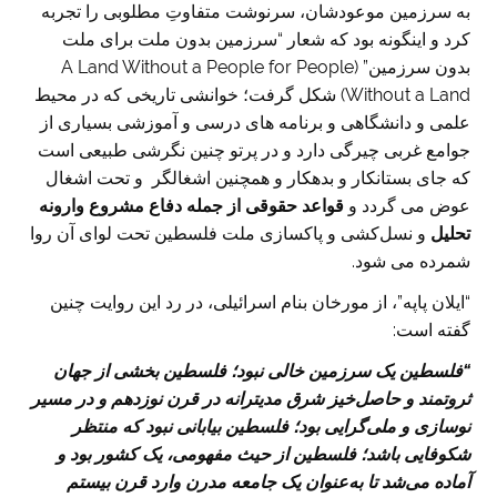
به سرزمین موعودشان، سرنوشت متفاوتِ مطلوبی را تجربه
کرد و اینگونه بود که شعار “سرزمین بدون ملت برای ملت
بدون سرزمین” (A Land Without a People for People
Without a Land) شکل گرفت؛ خوانشی تاریخی که در محیط
علمی و دانشگاهی و برنامه ‌های درسی و آموزشی بسیاری از
جوامع غربی چیرگی دارد و در پرتو چنین نگرشی طبیعی است
که جای بستانکار و بدهکار و همچنین اشغالگر و تحت اشغال
عوض می گردد و
قواعد حقوقی از جمله دفاع مشروع
وارونه
تحلیل
و نسل‌کشی و پاکسازی ملت فلسطین تحت لوای آن روا
شمرده می شود.
“ایلان پاپه”، از مورخان بنام اسرائیلی، در رد این روایت چنین
گفته است:
“
فلسطین یک سرزمین خالی نبود؛ فلسطین بخشی از جهان
ثروتمند و حاصل
خیز شرق مدیترانه در قرن نوزدهم و در مسیر
نوسازی و ملی
گرایی بود؛ فلسطین بیابانی نبود که منتظر
شکوفایی باشد؛ فلسطین از حیث مفهومی، یک کشور بود و
آماده می
شد تا به
عنوان یک جامعه مدرن وارد قرن بیستم