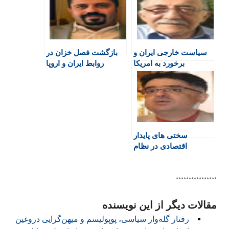
F
o
A
a
r
r
o
p
r
a
i
k
p
i
m
e
n
سیاست خارجی ایران و
بازگشت فصل خزان در
n
برخورد به امریکا
روابط ایران و اروپا
d
l
y
سختی های پایدار
اقتصادی در نظام
اسلامی، حتی پس از
تحریم ها!
****************
مقالات دیگر از این نویسنده
رفتار گله‌وار سیاسی، پوپولیسم و میهن‌گرایی دروغین