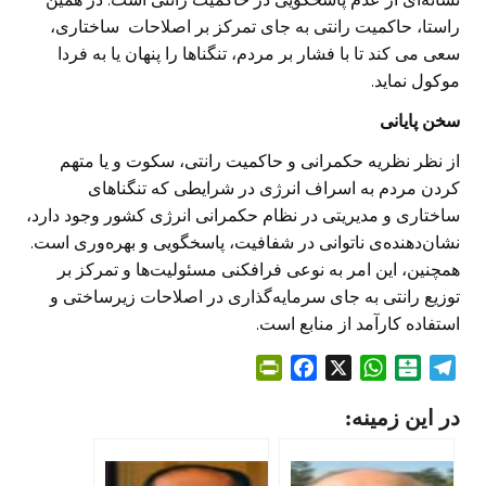
راستا، حاکمیت رانتی به جای تمرکز بر اصلاحات ساختاری،
سعی می کند تا با فشار بر مردم، تنگناها را پنهان یا به فردا
موکول نماید.
سخن پایانی
از نظر نظریه حکمرانی و حاکمیت رانتی، سکوت و یا متهم
کردن مردم به اسراف انرژی در شرایطی که تنگناهای
ساختاری و مدیریتی در نظام حکمرانی انرژی کشور وجود دارد،
نشان‌دهنده‌ی ناتوانی در شفافیت، پاسخگویی و بهره‌وری است.
همچنین، این امر به نوعی فرافکنی مسئولیت‌ها و تمرکز بر
توزیع رانتی به جای سرمایه‌گذاری در اصلاحات زیرساختی و
استفاده کارآمد از منابع است.
P
F
X
W
B
T
r
a
h
a
e
در این زمینه:
i
c
a
l
l
n
e
t
a
e
t
b
s
t
g