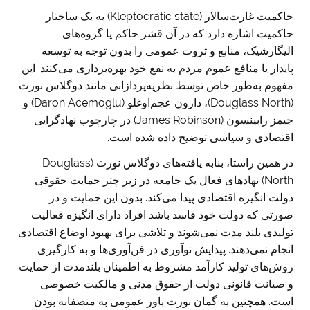
حاکمیت غارت‌سالار (Kleptocratic state) به یک ساختار
حاکمیت اشاره دارد که در آن قشر حاکم یا گروه‌های
الیگارشیک، منابع و ثروت عمومی را بدون توجه به توسعه
پایدار یا منافع عموم مردم به نفع خود بهره‌برداری می‌کنند. این
مفهوم به‌طور خاص توسط نظریه‌پردازانی مانند دوگلاس نورث
(Douglass North)، دارون عجم‌اوغلو (Daron Acemoglu) و
جیمز رابینسون (James Robinson) در چارچوب نهادگرایی
اقتصادی و سیاسی توضیح داده شده است.
در همین راستا، بنابه یافته‌های دوگلاس نورث (Douglass
North) نهادهای فعال یک جامعه در زیر چتر حمایت حقوقی
دولت انگیزه اقتصادی پیدا می‌کند. بدون این حمایت و در
صورتی که دولت خود فاسد باشد افراد دارای انگیزه فعالیت
تولیدی بلند مدت نمی‌شوند و تلاشی برای بهبود اوضاع اقتصادی
انجام نمی‌دهند. پیدایش نوآوری در فن‌آوری‌ها و به کارگیری
رو‌ش‌های تولید کارآمد مشروط به اطمینان بلندمدت از حمایت
و صیانت قانونی دولت از حقوق مدنی و مالکیت خصوصی
است. همچنین به گمان نورث باور عمومی به منصفانه بودن