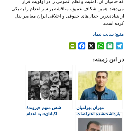
که حامیان آن، امنیت و نظم عمومی را در اولویت قرار
می‌دهند. همین شکاف عمیق، مناقشه بر سر اعدام را به یکی
از بنیادی‌ترین جدال‌های حقوقی و اخلاقی ایران معاصر بدل
کرده است.
منبع: سایت نیماد
P
F
X
W
B
T
r
a
h
a
e
در این زمینه:
i
c
a
l
l
n
e
t
a
e
t
b
s
t
g
F
o
A
a
r
r
o
p
r
a
i
k
p
i
m
e
n
مهران بهرامیان
شش متهم «پروندهٔ
n
بازداشت‌شده اعتراضات
اکباتان» به اعدام
d
۱۴۰۱ اعدام شد
محکوم شدند
l
y