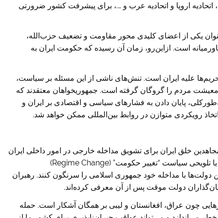
 اتحادیه اروپا و اتحادیه عرب و ….، برای پیشرفت کشور ضرورتی
عنوان یکی از اعضای کلیدی محور مقاومت و تضعیف حزب‌الله،
یانه است. ازاین‌رو، زمان آن رسیده که حکومت ایران به
یم‌ها علیه ایران است. تنش‌های ناشی از این مسئله بر سیاست،
و معیشت مردم را گروگان گرفته است. جمهوریخواهان معتقدند که
طورکلی، پایان دادن به فشارهای سیاسی و اقتصادی بر ایران و
خاذ رویکردی متوازن در روابط بین‌المللی ممکن خواهد شد.
هدین خلق ایران برای تشویق مداخله خارجی در امور داخلی ایران
افزایش یافته است. این گروه‌ها خواستار گنجاندن صریح یا تلویحی سیاست “تغییر حکومت” (Regime Change)
ین دولت‌ها با مداخله خود جمهوری اسلامی را سرنگون کنند. رهبران
بنیان‌گذاران دولت موقت پس از آن معرفی کرده‌اند.
ورهایی چون عراق، افغانستان و لیبی بر همگان آشکار است. حمله
طر می‌اندازد و می‌تواند عواقب جبران‌ناپذیری برای کشور ما از