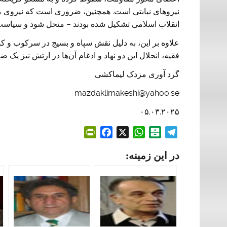
نیروهای نیابتی است. همچنین، ضروری است که نیروی 
انقلاب اسلامی تشکیل شده بودند – منحل شود و سیاست
علاوه بر این، به دلیل نقش سپاه و بسیج در سرکوب و کش
فقیه، انحلال این دو نهاد و ادغام آن‌ها در ارتش نیز 
گرد آوری مزدک لیماکشی
mazdaklimakeshi@yahoo.se
۰۵.۰۳.۲۰۲۵
P
F
X
W
B
T
r
a
h
a
e
در این زمینه:
i
c
a
l
l
n
e
t
a
e
t
b
s
t
g
F
o
A
a
r
r
o
p
r
a
i
k
p
i
m