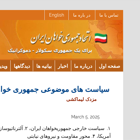
Ski
تماس با ما
در باره ما
English
t
conten
صفحه اول
درباره ما
اخبار
بیانیه ها
دیدگاهها
ویدی
سیاست های موضوعی جمهوری خواها
مزدک لیماکشی
March 5, 2025
آمریکا، ۴. محور مقاومت و نیروهای نیابتی