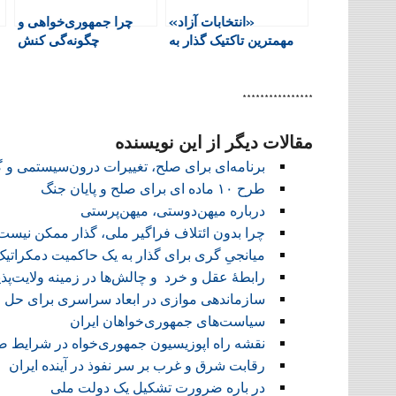
e
n
«انتخابات آزاد»
چرا جمهوری‌خواهی و
n
مهم‫ترین تاکتیک گذار به
چگونه‌گی کنش
d
دموکراسی
جمهوریخواهان؟
l
y
****************
مقالات دیگر از این نویسنده
برنامه‌ای برای صلح، تغییرات درون‌سیستمی و گذ
طرح ۱۰ ماده ای برای صلح و پایان جنگ
درباره میهن‌دوستی، میهن‌پرستی
چرا بدون ائتلاف فراگیر ملی، گذار ممکن نیست
میانجیِ گری برای گذار به یک حاکمیت دمکراتیک
رابطهٔ عقل و خرد و ‌چالش‌ها در زمینه ولایت‌پذ
سازماندهی موازی در ابعاد سراسری برای حل
سیاست‌های جمهوری‌خواهان ایران
نقشه راه اپوزیسیون جمهوری‌خواه در شرایط
رقابت شرق و غرب بر سر نفوذ در آینده ایران
در باره ضرورت تشکیل یک دولت ملی