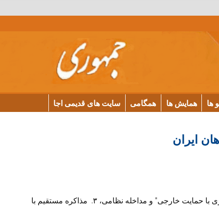
و ها
همایش ها
همگامی
سایت های قدیمی اجا
ن ایران
۱. سیاست خارجی جمهوریخواهان ایران، ۲. آلترناتیوسازی با حمایت خارجی” و مداخله نظامی، ۳. مذاکره مستقیم با