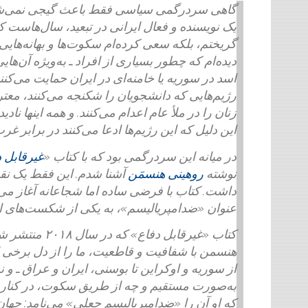
گاهی سردرگمی سیاسی فقط باعث گیجی نمی‌شود، 
یک نویسنده و فعال ایرانی در تبعید، سال‌هاست ک
گریختم، بلکه سعی کرده‌ام سکوت‌ها و بهانه‌هایی را 
دیده‌ام که چطور بسیاری از افراد ـ به‌ویژه آن‌های
اسد در سوریه یا خامنه‌ای در ایران حمایت می‌کنند
رژیم‌هایی که دانشجویان را شکنجه می‌کنند، معترض
زنان را در ملأ عام اعدام می‌کنند. و همه اینها نا
این دلیل که این رژیم‌ها ادعا می‌کنند در برابر غرب 
در میانه این سردرگمی بود که با کتاب «
غیرقابل 
نوشته
روهینی هنسمَن
آشنا شدم. این فقط یک نق
داشت. کتاب با فرضی ساده اما شجاعانه آغاز می‌
عنوان «ضد‌امپریالیسم»، به یکی از شکست‌های ا
کتاب «غیرقابل
هنسمن با شفافیت و قاطعیت، ما را از دل برخی ا
از سوریه و اوکراین تا بوسنی، ایران و عراق ـ 
به‌صورت مستقیم و چه از طریق سکوت، در کنار 
که او آن را «ضد‌امپریالیسم جعلی» می‌نامد: جهان‌