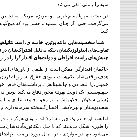
سوسیالیستی تلقی می‌شد.
در نتیجه، امپریالیسم غربی ـ و به‌ویژه آمریکا ـ به دش
می‌گرفت، حتی اگر چنان مستبد و خشن بود که هیچ‌گون
کند.
–
شما شخصیت‌هایی مانند پوتین، خامنه‌ای، اسد، نتانیاهو،
تفاوت‌های ایدئولوژیکشان، بلکه به‌دلیل اشتراک‌شان در
جنبش‌های راست افراطی و دولت‌های اقتدارگرا را در زم
حاکمان اقتدارگرا ممکن است از طیفی از باورهای ایدئول
هدف واقعی‌شان یکی‌ست: نابودی حقوق بشر و له‌کردن دمو
خمینی، یا البغدادی و جانشینانش ـ برداشت‌های خاص خود 
صهیونیستیِ یک دولت یهودی‌محور دفاع می‌کند. پوتین به
ژستی سکولار، حکومتش را بر محور جامعه علوی و با سرک
سفیدپوستان و بهره‌کشی افسارگسیخته سرمایه‌داری و 
اما همه این‌ها در یک چیز مشترک‌اند: نابودی هرگونه ناف
را طوری شکل می‌دهند که با میل دیکتاتورمآبانه‌شان سا
می‌شود. تنها در مواردی نادر ـ مثل مورد ترامپ ـ نهادها