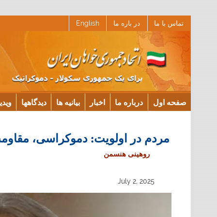
Ski
تماس با ما
در باره ما
English
t
conten
صفحه اول
درباره ما
اخبار
بیانیه ها
دیدگاهها
ویدی
مردم در اولویت: دموکراسی، مقاوم
روهینی هنسمن
July 2, 2025