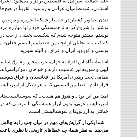
علیه حملات اسرائیل به فلسطین برگزار می‌شود، اعترا
اسلامی، شبه‌نظامیان عراقی و روسیه ـ تقریباً در هیچ‌جا 
دیدن تصاویر کشتار در حلب از شبکه الجزیره و در عین 
نوشتن را شروع کردم تا همبستگی خود را با مبارزه مرد
نوشتم، بیشتر متوجه شدم که شکست بخشی از چپ در م
که کتاب به تحلیلی از آنچه من «ضد‌امپریالیسم جعلی» می
بوسنی و کوزوو، ایران و عراق، و البته سوریه.
اساساً، نگاه این افراد به جهان، غرب‌محور و شرق‌شناسان
لیبی و سوریه نیز عاملیت دارند و خواهان دموکراسی‌اند. 
نظامی تحت رهبری آمریکا در افغانستان و عراق هم‌سطح می
قرار دادم ـ ضد‌امپریالیسمی که با هر شکل از امپریالیسم
امید من این بود ـ و هنوز هم هست ـ که سوسیالیست‌هایی
امپریالیسم غربی، بدون ابراز همبستگی با مردمی که در بر
خیانتی به ارزش‌های سوسیالیستی است.
–
شما یکی از گرایش‌های مهم در میان چپ را به چالش م
می‌بیند. به نظر شما، چه خطاهای تاریخی یا نظری باعث