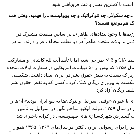
ن است با کمترین فشار باعث فروپاشی شود.
 ـ چه سکولار، چه تئوکراتیک و چه پوپولیست ـ را فهمید، وقتی همه
تیک هم‌موضع هستند؟
رژیم‌ها با وجود تضادهای ظاهری، بر اساس منفعت مشترک در
ی و ایالات متحده ظاهراً در دو قطب مخالف قرار دارند، اما در
کودتای ۱۳۳۲ علیه دولت سکولار و دموکرات مصدق توسط CIA و MI6 طراحی شد، اما با تأیید آیت‌الله کاشانی و مشارکت
عملی نیروهای اسلام‌گرا و اراذل و اوباش اجرا شد. در سال ۱۳۵۸ که بیش از ۵۰ دیپلمات آمریکایی در سفارت ایالات متحده
ارتر که نسبت به نقض حقوق بشر در ایران انتقاد داشت، شکستی
مین شکست به پیروزی ریگان کمک کرد ـ کسی که به نقض حقوق بشر
لیف ریگان آزاد کرد.
با عنوان «وقتی اسرائیل و نئوکان‌ها به نفع ایران بودند» آن‌ها را
گزارش داد، نشان می‌دهد که پس از حمله عراق به ایران در سال ۱۳۵۹، دولت لیکودِ مناخم بگین در اسرائیل به تأمین
رف گسترش شهرک‌سازی‌های صهیونیستی در کرانه باختری شد.
تمایل حزب کار اسرائیل برای ورود به این معاملات، مسیر را برای رسوایی ایران ـ کنترا در سال‌های ۱۳۶۴–۱۳۶۵ هموار