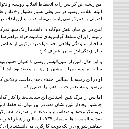
من ریشه این گرایش را به انحطاط انقلاب روسیه و ناتوا
البته انقلاب روسیه در شرایطی بسیار دشوار رخ داد و طب
اصولی به دموکراسی پایبند می‌ماندند، شاید این انقلاب به 
لنین در این میان نقش دوگانه‌ای داشت. از یک سو، تم
زمینه را برای تسلط گرایش‌های تمامیت‌خواه فراهم سا
ساختار نمایندگی واقعی، خود دولت به ترکیبی از عناصر بو
سال زندگی‌اش به آن اعتراف کرد.
با این حال، لنین از امپریالیسم روسی با عنوان «شووین
سلطه بر مستعمرات پیشین تزارها ـ و معتقد بود باید با آن
او در این زمینه با استالین اختلاف جدی داشت و تلاش 
روسیه و مستعمرات سابقش را تضمین کند
اما پس از مرگ لنین، استالین این سیاست‌ها را کنار گ
جانشین وفادار لنین نشان دهد. در این میان، نه فقط کم
تروتسکیست‌ها و ضد‌استالینیست‌ها هم به‌ندرت به س
ضد‌استالینیست‌ها به پیمان ۱۹۳۹ 
جماهیر شوروی را یک دولت کارگری می‌دانستند. برای 