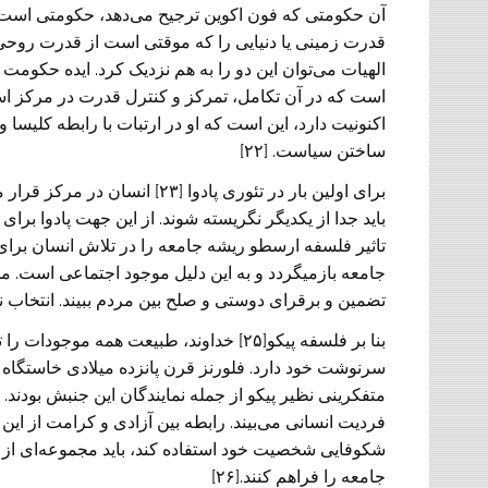
آن حکومتی که فون اکوین ترجیح می‌دهد، حکومتی است ک
قدرت زمینی‌ یا دنیایی را که موقتی است از قدرت روحی 
الهیات می‌توان این دو را به هم نزدیک کرد. ایده حکوم
است که در آن تکامل، تمرکز و کنترل قدرت در مرکز اس
اکنونیت دارد، این است که او در ارتبات با رابطه کلیس
ساختن سیاست. [۲۲]
برای اولین بار در تئوری پادوا
باید جدا از یکدیگر نگریسته شوند. از این جهت پادوا بر
تاثیر فلسفه ارسطو ریشه جامعه را در تلاش انسان برای 
جامعه بازمیگردد و به این دلیل موجود اجتماعی است. م
تضمین و برقرای دوستی و صلح بین مردم ببیند. انتخاب نو
بنا بر فلسفه پیکو[۲۵] خداوند، طبیعت همه م
سرنوشت خود دارد. فلورنز قرن پانزده میلادی خاستگاه 
متفکرینی نظیر پیکو از جمله نمایندگان این جنبش بودند. 
فردیت انسانی می‌بیند. رابطه بین آزادی و کرامت از این 
شکوفایی شخصیت خود استفاده کند، باید مجموعه‌ای از ام
جامعه را فراهم کنند.[۲۶]