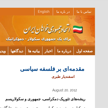
Ski
تماس با ما
در باره ما
English
t
conten
صفحه اول
درباره ما
اخبار
بیانیه ها
دیدگاهها
ویدی
مقدمه‌ای بر فلسفه سیاسی
اسفنديار طبری
August 20, 2012
ریشه‌های تئوریک دمکراسی، جمهوری و سکولاریسم
در کنار دو مفهوم دمکراسی و جمهوری پرسش جایگاه دین 