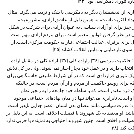
 تئوری دمکراسی بود. [۳۳]
اری از اندیشمندان دیگر به دمکرسی با شک و تردید می‌نگرند. مثال
وکویل[۳۴] نیز دمکراسی استبداد اکثریت است، به همین دلیل او عاشق آزادی، مشروعیت،
هر چیز برای او آزادی سیاسی به عنوان آزادی برای شرکت در شکل
در نظر گرفتن قوانین معتبر است، برای مردم آزادی مهم است
یل برای برقرای عدالت اجتماعی نیاز به حکومت مرکزی است. از
 نارضایتی‌ و نهایتن انقلاب کشاند.[۳۵]
از دیدگاه روسو یک جمهوری ایده ال دو خصلت ویژه دارد: حاکمیت مردمی [۳۶] واراده کلی [۳۷]. اراده کلی در مقابل اراده
نتخاب دارند و در عمل خود دچار اجبار نمی‌‌شوند، ولی‌ در کل تلاش
و یک تئوری قراردادی است که در آن شرایط طبیعی خاستگاهی برای
که برای روسو حاکمیت از مردم و از آن مردم است، در حالیکه
 یک فرد مقتدر است، که با سلطه خود جامعه را به زنجیر نظم
است. نابرابری می‌تواند تنها در میان نهادهای اجتماعی موجود
رد: قدرت سیاسی ماننداعضای بدن انسان، عضو جدایی ناپذیر است
شد. او معتقد به یک شهروند با فضیلت اخلاقی‌ است. به این دلیل بر
یلت و اخلاق است. چنین شهروند احتیاجی به نماینده یا حزبی ندارد
ند. [۳۸]