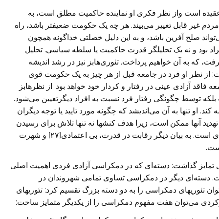
و عقیده است واز نظر فکری او نماینده حاکمیت مطلق است، به
م غیر قابل تغییر می‌بیند. هر چه یک حکومت ضعیفتر باشد، راه
واند صلح آفرین باشد، و به این دلیل خصلتی خداگونه همچون
 افراد بود و نه یک تحلیلگر قدرت حاکمیت یا سلطه سیاسی. تحلیل
ه به آن خواهیم پرداخت. تئوری‌هابز نیز در رشد اندیشه
 از نظر او فرد در جامعه قبل از هر چیز به یک حکومت قوی
اقد آزادی عینی در رفتار و کردار خود خواهد بود. از نظر‌هابز
 بلکه توسط چگونگی رفتار فرد نسبت به افراد دیگرتعیین می‌شود.
کند. او تنها به آن می‌اندیشد که چگونه مورد تایید یا توجه دیگران
ر تهدید آنها ممکن است، زیرا هدف کنشها نه تنها تلاش برای رسیدن
به قدرت و امنیت است بلکه نتیجه آن همچنین بی‌ اعتمادی است. به بیان دیگر رقابت در قدرت، بی اعتمادی[۲۷] و شهرت
ی تمایز گذاشت: دسته‌ای که در دمکراسی آزادی فردی اهمیت اصلی‌
ست. دسته‌ای دیگر در دمکراسی تساوی تمامی شهروندان در
وان تئوریهای دمکراسی را به دو دسته بزرگ تقسیم کرد: تئوریهای
ارکردی می‌توان هفت مفهوم دمکراسی را از یکدیگر متمایز ساخت: