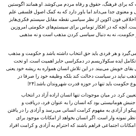
ه برای فرهنگ، حقوق و رفاه مردم می‌کوشد. او همانند اگوستین
و معنوی جدا می‌داند اما باور دارد که به کمک اصول فلسفی‌ علم
ت اخلاقی‌ فون اکوین از نظر سیاسی نقطه مقابل سیستم فکری‌هابز
ت. آنچه که در افکار توماس برای سیستم‌های حکومتی امروزین
ا و حکومت، نه به دنبال سیاسی کردن مذهب است و نه مذهبی‌
 [۲۳] انسان در مرکز قرار می‌گیرد و هر فردی باید حق انتخاب داشته باشد و حکومت و مذهب
ای تکامل ایده سکولاریسم در دمکراسی حایز اهمیت است. او تحت
بقای خویش می‌بیند. در این تلاش انسان همواره به ریشه خود یعنی‌
ذهب نباید در سیاست دخالت کند بلکه وظیفه خود را صرفا در
ع حکومت باید تنها در حوزه قدرت شهروندان باشد.[۲۴]
وجودات را تعیین کرد. در میان موجودات تنها انسان اراده آزاد در انتخاب
جنبش هومانیستی بود که انسان را به عنوان فرد، دریافت و
پیکو از آزادی به مفهوم کرامت انسانی‌ می‌رسد و آزادی را در یافتن
نظر نمونه وار است. اگر انسان بخواهد از امکانات موجود برای
کانات اجتماعی فراهم باشند که احترام به آزادی و کرامت افراد