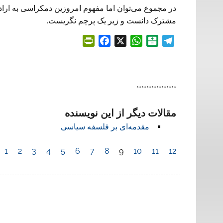
در مجموع می‌توان اما مفهوم امروزین دمکراسی به ار
مشترک دانست و زیر یک پرچم نگریست.
P
F
X
W
B
T
r
a
h
a
e
i
c
a
l
l
n
e
t
a
e
t
b
s
t
g
****************
F
o
A
a
r
مقالات دیگر از این نویسنده
r
o
p
r
a
i
k
p
i
m
مقدمه‌ای بر فلسفه سیاسی
e
n
n
:
1
2
3
4
5
6
7
8
9
10
11
12
d
l
y