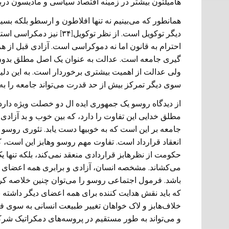
‌هامیلتون بیشتر در زمینه اقتصاد سیاسی و مادیسون درباره
همانطور که می‌بینیم نه تنها افلاطون و ارسطو بلکه بسی
دیگر توکویل است. از نظر ت
احترام به قانون اما نه دموکراسی است. آزادی قبل از 
گیری جامعه است. عدالت به عنوان یک اصل مطلق بدون 
ولی‌ عدالت از اهمیت بیشتری برخوردار است. به این دل
سوی دیگر تمرکز بیش از حد قدرت می‌تواند جامعه را به سوی
مطلق خدایی این تفاوت را دارد، که بین خوب و بد آزادی ا
جامعه بر این است که به خوبیها دست یابد. تئوری روس
انعقاد قرارداد است. تفاوت مهم روسو و‌هابز این است، 
حکومت از نظر‌هابز قراردادی منعقد نمی‌‌کند، بلکه تنها
می‌کشاند. مشخصه انسان، آزادی و برابری همه اعضای او 
باشد. فرمول اجتماعی روسو را می‌توان چنین خلاصه ک
که باید نقش هدایت کننده برای همه اعضای دیگر داشته با
خلاف‌هابز و لاک خواهان تغییر طبیعت انسانی به سوی فض
و می‌تواند به طور مستقیم در پروسه‌های دمکراتیک شرکت ک