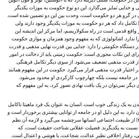
۱۷] بین دو حکومت زمینی و خدایی تمایز می‌گذارد. این دو نوع حکومت به موزات یکدیگر
زندگی‌ در گرو هر دو حکومت است، وحدت بین این دو تضمین شده است.
ارتین لوتر از این ایده دو حکومت به یک اشاتولوژی [۱۸] تکامل داد که هر دو حکومت به موزات یکدیگر وجود دارند ولی‌
ر واقع قدمی‌ است در راه سکولاریسم، اما مرکز این اندیشه این
 ندارد. اشاتولوژی که به مفهوم وجود همزمان و موازی حکومت
ر دستگاه حکومتی را دارد: جدایی بین قدرت نهایی مذهبی و قدرت
ای این نکات محوری است: حکومت زمینی‌ باید از دخالت در امور
 از قدرت مذهبی تضعیف می‌شود. از سوی دیگر تکامل فرهنگی‌
 اختیار قدرت مذهبی قرار می‌گیرد. حکومت در این مفهوم همانند
 در جامعه نیست بلکه چهارچوب کارکردی او محدود می‌شود.
یگر نمی‌‌توان در یک بافت نهادی تصور کرد، به این مفهوم که
تمام موجودات رسیدن به یک زندگی‌ خوب است. انسان به عنوان یک فرد ماهیتا ناکامل
ن دارد. به این دلیل او در جامعه از توانایی بیشتری برخوردار است و
می‌تواند به بخشی از ناکاملی خود برسد. رفاه عمومی[۲۱] از طبیعت اجتماعی انسانها سرچشمه می‌گیرد و لازمه آن نظم
 نسبت به یکدیگرند. فضیلت عقلانی شناخت حقیقت است، که
ی‌، رفتار اخلاقی‌ نظیر عدالت، شجاعت، با هوشی و اعتدال است.