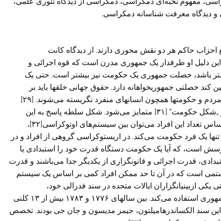
سی، مفهوم نخبه‌ای دمکراسی، دمکراسی از دیدگاه تئوری علمی‌،
 و دیدگاه معرفت شناسانه دمکراسی.
حزاب حاکم هر دو نقش محوری دارند. از دیدگاه کانت
ین دلیل او طرفدار یک جمهوری مدرن است که قوه اجرائی و
ن کمتر باشد، خصلت جمهوری یک حکومت نیز بیشتر است. حتی یک
کند خصلتی جمهوریخواهانه دارد. حقوق جهانی خلقها باید بر
اساس یک فدرالیسم جهانی باشد که درآن فراتر از‌هابز، مردم و حکومتها همچون انسانهای منفرد نگریسته می‌شوند. [۲۹]
کانت در اثر خود، صلح جاودانی، بین „شکل سلطه“[۳۰] و „شکل حکومت“ [۳۱] متمایز می‌شود. شکل سلطه پاسخ به این
پرسش است، که چه تعدادی از افراد مسلط هستند. بر اساس تعداد این افراد می‌توان بین سیستم‌های اوتوکراسی[۳۲]،
ا یک فرد حکومت می‌کند. در اریستوکراسی گروهی از افراد و در
سش است، که آیا یک حکومت دستگاه قدرت خود را استبدادی یا
دادی، قدرت اجرائی و قانونگزاری از یکدیگر جدا می‌باشند و قدرت
تمی‌ است که در آن تا حد ممکن افراد کمی‌ بر اساس یک سیستم
یکی‌ ازبینیانگزاران ایالات متحده در سند فدرالی خود،
جیمزمادیسون، به جای استفاده از واژه دمکراسی، از جمهوری استفاده می‌کند. بین سالهای ۱۷۷۶ و ۱۷۸۳ بیش از ۱۳ کلنی
 این سند الکساندر‌هامیلتون، جیمز مدیسون و جان جی بودند. تخصص